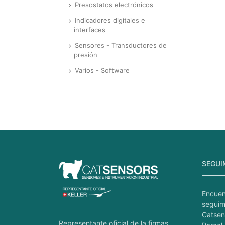
Presostatos electrónicos
Indicadores digitales e
interfaces
Sensores - Transductores de
presión
Varios - Software
SEGUI
Encuen
seguim
Catsen
Representante oficial de la firmas