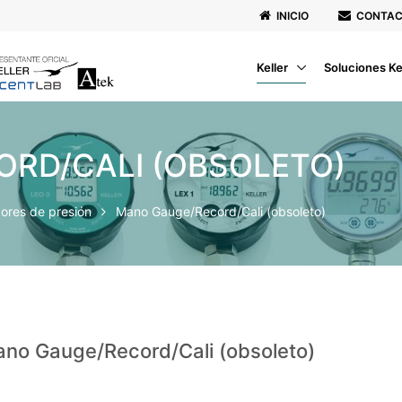
INICIO
CONTA
Keller
Soluciones Ke
RD/CALI (OBSOLETO)
dores de presión
Mano Gauge/Record/Cali (obsoleto)
no Gauge/Record/Cali (obsoleto)