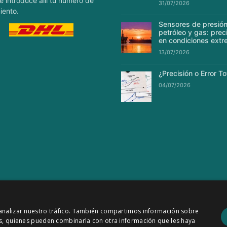
e introduce allí tu número de
31/07/2026
iento.
Sensores de presión
petróleo y gas: prec
en condiciones ext
13/07/2026
¿Precisión o Error To
04/07/2026
y analizar nuestro tráfico. También compartimos información sobre
ntación industrial
Política de Privacidad
|
Política de Cookies
sis, quienes pueden combinarla con otra información que les haya