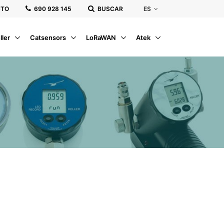
ES
CTO
‭690 928 145‬
BUSCAR
ller
Catsensors
LoRaWAN
Atek