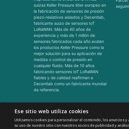
Parcel 
suizas Keller Pressure líder europeo en
seguim
la fabricación de sensores de presión
piezo-resistivos aislados y Decentlab,
fabricante suizo de sensores IoT
LoRaWAN. Más de 40 años de
experiencia y más de 1 millón de
sensores fabricados cada año avalan
los productos Keller Pressure como la
mejor solución para su aplicación de
medida o control de presión en
cualquier fluido. Más de 10 años
fabricando sensores IoT LoRaWAN
fiables y de calidad reafirman a
Decentlab como un fabricante mundial
de referencia.
Ese sitio web utiliza cookies
Utilizamos cookies para personalizar el contenido, los anuncios 
© 2011-2026 CATSENSORS - Sensores e instrume
su uso de nuestro sitio con nuestros socios de publicidad y análi