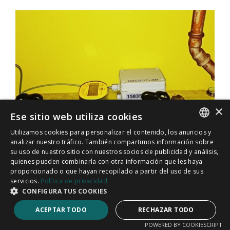
×
Ese sitio web utiliza cookies
Utilizamos cookies para personalizar el contenido, los anuncios y
SPANISH
analizar nuestro tráfico. También compartimos información sobre
su uso de nuestro sitio con nuestros socios de publicidad y análisis,
CATALÀ
quienes pueden combinarla con otra información que les haya
Proyecto DiVES: Monitorización de
proporcionado o que hayan recopilado a partir del uso de sus
servicios.
Política de privacidad
presión en planta envasadora de
CONFIGURA TUS COOKIES
agua
ACEPTAR TODO
RECHAZAR TODO
01/03/2024
POWERED BY COOKIESCRIPT