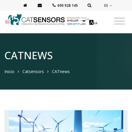
ES
‭690 928 145‬
CATNEWS
Inicio
Catsensors
CATnews