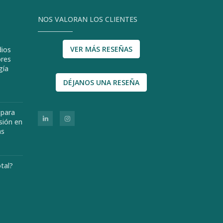
NOS VALORAN LOS CLIENTES
VER MÁS RESEÑAS
dios
ores
gía
DÉJANOS UNA RESEÑA
 para
sión en
as
otal?