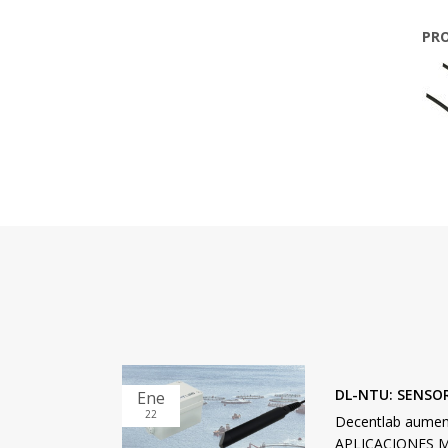
PR
DL-NTU: SENSO
Ene
22
Decentlab aument
APLICACIONES Mon