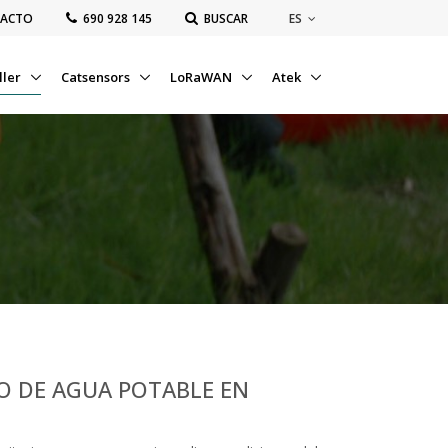
ES
ACTO
‭690 928 145‬
BUSCAR
ller
Catsensors
LoRaWAN
Atek
 DE AGUA POTABLE EN