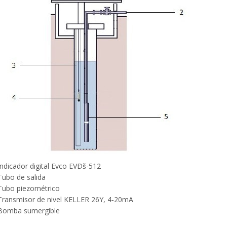
Indicador digital Evco EVÐš-512
Tubo de salida
 Tubo piezométrico
 Transmisor de nivel KELLER 26Y, 4-20mA
 Bomba sumergible