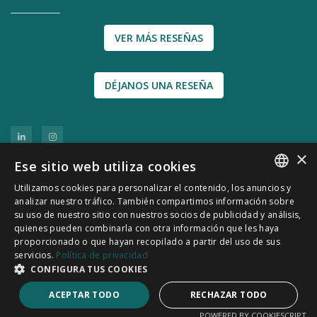
VER MÁS RESEÑAS
DÉJANOS UNA RESEÑA
×
Ese sitio web utiliza cookies
Utilizamos cookies para personalizar el contenido, los anuncios y
SPANISH
analizar nuestro tráfico. También compartimos información sobre
su uso de nuestro sitio con nuestros socios de publicidad y análisis,
CATALÀ
quienes pueden combinarla con otra información que les haya
© 2011-2026 CATSENSORS - Sensores e
proporcionado o que hayan recopilado a partir del uso de sus
servicios.
Política de privacidad
instrumentación industrial
CONFIGURA TUS COOKIES
Política de Privacidad
|
Política de Cookies
|
Aviso Legal
ACEPTAR TODO
RECHAZAR TODO
POWERED BY COOKIESCRIPT