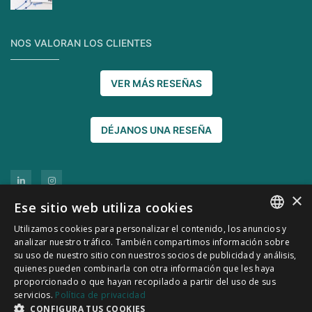
NOS VALORAN LOS CLIENTES
VER MÁS RESEÑAS
DÉJANOS UNA RESEÑA
×
Ese sitio web utiliza cookies
Utilizamos cookies para personalizar el contenido, los anuncios y
SPANISH
analizar nuestro tráfico. También compartimos información sobre
su uso de nuestro sitio con nuestros socios de publicidad y análisis,
CATALÀ
quienes pueden combinarla con otra información que les haya
proporcionado o que hayan recopilado a partir del uso de sus
© 2011-2026 CATSENSORS - Sensores e instrumentación
servicios.
Política de privacidad
industrial
CONFIGURA TUS COOKIES