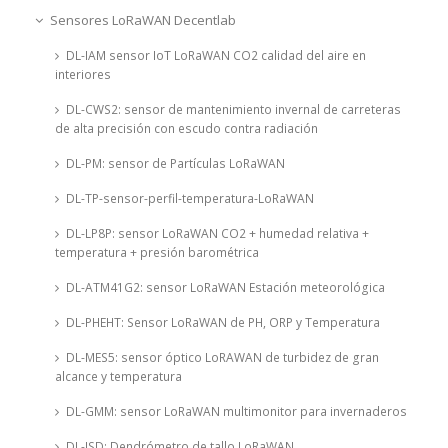
Sensores LoRaWAN Decentlab
DL-IAM sensor IoT LoRaWAN CO2 calidad del aire en
interiores
DL-CWS2: sensor de mantenimiento invernal de carreteras
de alta precisión con escudo contra radiación
DL-PM: sensor de Partículas LoRaWAN
DL-TP-sensor-perfil-temperatura-LoRaWAN
DL-LP8P: sensor LoRaWAN CO2 + humedad relativa +
temperatura + presión barométrica
DL-ATM41G2: sensor LoRaWAN Estación meteorológica
DL-PHEHT: Sensor LoRaWAN de PH, ORP y Temperatura
DL-MES5: sensor óptico LoRAWAN de turbidez de gran
alcance y temperatura
DL-GMM: sensor LoRaWAN multimonitor para invernaderos
DL-ISD: Dendrómetro de tallo LoRaWAN