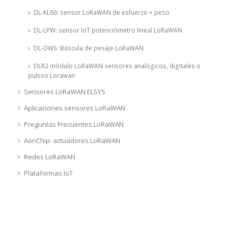
DL-KL66: sensor LoRaWAN de esfuerzo + peso
DL-LPW: sensor IoT potenciómetro lineal LoRaWAN
DL-DWS: Báscula de pesaje LoRaWAN
DLR2 módulo LoRaWAN sensores analógicos, digitales o
pulsos Lorawan
Sensores LoRaWAN ELSYS
Aplicaciones sensores LoRaWAN
Preguntas Frecuentes LoRaWAN
AonChip: actuadores LoRaWAN
Redes LoRaWAN
Plataformas IoT