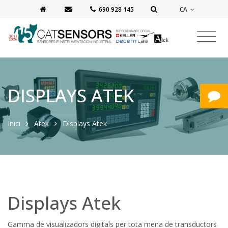
CA
‭690 928 145‬
DISPLAYS ATEK
Inici
Atek
Displays Atek
Displays Atek
Gamma de visualizadors digitals per tota mena de transductors