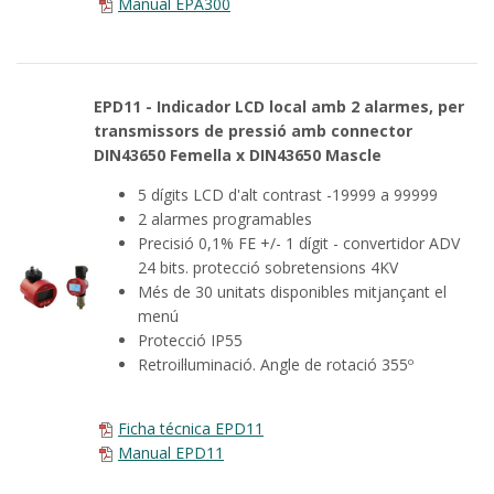
Manual EPA300
EPD11 - Indicador LCD local amb 2 alarmes, per
transmissors de pressió amb connector
DIN43650
Femella x DIN43650 Mascle
5 dígits LCD d'alt contrast -19999 a 99999
2 alarmes programables
Precisió 0,1% FE +/- 1 dígit - convertidor ADV
24 bits. protecció sobretensions 4KV
Més de 30 unitats disponibles mitjançant el
menú
Protecció IP55
Retroil·luminació. Angle de rotació 355º
Ficha técnica EPD11
Manual EPD11