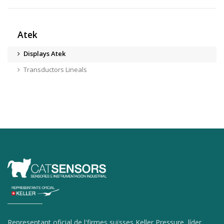
Atek
Displays Atek
Transductors Lineals
Representant oficial de l'firmes suïsses Keller Pressure, líder