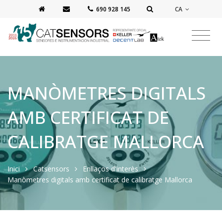
CA
‭690 928 145‬
MANÒMETRES DIGITALS
AMB CERTIFICAT DE
CALIBRATGE MALLORCA
Inici
Catsensors
Enllaços d'interès
Manòmetres digitals amb certificat de calibratge Mallorca