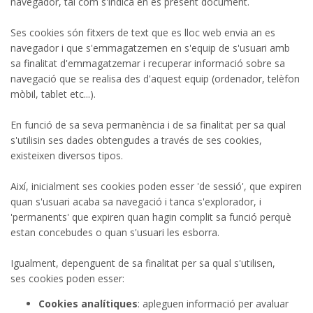
navegador, tal com s'indica en es present document.
Ses cookies són fitxers de text que es lloc web envia an es
navegador i que s'emmagatzemen en s'equip de s'usuari amb
sa finalitat d'emmagatzemar i recuperar informació sobre sa
navegació que se realisa des d'aquest equip (ordenador, telèfon
mòbil, tablet etc...).
En funció de sa seva permanència i de sa finalitat per sa qual
s'utilisin ses dades obtengudes a través de ses cookies,
existeixen diversos tipos.
Així, inicialment ses cookies poden esser 'de sessió', que expiren
quan s'usuari acaba sa navegació i tanca s'explorador, i
'permanents' que expiren quan hagin complit sa funció perquè
estan concebudes o quan s'usuari les esborra.
Igualment, depenguent de sa finalitat per sa qual s'utilisen,
ses cookies poden esser:
Cookies analítiques
: apleguen informació per avaluar