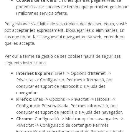
Cookies de tercers
: En unes quantes pàgines Web se
poden instal·lar cookies de tercers que permeten gestionar
i millorar es servicis oferits.
Per gestionar s'activitat de ses cookies des des seu equip, vostè
pot acceptar-les expressament, bloquejar-les o eliminar-les. En
cas que no ho faci i seguesqui navegant en sa web, entendrem
que les accepta.
Per dur a terme sa gestió de ses cookies haurà de seguir ses
següents instruccions:
Internet Explorer
: Eines -> Opcions d'Internet ->
Privacitat -> Configuració. Per més informació, pot
consultar es suport de Microsoft o s'Ajuda des
navegador.
Firefox
: Eines -> Opcions -> Privacitat -> Historial ->
Configuració Personalisada. Per més informació, pot
consultar es suport de Mozilla o s'Ajuda des navegador.
Chrome
: Configuració -> Mostrar opcions avançades ->
Privacitat -> Configuració de contengut. Per més
informació, pot consultar es suport de Google o s'Ajuda