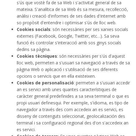
s'ús que vostè fa de sa Web i s'activitat general de sa
mateixa. S'analítica de sa Web és sa mesura, recol·lecció,
anàlisi i creació d'informes de ses dades d'Internet amb
so propòsit d'entendre i optimisar s'ús de lloc web.
Cookies socials
: són necessàries per ses xarxes socials
externes (Facebook, Google, Twitter, etc…). Sa seva
funció és controlar s'interacció amb sos ginys socials
dedins sa pàgina.
Cookies tècniques
: són necessàries per s'ús d'aquest
lloc web, permeten a s'usuari sa navegació a través de sa
pàgina Web o aplicació i s'utilisació de ses diferents
opcions o servicis que en ella existeixen.
Cookies de personalisació
: permeten a s'usuari accedir
an es servici amb unes quantes característiques de
caràcter general predefinides a sa seva terminal o que es
propi usuari definesqui. Per exemple, s'idioma, es tipo de
navegador a través des com accedeix an es servici, es
disseny de contenguts seleccionat, geolocalización des
terminal i sa configuració regional des d'on s'accedeix an
es servici.