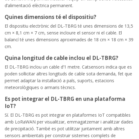
d’alimentació elèctrica permanent.
Quines dimensions té el dispositiu?
El dispositiu electrònic del DL-TBRG té unes dimensions de 13,5
cm × 8,1 cm × 7 cm, sense incloure el sensor ni el cable. El
balancí té unes dimensions aproximades de 18 cm × 18 cm × 39
cm.
Quina longitud de cable inclou el DL-TBRG?
El DL-TBRG inclou un cable d’1 metre. Catsensors indica que es
poden sol·licitar altres longituds de cable sota demanda, fet que
permet adaptar la instal·lació a pals, suports, estacions
meteorològiques o armaris tècnics.
Es pot integrar el DL-TBRG en una plataforma
IoT?
Sí. El DL-TBRG es pot integrar en plataformes IoT compatibles
amb LoRaWAN per visualitzar, emmagatzemar i analitzar dades
de precipitació. També es pot utilitzar juntament amb altres
sensors ambientals per construir sistemes complets de