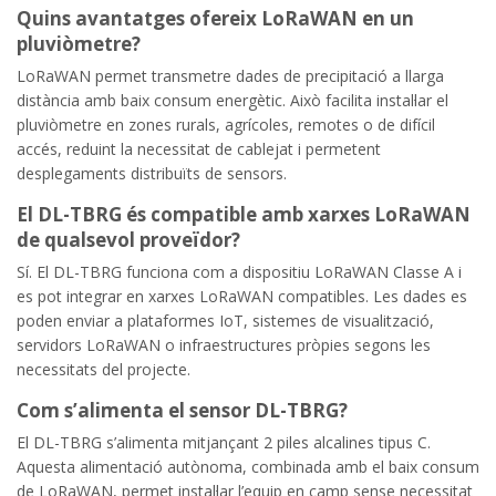
Quins avantatges ofereix LoRaWAN en un
pluviòmetre?
LoRaWAN permet transmetre dades de precipitació a llarga
distància amb baix consum energètic. Això facilita instal·lar el
pluviòmetre en zones rurals, agrícoles, remotes o de difícil
accés, reduint la necessitat de cablejat i permetent
desplegaments distribuïts de sensors.
El DL-TBRG és compatible amb xarxes LoRaWAN
de qualsevol proveïdor?
Sí. El DL-TBRG funciona com a dispositiu LoRaWAN Classe A i
es pot integrar en xarxes LoRaWAN compatibles. Les dades es
poden enviar a plataformes IoT, sistemes de visualització,
servidors LoRaWAN o infraestructures pròpies segons les
necessitats del projecte.
Com s’alimenta el sensor DL-TBRG?
El DL-TBRG s’alimenta mitjançant 2 piles alcalines tipus C.
Aquesta alimentació autònoma, combinada amb el baix consum
de LoRaWAN, permet instal·lar l’equip en camp sense necessitat