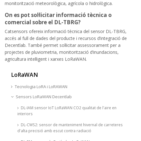
monitorització meteorològica, agrícola o hidrològica.
On es pot sol·licitar informació tècnica o
comercial sobre el DL-TBRG?
Catsensors ofereix informació tècnica del sensor DL-TBRG,
accés al full de dades del producte i recursos d’integració de
Decentlab. També permet sol·licitar assessorament per a
projectes de pluviometria, monitorització d’inundacions,
agricultura intel·ligent i xarxes LoRaWAN.
LoRaWAN
Tecnologia LoRA i LoRAWAN
Sensors LoRaWAN Decentlab
DL-IAM sensor IoT LoRaWAN CO2 qualitat de l'aire en
interiors
DL-CWS2: sensor de manteniment hivernal de carreteres
d'alta precisió amb escut contra radiació