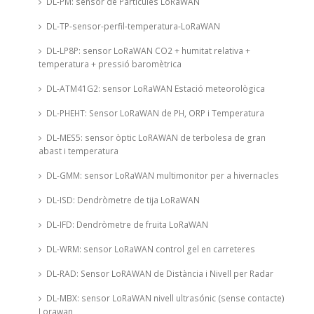
DL-PM: sensor de Partícules LoRaWAN
DL-TP-sensor-perfil-temperatura-LoRaWAN
DL-LP8P: sensor LoRaWAN CO2 + humitat relativa +
temperatura + pressió baromètrica
DL-ATM41G2: sensor LoRaWAN Estació meteorològica
DL-PHEHT: Sensor LoRaWAN de PH, ORP i Temperatura
DL-MES5: sensor òptic LoRAWAN de terbolesa de gran
abast i temperatura
DL-GMM: sensor LoRaWAN multimonitor per a hivernacles
DL-ISD: Dendròmetre de tija LoRaWAN
DL-IFD: Dendròmetre de fruita LoRaWAN
DL-WRM: sensor LoRaWAN control gel en carreteres
DL-RAD: Sensor LoRAWAN de Distància i Nivell per Radar
DL-MBX: sensor LoRaWAN nivell ultrasónic (sense contacte)
Lorawan