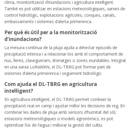
clima, monitorització d’inundacions i agricultura intel·ligent.
També es pot utilitzar en estacions meteorològiques, xarxes de
control hidrològic, explotacions agrícoles, conques, canals,
embassaments i sistemes d’alerta primerenca.
Per què és útil per a la monitorització
d’inundacions?
La mesura contínua de la pluja ajuda a detectar episodis de
precipitació intensa i a relacionar-los amb el comportament de
rius, lleres, clavegueram, drenatges o zones inundables. Integrat
en una xarxa LoRaWAN, el DL-TBRG pot formar part de
sistemes d’alerta primerenca i seguiment hidrològic.
Com ajuda el DL-TBRG en agricultura
intel·ligent?
En agricultura intel·ligent, el DL-TBRG permet conèixer la
precipitació real en camp i ajustar millor les decisions de reg. En
combinar les dades de pluja amb sensors d’humitat del sòl,
estacions meteorològiques o models agronòmics, es pot
optimitzar l’ús de l’aigua i millorar la gestió del cultiu.