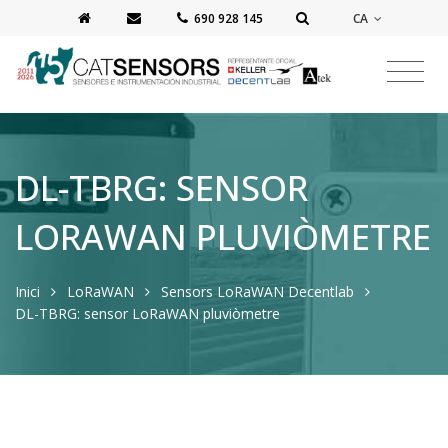
CA
‭690 928 145‬
DL-TBRG: SENSOR
LORAWAN PLUVIÒMETRE
Inici
LoRaWAN
Sensors LoRaWAN Decentlab
DL-TBRG: sensor LoRaWAN pluviòmetre