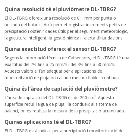
Quina resolució té el pluviòmetre DL-TBRG?
El DL-TBRG ofereix una resolució de 0,1 mm per punta o
bolcada del balancí. Això permet registrar increments petits de
precipitació i obtenir dades útils per al seguiment meteorològic,
l’agricultura intel·ligent, la gestió hídrica i l’alerta d’inundacions.
Quina exactitud ofereix el sensor DL-TBRG?
Segons la informació tècnica de Catsensors, el DL-TBRG té una
exactitud del 2% fins a 25 mm/h i del 3% fins a 50 mm/h.
Aquests valors el fan adequat per a aplicacions de
monitorització de pluja on cal una mesura fiable i contínua.
Quina és l’àrea de captació del pluviòmetre?
L’àrea de captació del DL-TBRG és de 200 cm². Aquesta
superfície recull l’aigua de pluja i la condueix al sistema de
balancí, on es realitza la mesura de la precipitació acumulada.
Quines aplicacions té el DL-TBRG?
El DL-TBRG està indicat per a precipitació i monitorització del