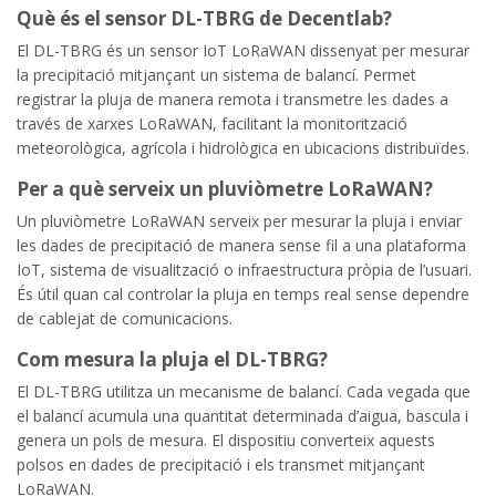
Què és el sensor DL-TBRG de Decentlab?
El DL-TBRG és un sensor IoT LoRaWAN dissenyat per mesurar
la precipitació mitjançant un sistema de balancí. Permet
registrar la pluja de manera remota i transmetre les dades a
través de xarxes LoRaWAN, facilitant la monitorització
meteorològica, agrícola i hidrològica en ubicacions distribuïdes.
Per a què serveix un pluviòmetre LoRaWAN?
Un pluviòmetre LoRaWAN serveix per mesurar la pluja i enviar
les dades de precipitació de manera sense fil a una plataforma
IoT, sistema de visualització o infraestructura pròpia de l’usuari.
És útil quan cal controlar la pluja en temps real sense dependre
de cablejat de comunicacions.
Com mesura la pluja el DL-TBRG?
El DL-TBRG utilitza un mecanisme de balancí. Cada vegada que
el balancí acumula una quantitat determinada d’aigua, bascula i
genera un pols de mesura. El dispositiu converteix aquests
polsos en dades de precipitació i els transmet mitjançant
LoRaWAN.