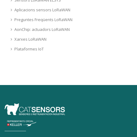
Aplicacions sensors LoRaWAN
Preguntes Freqüents LoRaWAN
AonChip: actuadors LoRaWAN
Xarxes LoRaWAN
Plataformes IoT