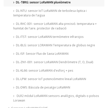
DL-TBRG: sensor LoRaWAN pluviòmetre
DL-NTU: sensor IoT LoRaWAN de terbolesa òptica i
temperatura de l'aigua
DL-RHC-001: sensor LoRaWAN alta precisió. temperatura +
humitat de l'aire. protector de radiació
DL-ITST: sensor LoRaWAN termòmetre infrarojos
DL-BLG: sensor LORAWAN Temperatura de globus negre
DL-ISF: Sensor Flux de Savia LoRAWAN
DL-ZN1-001: sensor LoRaWAN Dendròmetre (T, O, Dual)
DL-KL66: sensor LoRaWAN d'esforç + pes
DL-LPW: sensor IoT potenciòmetre lineal LoRaWAN
DL-DWS: Bàscula de pesatge LoRaWAN
DLR2 mòdul LoRaWAN sensors analògics, digitals o polsos
Lorawan
Sensors LoRaWAN ELSYS