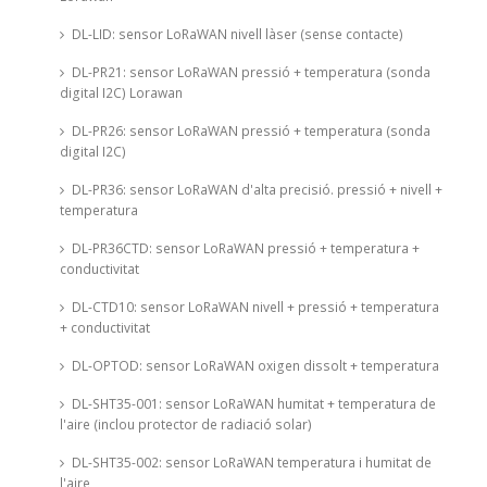
DL-LID: sensor LoRaWAN nivell làser (sense contacte)
DL-PR21: sensor LoRaWAN pressió + temperatura (sonda
digital I2C) Lorawan
DL-PR26: sensor LoRaWAN pressió + temperatura (sonda
digital I2C)
DL-PR36: sensor LoRaWAN d'alta precisió. pressió + nivell +
temperatura
DL-PR36CTD: sensor LoRaWAN pressió + temperatura +
conductivitat
DL-CTD10: sensor LoRaWAN nivell + pressió + temperatura
+ conductivitat
DL-OPTOD: sensor LoRaWAN oxigen dissolt + temperatura
DL-SHT35-001: sensor LoRaWAN humitat + temperatura de
l'aire (inclou protector de radiació solar)
DL-SHT35-002: sensor LoRaWAN temperatura i humitat de
l'aire