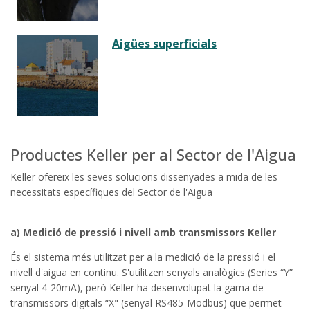
Aigües superficials
Productes Keller per al Sector de l'Aigua
Keller ofereix les seves solucions dissenyades a mida de les
necessitats específiques del Sector de l'Aigua
a) Medició de pressió i nivell amb transmissors Keller
És el sistema més utilitzat per a la medició de la pressió i el
nivell d'aigua en continu. S'utilitzen senyals analògics (Series “Y”
senyal 4-20mA), però Keller ha desenvolupat la gama de
transmissors digitals “X" (senyal RS485-Modbus) que permet