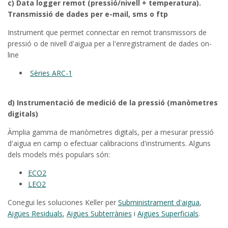
c) Data logger remot (pressió/nivell + temperatura).
Transmissió de dades per e-mail, sms o ftp
Instrument que permet connectar en remot transmissors de
pressió o de nivell d'aigua per a l'enregistrament de dades on-
line
Sèries ARC-1
d) Instrumentació de medició de la pressió (manòmetres
digitals)
Àmplia gamma de manòmetres digitals, per a mesurar pressió
d'aigua en camp o efectuar calibracions d'instruments. Alguns
dels models més populars són:
ECO2
LEO2
Conegui les soluciones Keller per
Subministrament d'aigua
,
Aigües Residuals
,
Aigües Subterrànies
i
Aigües Superficials
.