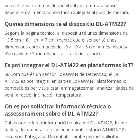
permet crear sistemes de monitorització remota sense
dependre d’alimentació elèctrica cablejada al punt de mesura.
Quines dimensions té el dispositiu DL-ATM22?
Segons la pàgina tècnica, el dispositiu té unes dimensions de
13,5 cm × 8,1 cm × 7 cm, mentre que el sensor té unes
dimensions aproximades de 10 × 10 × 16 cm. A més, disposa
d’un cable de 5 metres per facilitar la instal·lació.
Es pot integrar el DL-ATM22 en plataformes IoT?
Sí. Com que és un sensor LoRaWAN de Decentlab, el DL-
ATM22 es pot integrar en xarxes LoRaWAN i plataformes IoT
compatibles per visualitzar, emmagatzemar i analitzar dades de
vent, direcció, inclinació i temperatura.
On es pot sol·licitar informació tècnica o
assessorament sobre el DL-ATM22?
Catsensors ofereix informació tècnica del DL-ATM22, full de
dades, documentació relacionada amb l’estació ATMOS 22 i
recursos d’integració Decentlab. També permet sol·licitar