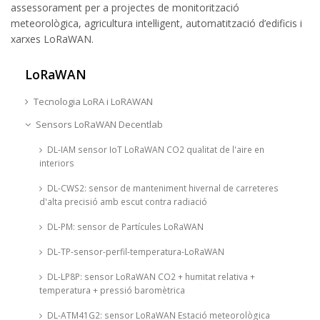
assessorament per a projectes de monitorització
meteorològica, agricultura intel·ligent, automatització d’edificis i
xarxes LoRaWAN.
LoRaWAN
Tecnologia LoRA i LoRAWAN
Sensors LoRaWAN Decentlab
DL-IAM sensor IoT LoRaWAN CO2 qualitat de l'aire en
interiors
DL-CWS2: sensor de manteniment hivernal de carreteres
d'alta precisió amb escut contra radiació
DL-PM: sensor de Partícules LoRaWAN
DL-TP-sensor-perfil-temperatura-LoRaWAN
DL-LP8P: sensor LoRaWAN CO2 + humitat relativa +
temperatura + pressió baromètrica
DL-ATM41G2: sensor LoRaWAN Estació meteorològica