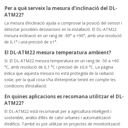
Per a què serveix la mesura d’inclinació del DL-
ATM22?
La mesura d’inclinació ajuda a comprovar la posició del sensor i
detectar possibles desviacions en la instal·lació. El DL-ATM22
mesura inclinació en un rang de -90° a +90°, amb una resolució
de 0,1° i una precisió de ±1°.
El DL-ATM22 mesura temperatura ambient?
Sí. El DL-ATM22 mesura temperatura en un rang de -50 a +60
°C, amb resolució de 0,1 °C i precisió de ±0,6 °C. La pàgina
indica que aquesta mesura no està protegida de la radiació
solar, per la qual cosa s’ha d’interpretar tenint en compte les
condicions d’instal·lació.
En quines aplicacions es recomana utilitzar el DL-
ATM22?
El DL-ATM22 està recomanat per a agricultura intel·ligent i
sostenible, anàlisi d’illes de calor urbanes i automatització
d’edificis. També es pot utilitzar en projectes de monitorització