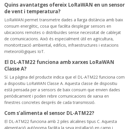
Quins avantatges ofereix LoRaWAN en un sensor
de vent i temperatura?
LoRaWAN permet transmetre dades a llarga distància amb baix
consum energètic, cosa que facilita desplegar sensors en
ubicacions remotes o distribuïdes sense necessitat de cablejat
de comunicacions. Això és especialment útil en agricultura,
monitorització ambiental, edificis, infraestructures i estacions
meteorològiques IoT.
El DL-ATM22 funciona amb xarxes LoRaWAN
Classe A?
Sí. La pàgina del producte indica que el DL-ATM22 funciona com
a dispositiu LoRaWAN Classe A. Aquesta classe de dispositiu
està pensada per a sensors de baix consum que envien dades
periòdicament i poden rebre comunicacions de xarxa en
finestres concretes després de cada transmissió.
Com s’alimenta el sensor DL-ATM22?
El DL-ATM22 funciona amb 2 piles alcalines tipus C. Aquesta
alimentació autònoma facilita la seva instal·lació en camp i