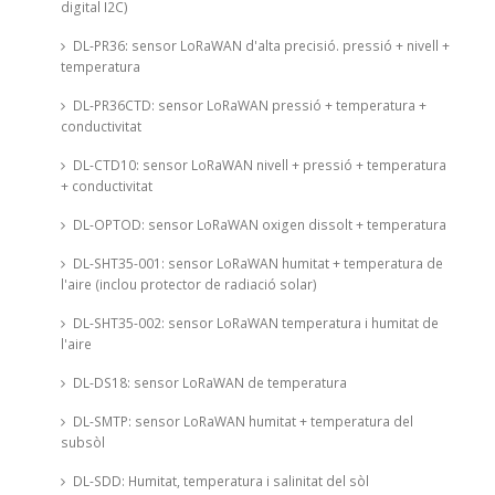
digital I2C)
DL-PR36: sensor LoRaWAN d'alta precisió. pressió + nivell +
temperatura
DL-PR36CTD: sensor LoRaWAN pressió + temperatura +
conductivitat
DL-CTD10: sensor LoRaWAN nivell + pressió + temperatura
+ conductivitat
DL-OPTOD: sensor LoRaWAN oxigen dissolt + temperatura
DL-SHT35-001: sensor LoRaWAN humitat + temperatura de
l'aire (inclou protector de radiació solar)
DL-SHT35-002: sensor LoRaWAN temperatura i humitat de
l'aire
DL-DS18: sensor LoRaWAN de temperatura
DL-SMTP: sensor LoRaWAN humitat + temperatura del
subsòl
DL-SDD: Humitat, temperatura i salinitat del sòl