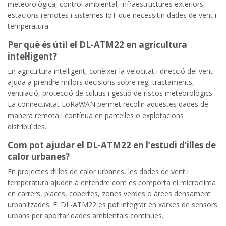
meteorològica, control ambiental, infraestructures exteriors,
estacions remotes i sistemes IoT que necessitin dades de vent i
temperatura.
Per què és útil el DL-ATM22 en agricultura
intel·ligent?
En agricultura intel·ligent, conèixer la velocitat i direcció del vent
ajuda a prendre millors decisions sobre reg, tractaments,
ventilació, protecció de cultius i gestió de riscos meteorològics.
La connectivitat LoRaWAN permet recollir aquestes dades de
manera remota i contínua en parcel·les o explotacions
distribuïdes.
Com pot ajudar el DL-ATM22 en l’estudi d’illes de
calor urbanes?
En projectes d’illes de calor urbanes, les dades de vent i
temperatura ajuden a entendre com es comporta el microclima
en carrers, places, cobertes, zones verdes o àrees densament
urbanitzades. El DL-ATM22 es pot integrar en xarxes de sensors
urbans per aportar dades ambientals contínues.