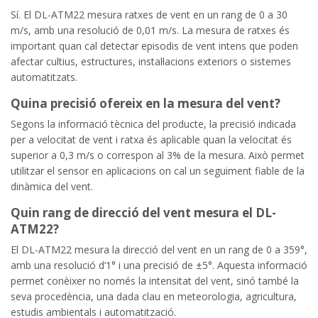
Sí. El DL-ATM22 mesura ratxes de vent en un rang de 0 a 30
m/s, amb una resolució de 0,01 m/s. La mesura de ratxes és
important quan cal detectar episodis de vent intens que poden
afectar cultius, estructures, instal·lacions exteriors o sistemes
automatitzats.
Quina precisió ofereix en la mesura del vent?
Segons la informació tècnica del producte, la precisió indicada
per a velocitat de vent i ratxa és aplicable quan la velocitat és
superior a 0,3 m/s o correspon al 3% de la mesura. Això permet
utilitzar el sensor en aplicacions on cal un seguiment fiable de la
dinàmica del vent.
Quin rang de direcció del vent mesura el DL-
ATM22?
El DL-ATM22 mesura la direcció del vent en un rang de 0 a 359°,
amb una resolució d’1° i una precisió de ±5°. Aquesta informació
permet conèixer no només la intensitat del vent, sinó també la
seva procedència, una dada clau en meteorologia, agricultura,
estudis ambientals i automatització.