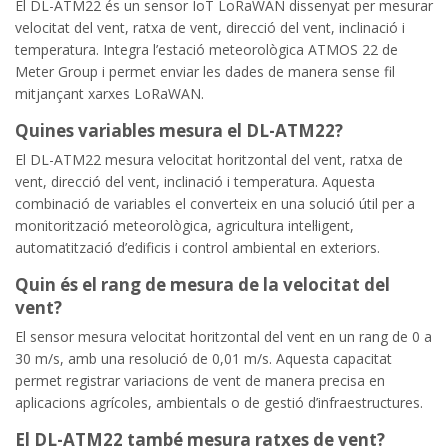
El DL-ATM22 és un sensor IoT LoRaWAN dissenyat per mesurar
velocitat del vent, ratxa de vent, direcció del vent, inclinació i
temperatura. Integra l’estació meteorològica ATMOS 22 de
Meter Group i permet enviar les dades de manera sense fil
mitjançant xarxes LoRaWAN.
Quines variables mesura el DL-ATM22?
El DL-ATM22 mesura velocitat horitzontal del vent, ratxa de
vent, direcció del vent, inclinació i temperatura. Aquesta
combinació de variables el converteix en una solució útil per a
monitorització meteorològica, agricultura intel·ligent,
automatització d’edificis i control ambiental en exteriors.
Quin és el rang de mesura de la velocitat del
vent?
El sensor mesura velocitat horitzontal del vent en un rang de 0 a
30 m/s, amb una resolució de 0,01 m/s. Aquesta capacitat
permet registrar variacions de vent de manera precisa en
aplicacions agrícoles, ambientals o de gestió d’infraestructures.
El DL-ATM22 també mesura ratxes de vent?