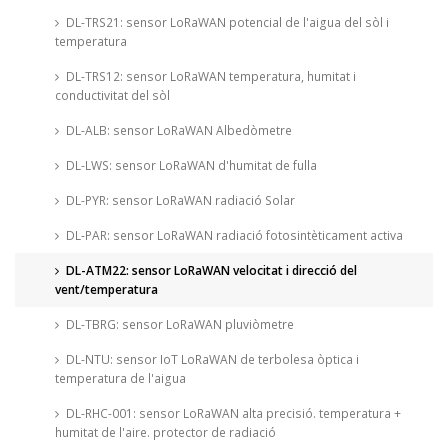
DL-TRS21: sensor LoRaWAN potencial de l'aigua del sòl i
temperatura
DL-TRS12: sensor LoRaWAN temperatura, humitat i
conductivitat del sòl
DL-ALB: sensor LoRaWAN Albedòmetre
DL-LWS: sensor LoRaWAN d'humitat de fulla
DL-PYR: sensor LoRaWAN radiació Solar
DL-PAR: sensor LoRaWAN radiació fotosintèticament activa
DL-ATM22: sensor LoRaWAN velocitat i direcció del
vent/temperatura
DL-TBRG: sensor LoRaWAN pluviòmetre
DL-NTU: sensor IoT LoRaWAN de terbolesa òptica i
temperatura de l'aigua
DL-RHC-001: sensor LoRaWAN alta precisió. temperatura +
humitat de l'aire. protector de radiació