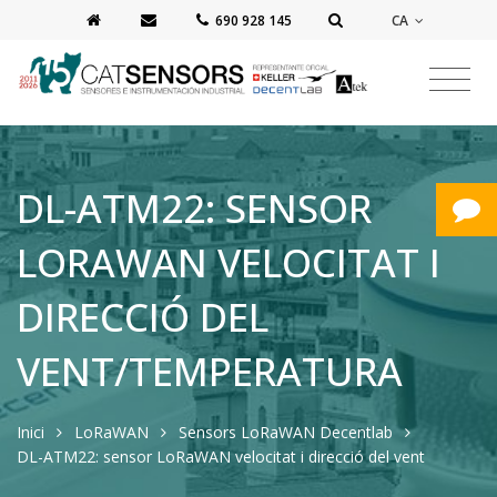
CA
‭690 928 145‬
DL-ATM22: SENSOR
LORAWAN VELOCITAT I
DIRECCIÓ DEL
VENT/TEMPERATURA
Inici
LoRaWAN
Sensors LoRaWAN Decentlab
DL-ATM22: sensor LoRaWAN velocitat i direcció del vent