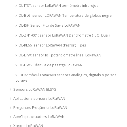
DL-ITST: sensor LoRaWAN termòmetre infrarojos
DL-BLG: sensor LORAWAN Temperatura de globus negre
DL-ISF: Sensor Flux de Savia LoRAWAN
DL-ZN1-001: sensor LoRaWAN Dendròmetre (T, O, Dual)
DL-KL66: sensor LoRaWAN d'esforç + pes
DL-LPW: sensor IoT potenciòmetre lineal LoRaWAN
DL-DWS: Bàscula de pesatge LoRaWAN
DLR2 mòdul LoRaWAN sensors analògics, digitals o polsos
Lorawan
Sensors LoRaWAN ELSYS
Aplicacions sensors LoRaWAN
Preguntes Freqüents LoRaWAN
AonChip: actuadors LoRaWAN
Xarxes LoRaWAN