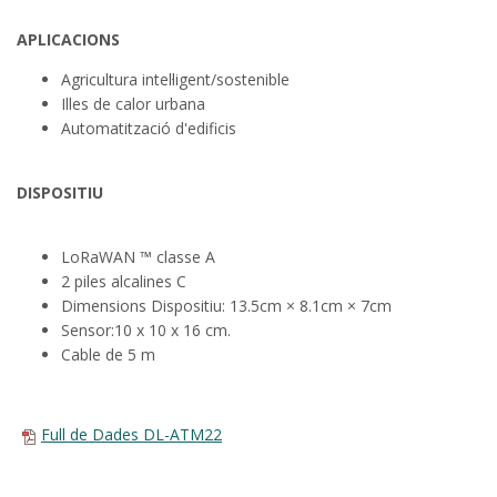
APLICACIONS
Agricultura intel·ligent/sostenible
Illes de calor urbana
Automatització d'edificis
DISPOSITIU
LoRaWAN ™ classe A
2 piles alcalines C
Dimensions Dispositiu: 13.5cm × 8.1cm × 7cm
Sensor:10 x 10 x 16 cm.
Cable de 5 m
Full de Dades DL-ATM22