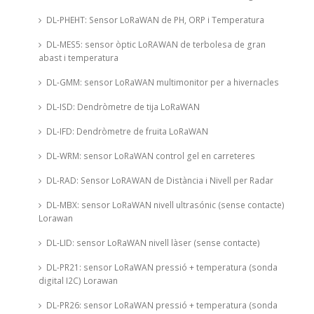
DL-PHEHT: Sensor LoRaWAN de PH, ORP i Temperatura
DL-MES5: sensor òptic LoRAWAN de terbolesa de gran
abast i temperatura
DL-GMM: sensor LoRaWAN multimonitor per a hivernacles
DL-ISD: Dendròmetre de tija LoRaWAN
DL-IFD: Dendròmetre de fruita LoRaWAN
DL-WRM: sensor LoRaWAN control gel en carreteres
DL-RAD: Sensor LoRAWAN de Distància i Nivell per Radar
DL-MBX: sensor LoRaWAN nivell ultrasónic (sense contacte)
Lorawan
DL-LID: sensor LoRaWAN nivell làser (sense contacte)
DL-PR21: sensor LoRaWAN pressió + temperatura (sonda
digital I2C) Lorawan
DL-PR26: sensor LoRaWAN pressió + temperatura (sonda