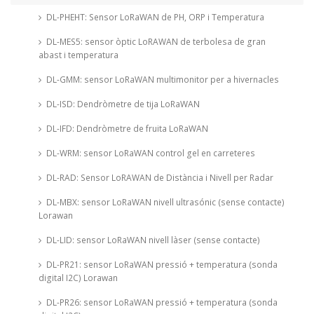
DL-PHEHT: Sensor LoRaWAN de PH, ORP i Temperatura
DL-MES5: sensor òptic LoRAWAN de terbolesa de gran
abast i temperatura
DL-GMM: sensor LoRaWAN multimonitor per a hivernacles
DL-ISD: Dendròmetre de tija LoRaWAN
DL-IFD: Dendròmetre de fruita LoRaWAN
DL-WRM: sensor LoRaWAN control gel en carreteres
DL-RAD: Sensor LoRAWAN de Distància i Nivell per Radar
DL-MBX: sensor LoRaWAN nivell ultrasónic (sense contacte)
Lorawan
DL-LID: sensor LoRaWAN nivell làser (sense contacte)
DL-PR21: sensor LoRaWAN pressió + temperatura (sonda
digital I2C) Lorawan
DL-PR26: sensor LoRaWAN pressió + temperatura (sonda