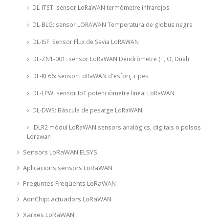
DL-ITST: sensor LoRaWAN termòmetre infrarojos
DL-BLG: sensor LORAWAN Temperatura de globus negre
DL-ISF: Sensor Flux de Savia LoRAWAN
DL-ZN1-001: sensor LoRaWAN Dendròmetre (T, O, Dual)
DL-KL66: sensor LoRaWAN d'esforç + pes
DL-LPW: sensor IoT potenciòmetre lineal LoRaWAN
DL-DWS: Bàscula de pesatge LoRaWAN
DLR2 mòdul LoRaWAN sensors analògics, digitals o polsos
Lorawan
Sensors LoRaWAN ELSYS
Aplicacions sensors LoRaWAN
Preguntes Freqüents LoRaWAN
AonChip: actuadors LoRaWAN
Xarxes LoRaWAN