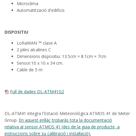
Microclima
Automatització d'edificis
DISPOSITIU
LoRaWAN ™ clase A
2 piles alcalines C
Dimensions dispositiu: 13.5cm × 8.1cm × 7cm
Sensor:10 x 10 x 34 cm.
Cable de 5 m
Full de dades DL-ATM41G2
DL-ATM41 integra l'Estació Meteorològica ATMOS 41 de Meter
Group.
En aquest enllàç trobaràs tota la documentació
relativa al sensor ATMOS 41 (des de la guia de producte, a
instruccions sobre su calibració i instal·lació).