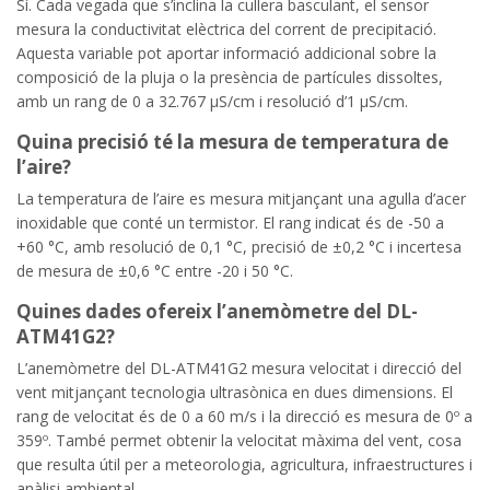
Sí. Cada vegada que s’inclina la cullera basculant, el sensor
mesura la conductivitat elèctrica del corrent de precipitació.
Aquesta variable pot aportar informació addicional sobre la
composició de la pluja o la presència de partícules dissoltes,
amb un rang de 0 a 32.767 µS/cm i resolució d’1 µS/cm.
Quina precisió té la mesura de temperatura de
l’aire?
La temperatura de l’aire es mesura mitjançant una agulla d’acer
inoxidable que conté un termistor. El rang indicat és de -50 a
+60 °C, amb resolució de 0,1 °C, precisió de ±0,2 °C i incertesa
de mesura de ±0,6 °C entre -20 i 50 °C.
Quines dades ofereix l’anemòmetre del DL-
ATM41G2?
L’anemòmetre del DL-ATM41G2 mesura velocitat i direcció del
vent mitjançant tecnologia ultrasònica en dues dimensions. El
rang de velocitat és de 0 a 60 m/s i la direcció es mesura de 0º a
359º. També permet obtenir la velocitat màxima del vent, cosa
que resulta útil per a meteorologia, agricultura, infraestructures i
anàlisi ambiental.