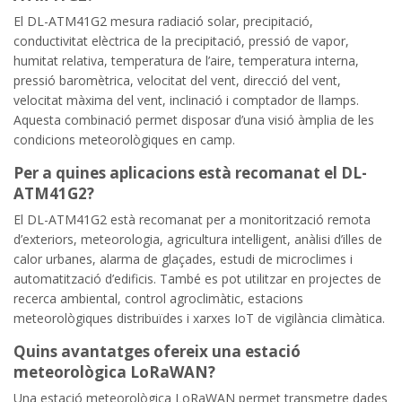
El DL-ATM41G2 mesura radiació solar, precipitació,
conductivitat elèctrica de la precipitació, pressió de vapor,
humitat relativa, temperatura de l’aire, temperatura interna,
pressió baromètrica, velocitat del vent, direcció del vent,
velocitat màxima del vent, inclinació i comptador de llamps.
Aquesta combinació permet disposar d’una visió àmplia de les
condicions meteorològiques en camp.
Per a quines aplicacions està recomanat el DL-
ATM41G2?
El DL-ATM41G2 està recomanat per a monitorització remota
d’exteriors, meteorologia, agricultura intel·ligent, anàlisi d’illes de
calor urbanes, alarma de glaçades, estudi de microclimes i
automatització d’edificis. També es pot utilitzar en projectes de
recerca ambiental, control agroclimàtic, estacions
meteorològiques distribuïdes i xarxes IoT de vigilància climàtica.
Quins avantatges ofereix una estació
meteorològica LoRaWAN?
Una estació meteorològica LoRaWAN permet transmetre dades