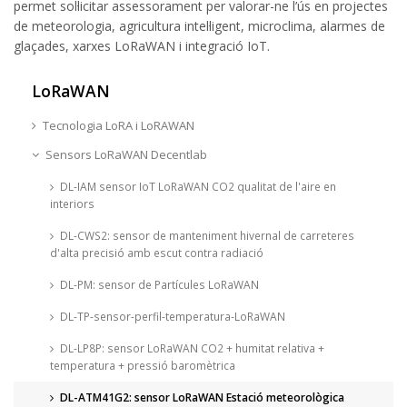
permet sol·licitar assessorament per valorar-ne l’ús en projectes
de meteorologia, agricultura intel·ligent, microclima, alarmes de
glaçades, xarxes LoRaWAN i integració IoT.
LoRaWAN
Tecnologia LoRA i LoRAWAN
Sensors LoRaWAN Decentlab
DL-IAM sensor IoT LoRaWAN CO2 qualitat de l'aire en
interiors
DL-CWS2: sensor de manteniment hivernal de carreteres
d'alta precisió amb escut contra radiació
DL-PM: sensor de Partícules LoRaWAN
DL-TP-sensor-perfil-temperatura-LoRaWAN
DL-LP8P: sensor LoRaWAN CO2 + humitat relativa +
temperatura + pressió baromètrica
DL-ATM41G2: sensor LoRaWAN Estació meteorològica