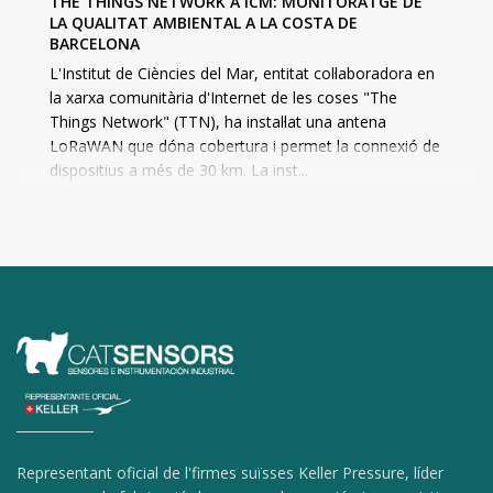
THE THINGS NETWORK A ICM: MONITORATGE DE
LA QUALITAT AMBIENTAL A LA COSTA DE
BARCELONA
L'Institut de Ciències del Mar, entitat col·laboradora en
la xarxa comunitària d'Internet de les coses "The
Things Network" (TTN), ha instal·lat una antena
LoRaWAN que dóna cobertura i permet la connexió de
dispositius a més de 30 km. La inst...
Representant oficial de l'firmes suïsses Keller Pressure, líder