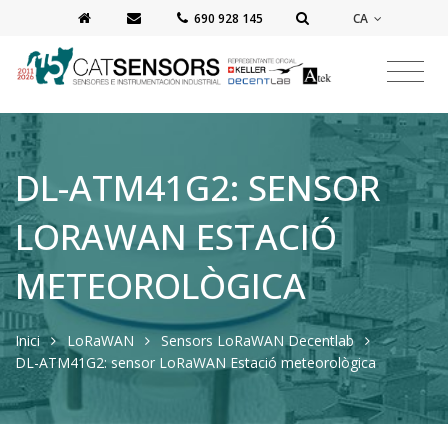
CA
‭690 928 145‬
DL-ATM41G2: SENSOR
LORAWAN ESTACIÓ
METEOROLÒGICA
Inici
LoRaWAN
Sensors LoRaWAN Decentlab
DL-ATM41G2: sensor LoRaWAN Estació meteorològica