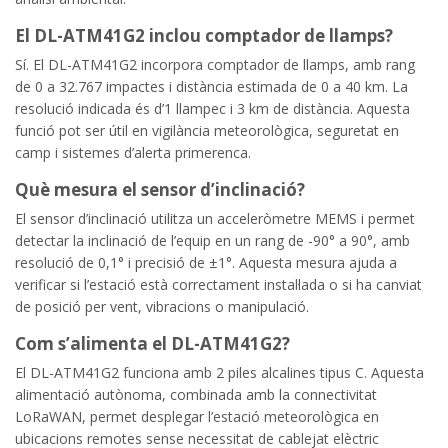
El DL-ATM41G2 inclou comptador de llamps?
Sí. El DL-ATM41G2 incorpora comptador de llamps, amb rang
de 0 a 32.767 impactes i distància estimada de 0 a 40 km. La
resolució indicada és d’1 llampec i 3 km de distància. Aquesta
funció pot ser útil en vigilància meteorològica, seguretat en
camp i sistemes d’alerta primerenca.
Què mesura el sensor d’inclinació?
El sensor d’inclinació utilitza un acceleròmetre MEMS i permet
detectar la inclinació de l’equip en un rang de -90° a 90°, amb
resolució de 0,1° i precisió de ±1°. Aquesta mesura ajuda a
verificar si l’estació està correctament instal·lada o si ha canviat
de posició per vent, vibracions o manipulació.
Com s’alimenta el DL-ATM41G2?
El DL-ATM41G2 funciona amb 2 piles alcalines tipus C. Aquesta
alimentació autònoma, combinada amb la connectivitat
LoRaWAN, permet desplegar l’estació meteorològica en
ubicacions remotes sense necessitat de cablejat elèctric