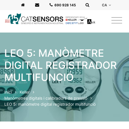
CA
‭690 928 145‬
LEO 5: MANÒMETRE
DIGITAL REGISTRADOR
MULTIFUNCIÓ
Inici
Keller
Manòmetres digitals i calibradors de pressió
LEO 5: manòmetre digital registrador multifunció