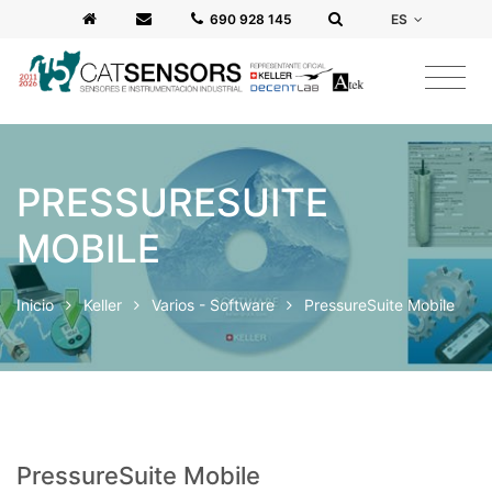
ES
‭690 928 145‬
PRESSURESUITE
MOBILE
Inicio
Keller
Varios - Software
PressureSuite Mobile
PressureSuite Mobile