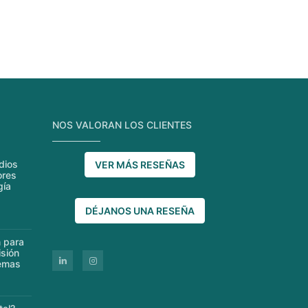
NOS VALORAN LOS CLIENTES
dios
VER MÁS RESEÑAS
ores
gía
DÉJANOS UNA RESEÑA
 para
isión
remas