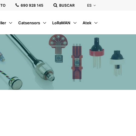
ES
CTO
‭690 928 145‬
BUSCAR
ller
Catsensors
LoRaWAN
Atek