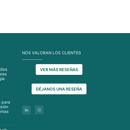
NOS VALORAN LOS CLIENTES
dios
VER MÁS RESEÑAS
ores
gía
DÉJANOS UNA RESEÑA
 para
isión
remas