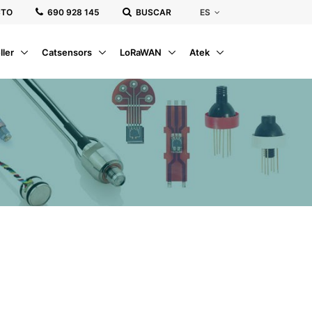
ES
CTO
‭690 928 145‬
BUSCAR
ller
Catsensors
LoRaWAN
Atek