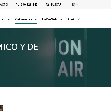
ES
ACTO
‭690 928 145‬
BUSCAR
ller
Catsensors
LoRaWAN
Atek
ICO Y DE