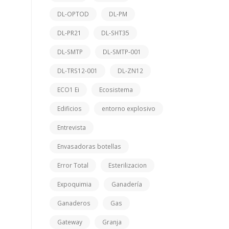
DL-OPTOD
DL-PM
DL-PR21
DL-SHT35
DL-SMTP
DL-SMTP-001
DL-TRS12-001
DL-ZN12
ECO1 Ei
Ecosistema
Edificios
entorno explosivo
Entrevista
Envasadoras botellas
Error Total
Esterilizacion
Expoquimia
Ganadería
Ganaderos
Gas
Gateway
Granja