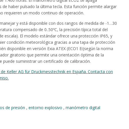
 de 1.400 horas. El manómetro digital ECO2 se apaga
e haber pulsado la última tecla. Esta función permite alargar
e no requieren un modo continuo de operación.
e manejar y está disponible con dos rangos de medida de -1…30
eratura compensado de 0..50ºC, la precisión típica total del
e escala). El modelo estándar ofrece una protección IP65, y
quier condición meteorológica gracias a una tapa de protección
bién disponible en versión Exia ATEX (ECO1 Ei)según la norma
ador giratorio que permite una orientación óptima de la
 puede suministrar un certificado de calibración.
o de Keller AG für Druckmesstechnik en España. Contacta con
miso.
cos de presión
,
entorno explosivo
,
manómetro digital