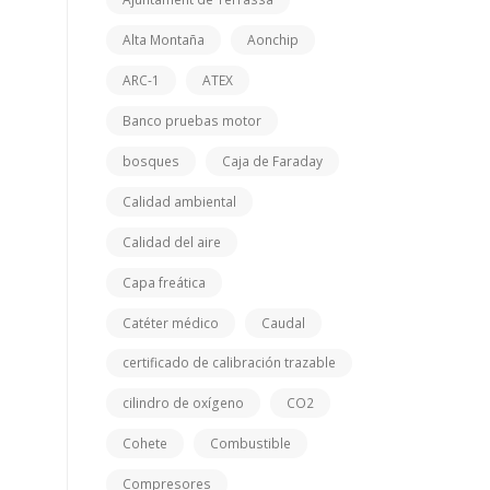
Alta Montaña
Aonchip
ARC-1
ATEX
Banco pruebas motor
bosques
Caja de Faraday
Calidad ambiental
Calidad del aire
Capa freática
Catéter médico
Caudal
certificado de calibración trazable
cilindro de oxígeno
CO2
Cohete
Combustible
Compresores