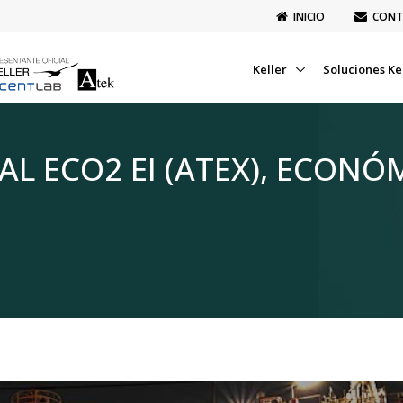
INICIO
CONT
Keller
Soluciones Ke
 ECO2 EI (ATEX), ECONÓM