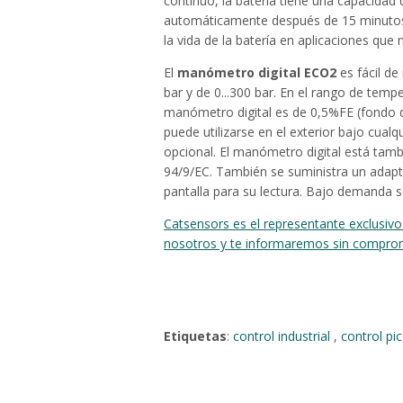
continuo, la batería tiene una capacidad
automáticamente después de 15 minutos d
la vida de la batería en aplicaciones qu
El
manómetro digital ECO2
es fácil d
bar y de 0...300 bar. En el rango de temp
manómetro digital es de 0,5%FE (fondo d
puede utilizarse en el exterior bajo cual
opcional. El manómetro digital está tam
94/9/EC. También se suministra un adapt
pantalla para su lectura. Bajo demanda se
Catsensors es el representante exclusiv
nosotros y te informaremos sin compro
Etiquetas
:
control industrial
,
control pi