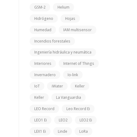
GSM-2
Helium
Hidrógeno
Hojas
Humedad
IAM multisensor
Incendios forestales
Ingeniería hidráulica y neumática
Interiores
Internet of Things
Invernadero
Io-link
IoT
iWater
Keller
Keller
La Vanguardia
LEO Record
Leo Record Ei
LEO1 Ei
LEO2
LEO2 Ei
LEX1 Ei
Linde
LoRa