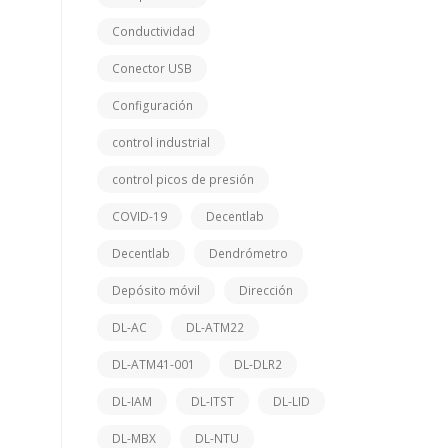
Conductividad
Conector USB
Configuración
control industrial
control picos de presión
COVID-19
Decentlab
Decentlab
Dendrómetro
Depósito móvil
Dirección
DL-AC
DL-ATM22
DL-ATM41-001
DL-DLR2
DL-IAM
DL-ITST
DL-LID
DL-MBX
DL-NTU