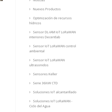
Nuevos Productos
Optimización de recursos
hídricos
Sensor DL-IAM IoT LoRaWAN
interiores Decentlab
Sensor IoT LoRaWAN control
ambiental
Sensor IoT LoRaWAN
ultrasonidos
Sensores Keller
Serie 36XiW CTD
Soluciones IoT alcantarillado
Soluciones IoT LoRaWAN -
Ciclo del Agua