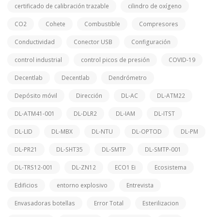
certificado de calibración trazable
cilindro de oxígeno
CO2
Cohete
Combustible
Compresores
Conductividad
Conector USB
Configuración
control industrial
control picos de presión
COVID-19
Decentlab
Decentlab
Dendrómetro
Depósito móvil
Dirección
DL-AC
DL-ATM22
DL-ATM41-001
DL-DLR2
DL-IAM
DL-ITST
DL-LID
DL-MBX
DL-NTU
DL-OPTOD
DL-PM
DL-PR21
DL-SHT35
DL-SMTP
DL-SMTP-001
DL-TRS12-001
DL-ZN12
ECO1 Ei
Ecosistema
Edificios
entorno explosivo
Entrevista
Envasadoras botellas
Error Total
Esterilizacion