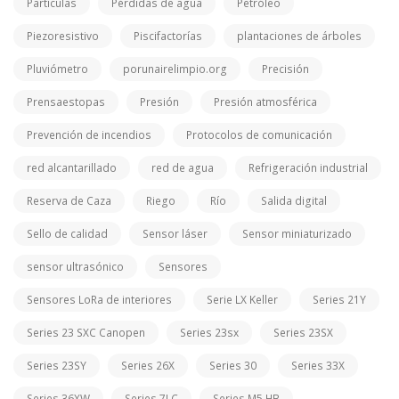
Partículas
Pérdidas de agua
Petróleo
Piezoresistivo
Piscifactorías
plantaciones de árboles
Pluviómetro
porunairelimpio.org
Precisión
Prensaestopas
Presión
Presión atmosférica
Prevención de incendios
Protocolos de comunicación
red alcantarillado
red de agua
Refrigeración industrial
Reserva de Caza
Riego
Río
Salida digital
Sello de calidad
Sensor láser
Sensor miniaturizado
sensor ultrasónico
Sensores
Sensores LoRa de interiores
Serie LX Keller
Series 21Y
Series 23 SXC Canopen
Series 23sx
Series 23SX
Series 23SY
Series 26X
Series 30
Series 33X
Series 36XW
Series 7LC
Series M5 HB