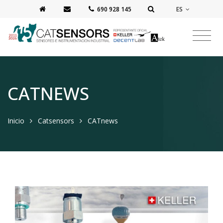
ES
‭690 928 145‬
CATNEWS
Inicio
Catsensors
CATnews