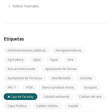
Videos Tutoriales
Etiquetas
Administraciones públicas
Aerogeneradores
Agricultura
Agua
Agua
Aire
Aire acondicionado
Ajuntament de Girona
Ajuntament de Terrassa
Alta Montaña
Aonchip
ARC-1
ATEX
Banco pruebas motor
bosques
Caja de Faraday
Calidad ambiental
Calidad del aire
Capa freática
Catéter médico
Caudal