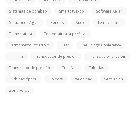
Sistemas de bombeo
Smartcityexpo
Software Keller
Soluciones Agua
Sondas
Suelo
Temperatura
Temperatura
Temperatura superficial
Termómetro intrarrojo
Test
The Things Conference
Thinfilm
Transductor de presión
Transductor presión
Transmisor de presión
Tree Net
Tuberías
Turbidez óptica
Ubidots
Velocidad
ventilación
Zona verde