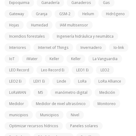
Expoquimia
Ganadería
Ganaderos
Gas
Gateway
Granja
GSM-2
Helium
Hidrógeno
Hojas
Humedad
IAM multisensor
Incendios forestales
Ingeniería hidráulica y neumática
Interiores
Internet of Things
Invernadero
Io-link
IoT
iWater
Keller
Keller
La Vanguardia
LEO Record
Leo Record Ei
LEO1 Ei
LEO2
LEO2 Ei
LEX1 Ei
Linde
LoRa
LoRa Alliance
LoRaWAN
M5
manómetro digital
Medición
Medidor
Medidor de nivel ultrasónico
Monitoreo
municipios
Municipios
Nivel
Optimizar recursos hídricos
Paneles solares