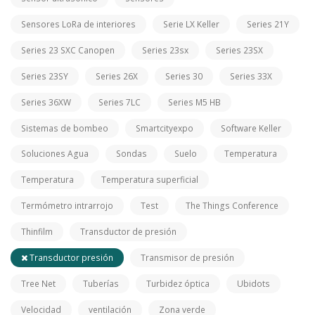
Sensores LoRa de interiores
Serie LX Keller
Series 21Y
Series 23 SXC Canopen
Series 23sx
Series 23SX
Series 23SY
Series 26X
Series 30
Series 33X
Series 36XW
Series 7LC
Series M5 HB
Sistemas de bombeo
Smartcityexpo
Software Keller
Soluciones Agua
Sondas
Suelo
Temperatura
Temperatura
Temperatura superficial
Termómetro intrarrojo
Test
The Things Conference
Thinfilm
Transductor de presión
Transductor presión
Transmisor de presión
Tree Net
Tuberías
Turbidez óptica
Ubidots
Velocidad
ventilación
Zona verde