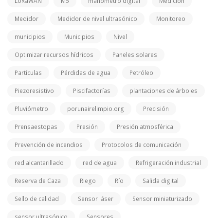
LoRaWAN
M5
manómetro digital
Medición
Medidor
Medidor de nivel ultrasónico
Monitoreo
municipios
Municipios
Nivel
Optimizar recursos hídricos
Paneles solares
Partículas
Pérdidas de agua
Petróleo
Piezoresistivo
Piscifactorías
plantaciones de árboles
Pluviómetro
porunairelimpio.org
Precisión
Prensaestopas
Presión
Presión atmosférica
Prevención de incendios
Protocolos de comunicación
red alcantarillado
red de agua
Refrigeración industrial
Reserva de Caza
Riego
Río
Salida digital
Sello de calidad
Sensor láser
Sensor miniaturizado
sensor ultrasónico
Sensores