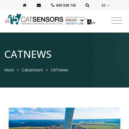
ES
‭690 928 145‬
CATNEWS
Inicio
Catsensors
CATnews