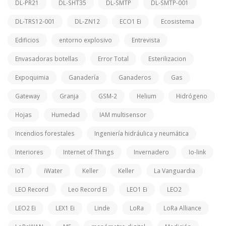
DL-PR21
DL-SHT35
DL-SMTP
DL-SMTP-001
DL-TRS12-001
DL-ZN12
ECO1 Ei
Ecosistema
Edificios
entorno explosivo
Entrevista
Envasadoras botellas
Error Total
Esterilizacion
Expoquimia
Ganadería
Ganaderos
Gas
Gateway
Granja
GSM-2
Helium
Hidrógeno
Hojas
Humedad
IAM multisensor
Incendios forestales
Ingeniería hidráulica y neumática
Interiores
Internet of Things
Invernadero
Io-link
IoT
iWater
Keller
Keller
La Vanguardia
LEO Record
Leo Record Ei
LEO1 Ei
LEO2
LEO2 Ei
LEX1 Ei
Linde
LoRa
LoRa Alliance