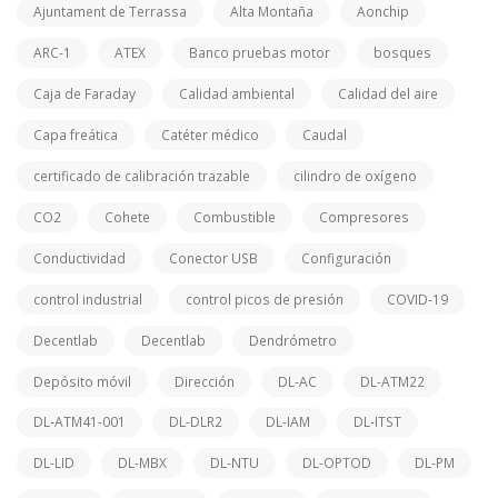
Ajuntament de Terrassa
Alta Montaña
Aonchip
ARC-1
ATEX
Banco pruebas motor
bosques
Caja de Faraday
Calidad ambiental
Calidad del aire
Capa freática
Catéter médico
Caudal
certificado de calibración trazable
cilindro de oxígeno
CO2
Cohete
Combustible
Compresores
Conductividad
Conector USB
Configuración
control industrial
control picos de presión
COVID-19
Decentlab
Decentlab
Dendrómetro
Depósito móvil
Dirección
DL-AC
DL-ATM22
DL-ATM41-001
DL-DLR2
DL-IAM
DL-ITST
DL-LID
DL-MBX
DL-NTU
DL-OPTOD
DL-PM