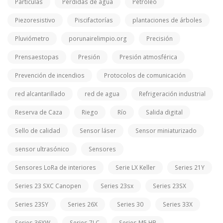
Partículas
Pérdidas de agua
Petróleo
Piezoresistivo
Piscifactorías
plantaciones de árboles
Pluviómetro
porunairelimpio.org
Precisión
Prensaestopas
Presión
Presión atmosférica
Prevención de incendios
Protocolos de comunicación
red alcantarillado
red de agua
Refrigeración industrial
Reserva de Caza
Riego
Río
Salida digital
Sello de calidad
Sensor láser
Sensor miniaturizado
sensor ultrasónico
Sensores
Sensores LoRa de interiores
Serie LX Keller
Series 21Y
Series 23 SXC Canopen
Series 23sx
Series 23SX
Series 23SY
Series 26X
Series 30
Series 33X
Series 36XW
Series 7LC
Series M5 HB