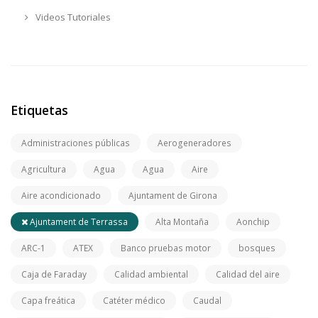
Videos Tutoriales
Etiquetas
Administraciones públicas
Aerogeneradores
Agricultura
Agua
Agua
Aire
Aire acondicionado
Ajuntament de Girona
Ajuntament de Terrassa
Alta Montaña
Aonchip
ARC-1
ATEX
Banco pruebas motor
bosques
Caja de Faraday
Calidad ambiental
Calidad del aire
Capa freática
Catéter médico
Caudal