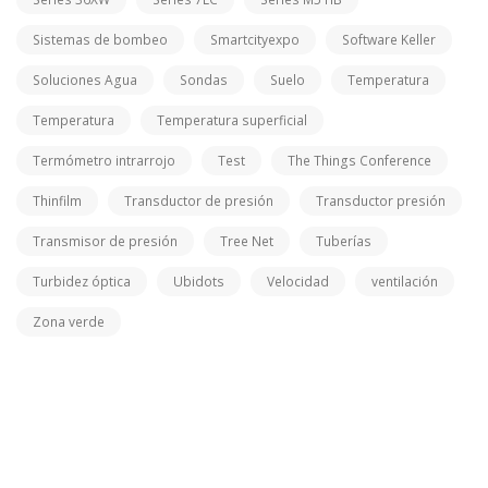
Sistemas de bombeo
Smartcityexpo
Software Keller
Soluciones Agua
Sondas
Suelo
Temperatura
Temperatura
Temperatura superficial
Termómetro intrarrojo
Test
The Things Conference
Thinfilm
Transductor de presión
Transductor presión
Transmisor de presión
Tree Net
Tuberías
Turbidez óptica
Ubidots
Velocidad
ventilación
Zona verde