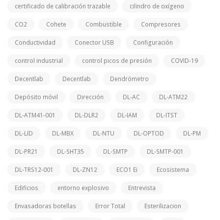
certificado de calibración trazable
cilindro de oxígeno
CO2
Cohete
Combustible
Compresores
Conductividad
Conector USB
Configuración
control industrial
control picos de presión
COVID-19
Decentlab
Decentlab
Dendrómetro
Depósito móvil
Dirección
DL-AC
DL-ATM22
DL-ATM41-001
DL-DLR2
DL-IAM
DL-ITST
DL-LID
DL-MBX
DL-NTU
DL-OPTOD
DL-PM
DL-PR21
DL-SHT35
DL-SMTP
DL-SMTP-001
DL-TRS12-001
DL-ZN12
ECO1 Ei
Ecosistema
Edificios
entorno explosivo
Entrevista
Envasadoras botellas
Error Total
Esterilizacion