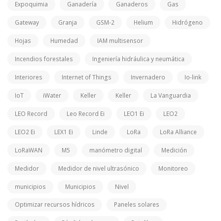
Expoquimia
Ganadería
Ganaderos
Gas
Gateway
Granja
GSM-2
Helium
Hidrógeno
Hojas
Humedad
IAM multisensor
Incendios forestales
Ingeniería hidráulica y neumática
Interiores
Internet of Things
Invernadero
Io-link
IoT
iWater
Keller
Keller
La Vanguardia
LEO Record
Leo Record Ei
LEO1 Ei
LEO2
LEO2 Ei
LEX1 Ei
Linde
LoRa
LoRa Alliance
LoRaWAN
M5
manómetro digital
Medición
Medidor
Medidor de nivel ultrasónico
Monitoreo
municipios
Municipios
Nivel
Optimizar recursos hídricos
Paneles solares