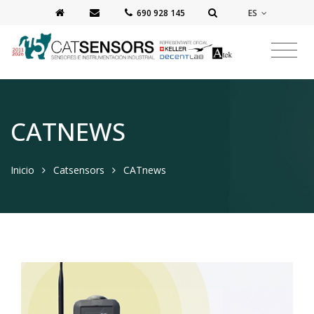
ES
‭690 928 145‬
CATNEWS
Inicio
Catsensors
CATnews