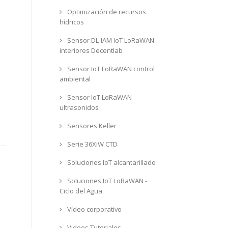
Optimización de recursos
hídricos
Sensor DL-IAM IoT LoRaWAN
interiores Decentlab
Sensor IoT LoRaWAN control
ambiental
Sensor IoT LoRaWAN
ultrasonidos
Sensores Keller
Serie 36XiW CTD
Soluciones IoT alcantarillado
Soluciones IoT LoRaWAN -
Ciclo del Agua
Vídeo corporativo
Videos Tutoriales