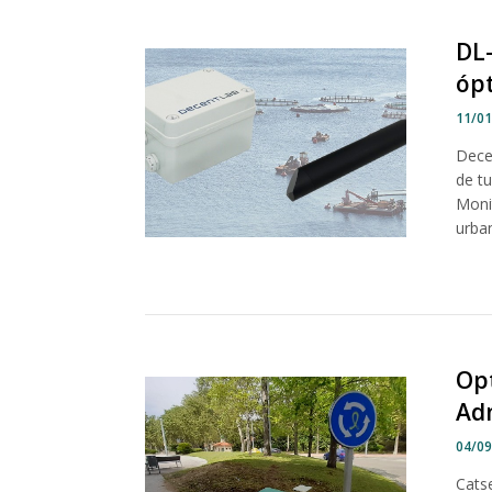
DL
ópt
11/0
Dece
de t
Moni
urban
Opt
Adm
04/0
Cats