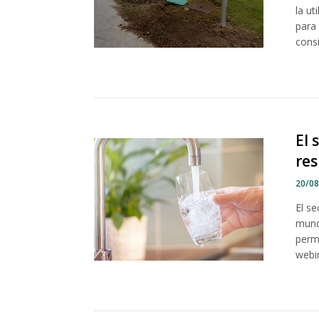
la ut
para
consi
El 
res
20/0
El s
mund
perma
webin