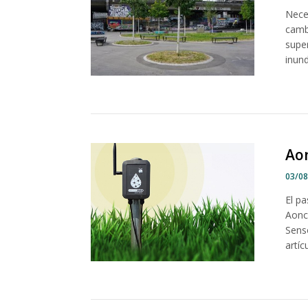
Nece
cambi
super
inund
Aon
03/0
El pa
Aonc
Senso
artíc