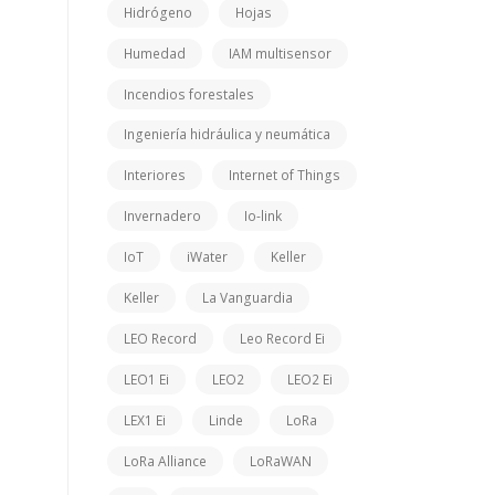
Hidrógeno
Hojas
Humedad
IAM multisensor
Incendios forestales
Ingeniería hidráulica y neumática
Interiores
Internet of Things
Invernadero
Io-link
IoT
iWater
Keller
Keller
La Vanguardia
LEO Record
Leo Record Ei
LEO1 Ei
LEO2
LEO2 Ei
LEX1 Ei
Linde
LoRa
LoRa Alliance
LoRaWAN