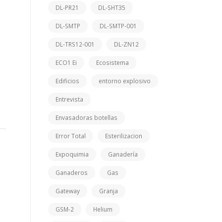
DL-PR21
DL-SHT35
DL-SMTP
DL-SMTP-001
DL-TRS12-001
DL-ZN12
ECO1 Ei
Ecosistema
Edificios
entorno explosivo
Entrevista
Envasadoras botellas
Error Total
Esterilizacion
Expoquimia
Ganadería
Ganaderos
Gas
Gateway
Granja
GSM-2
Helium