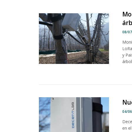
Mon
árb
08/0
Moni
LoRa
y Pai
árbol
Nu
04/0
Dece
en el