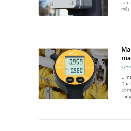
actua
més i
Man
maq
07/1
El ma
Druc
de ma
comp