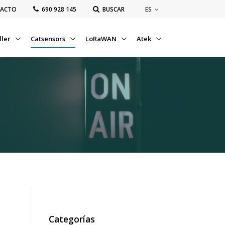
ES
ACTO
‭690 928 145‬
BUSCAR
ller
Catsensors
LoRaWAN
Atek
Categorías