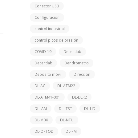
Conector USB
Configuración
control industrial
control picos de presión
COVID-19
Decentlab
Decentlab
Dendrómetro
Depósito móvil
Dirección
DL-AC
DL-ATM22
DL-ATM41-001
DL-DLR2
DL-IAM
DL-ITST
DL-LID
DL-MBX
DL-NTU
DL-OPTOD
DL-PM