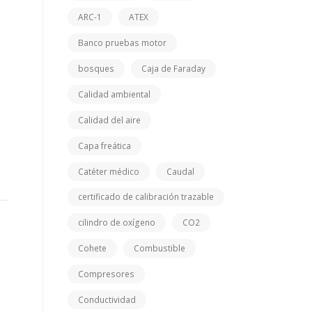
ARC-1
ATEX
Banco pruebas motor
bosques
Caja de Faraday
Calidad ambiental
Calidad del aire
Capa freática
Catéter médico
Caudal
certificado de calibración trazable
cilindro de oxígeno
CO2
Cohete
Combustible
Compresores
Conductividad