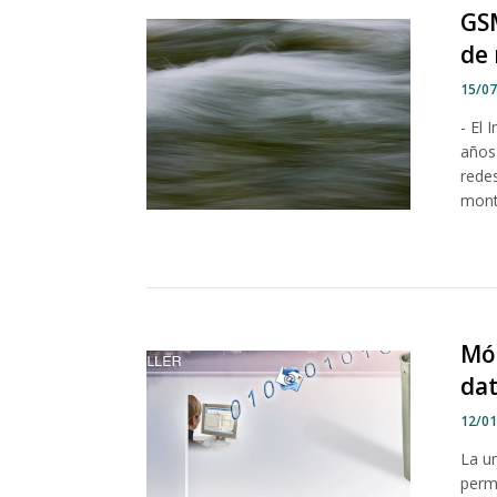
GSM
de 
15/0
- El 
años
rede
monta
Mód
dat
12/0
La u
perm