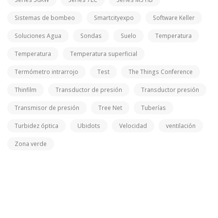
Sistemas de bombeo
Smartcityexpo
Software Keller
Soluciones Agua
Sondas
Suelo
Temperatura
Temperatura
Temperatura superficial
Termómetro intrarrojo
Test
The Things Conference
Thinfilm
Transductor de presión
Transductor presión
Transmisor de presión
Tree Net
Tuberías
Turbidez óptica
Ubidots
Velocidad
ventilación
Zona verde