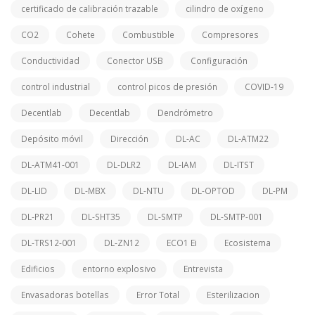
certificado de calibración trazable
cilindro de oxígeno
CO2
Cohete
Combustible
Compresores
Conductividad
Conector USB
Configuración
control industrial
control picos de presión
COVID-19
Decentlab
Decentlab
Dendrómetro
Depósito móvil
Dirección
DL-AC
DL-ATM22
DL-ATM41-001
DL-DLR2
DL-IAM
DL-ITST
DL-LID
DL-MBX
DL-NTU
DL-OPTOD
DL-PM
DL-PR21
DL-SHT35
DL-SMTP
DL-SMTP-001
DL-TRS12-001
DL-ZN12
ECO1 Ei
Ecosistema
Edificios
entorno explosivo
Entrevista
Envasadoras botellas
Error Total
Esterilizacion