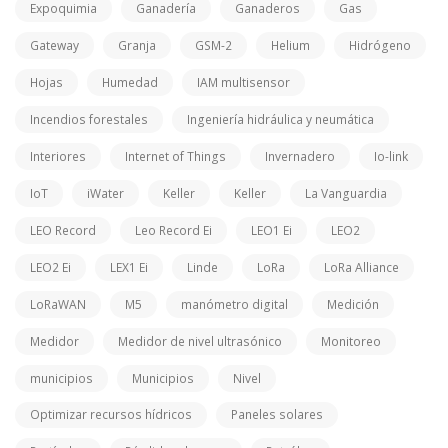
Expoquimia
Ganadería
Ganaderos
Gas
Gateway
Granja
GSM-2
Helium
Hidrógeno
Hojas
Humedad
IAM multisensor
Incendios forestales
Ingeniería hidráulica y neumática
Interiores
Internet of Things
Invernadero
Io-link
IoT
iWater
Keller
Keller
La Vanguardia
LEO Record
Leo Record Ei
LEO1 Ei
LEO2
LEO2 Ei
LEX1 Ei
Linde
LoRa
LoRa Alliance
LoRaWAN
M5
manómetro digital
Medición
Medidor
Medidor de nivel ultrasónico
Monitoreo
municipios
Municipios
Nivel
Optimizar recursos hídricos
Paneles solares