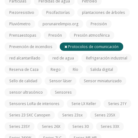
Partículas
Pérdidas de agua
Petróleo
Piezoresistivo
Piscifactorías
plantaciones de árboles
Pluviómetro
porunairelimpio.org
Precisión
Prensaestopas
Presión
Presión atmosférica
Prevención de incendios
Protocolos de comunicación
red alcantarillado
red de agua
Refrigeración industrial
Reserva de Caza
Riego
Río
Salida digital
Sello de calidad
Sensor láser
Sensor miniaturizado
sensor ultrasónico
Sensores
Sensores LoRa de interiores
Serie LX Keller
Series 21Y
Series 23 SXC Canopen
Series 23sx
Series 23SX
Series 23SY
Series 26X
Series 30
Series 33X
Series 36XW
Series 7LC
Series M5 HB