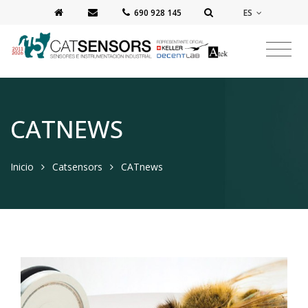
ES
‭690 928 145‬
CATNEWS
Inicio
Catsensors
CATnews