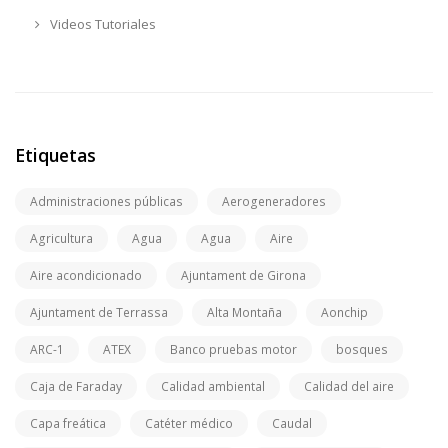
Videos Tutoriales
Etiquetas
Administraciones públicas
Aerogeneradores
Agricultura
Agua
Agua
Aire
Aire acondicionado
Ajuntament de Girona
Ajuntament de Terrassa
Alta Montaña
Aonchip
ARC-1
ATEX
Banco pruebas motor
bosques
Caja de Faraday
Calidad ambiental
Calidad del aire
Capa freática
Catéter médico
Caudal