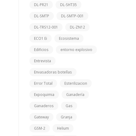
DL-PR21
DL-SHT35
DL-SMTP
DL-SMTP-001
DL-TRS12-001
DL-ZN12
ECO1 Ei
Ecosistema
Edificios
entorno explosivo
Entrevista
Envasadoras botellas
Error Total
Esterilizacion
Expoquimia
Ganadería
Ganaderos
Gas
Gateway
Granja
GSM-2
Helium