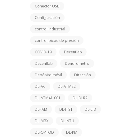
Conector USB
Configuración
control industrial
control picos de presión
COVID-19
Decentlab
Decentlab
Dendrómetro
Depósito móvil
Dirección
DL-AC
DL-ATM22
DL-ATM41-001
DL-DLR2
DL-IAM
DL-ITST
DL-LID
DL-MBX
DL-NTU
DL-OPTOD
DL-PM