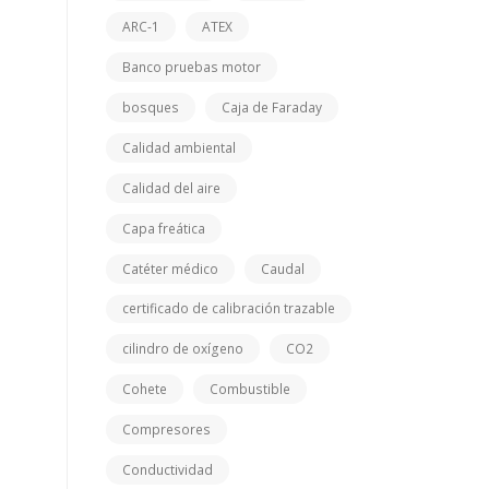
ARC-1
ATEX
Banco pruebas motor
bosques
Caja de Faraday
Calidad ambiental
Calidad del aire
Capa freática
Catéter médico
Caudal
certificado de calibración trazable
cilindro de oxígeno
CO2
Cohete
Combustible
Compresores
Conductividad