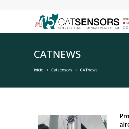
CATNEWS
Inicio
Catsensors
CATnews
Pro
air