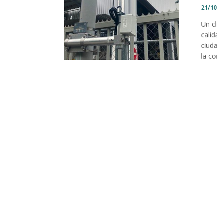
21/1
Un c
calid
ciuda
la co