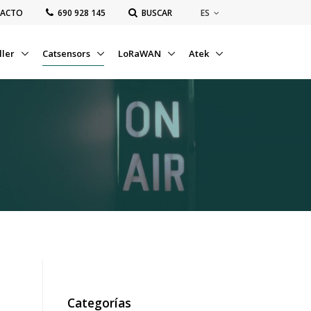
ES
ACTO
‭690 928 145‬
BUSCAR
ller
Catsensors
LoRaWAN
Atek
Categorías