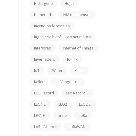
Hidrógeno
Hojas
Humedad
IAM multisensor
Incendios forestales
Ingeniería hidráulica y neumática
Interiores
Internet of Things
Invernadero
Io-link
IoT
iWater
Keller
Keller
La Vanguardia
LEO Record
Leo Record Ei
LEO1 Ei
LEO2
LEO2 Ei
LEX1 Ei
Linde
LoRa
LoRa Alliance
LoRaWAN