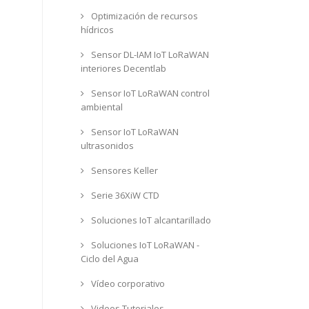
Optimización de recursos
hídricos
Sensor DL-IAM IoT LoRaWAN
interiores Decentlab
Sensor IoT LoRaWAN control
ambiental
Sensor IoT LoRaWAN
ultrasonidos
Sensores Keller
Serie 36XiW CTD
Soluciones IoT alcantarillado
Soluciones IoT LoRaWAN -
Ciclo del Agua
Vídeo corporativo
Videos Tutoriales