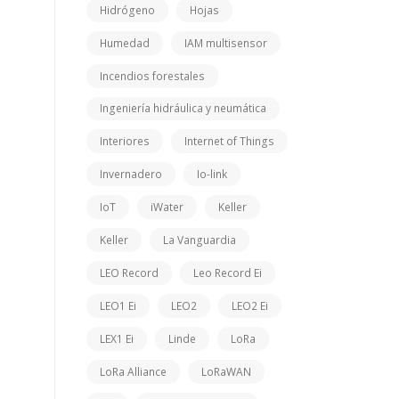
Hidrógeno
Hojas
Humedad
IAM multisensor
Incendios forestales
Ingeniería hidráulica y neumática
Interiores
Internet of Things
Invernadero
Io-link
IoT
iWater
Keller
Keller
La Vanguardia
LEO Record
Leo Record Ei
LEO1 Ei
LEO2
LEO2 Ei
LEX1 Ei
Linde
LoRa
LoRa Alliance
LoRaWAN