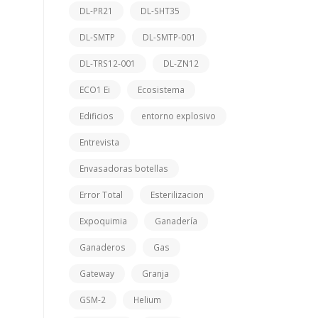
DL-PR21
DL-SHT35
DL-SMTP
DL-SMTP-001
DL-TRS12-001
DL-ZN12
ECO1 Ei
Ecosistema
Edificios
entorno explosivo
Entrevista
Envasadoras botellas
Error Total
Esterilizacion
Expoquimia
Ganadería
Ganaderos
Gas
Gateway
Granja
GSM-2
Helium