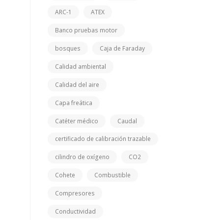
ARC-1
ATEX
Banco pruebas motor
bosques
Caja de Faraday
Calidad ambiental
Calidad del aire
Capa freática
Catéter médico
Caudal
certificado de calibración trazable
cilindro de oxígeno
CO2
Cohete
Combustible
Compresores
Conductividad