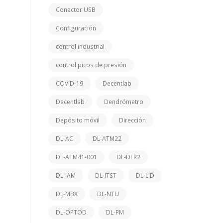
Conector USB
Configuración
control industrial
control picos de presión
COVID-19
Decentlab
Decentlab
Dendrómetro
Depósito móvil
Dirección
DL-AC
DL-ATM22
DL-ATM41-001
DL-DLR2
DL-IAM
DL-ITST
DL-LID
DL-MBX
DL-NTU
DL-OPTOD
DL-PM