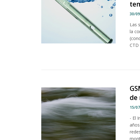
te
30/0
Las 
la c
(cond
CTD 
GSM
de 
15/0
- El 
años
rede
monta