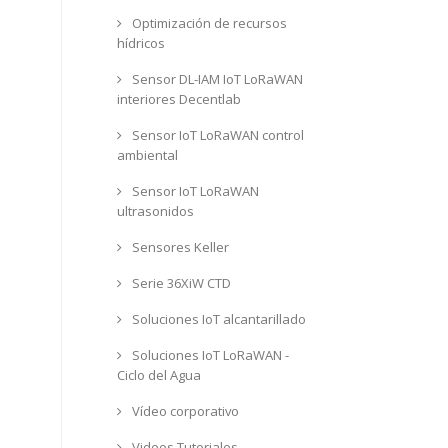
Optimización de recursos
hídricos
Sensor DL-IAM IoT LoRaWAN
interiores Decentlab
Sensor IoT LoRaWAN control
ambiental
Sensor IoT LoRaWAN
ultrasonidos
Sensores Keller
Serie 36XiW CTD
Soluciones IoT alcantarillado
Soluciones IoT LoRaWAN -
Ciclo del Agua
Vídeo corporativo
Videos Tutoriales