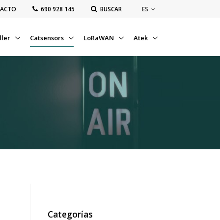
ES
ACTO
‭690 928 145‬
BUSCAR
ller
Catsensors
LoRaWAN
Atek
Categorías