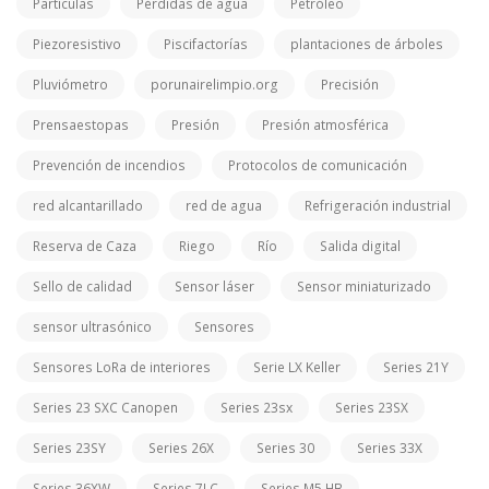
Partículas
Pérdidas de agua
Petróleo
Piezoresistivo
Piscifactorías
plantaciones de árboles
Pluviómetro
porunairelimpio.org
Precisión
Prensaestopas
Presión
Presión atmosférica
Prevención de incendios
Protocolos de comunicación
red alcantarillado
red de agua
Refrigeración industrial
Reserva de Caza
Riego
Río
Salida digital
Sello de calidad
Sensor láser
Sensor miniaturizado
sensor ultrasónico
Sensores
Sensores LoRa de interiores
Serie LX Keller
Series 21Y
Series 23 SXC Canopen
Series 23sx
Series 23SX
Series 23SY
Series 26X
Series 30
Series 33X
Series 36XW
Series 7LC
Series M5 HB