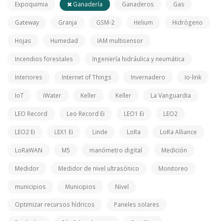
Expoquimia
Ganadería
Ganaderos
Gas
Gateway
Granja
GSM-2
Helium
Hidrógeno
Hojas
Humedad
IAM multisensor
Incendios forestales
Ingeniería hidráulica y neumática
Interiores
Internet of Things
Invernadero
Io-link
IoT
iWater
Keller
Keller
La Vanguardia
LEO Record
Leo Record Ei
LEO1 Ei
LEO2
LEO2 Ei
LEX1 Ei
Linde
LoRa
LoRa Alliance
LoRaWAN
M5
manómetro digital
Medición
Medidor
Medidor de nivel ultrasónico
Monitoreo
municipios
Municipios
Nivel
Optimizar recursos hídricos
Paneles solares