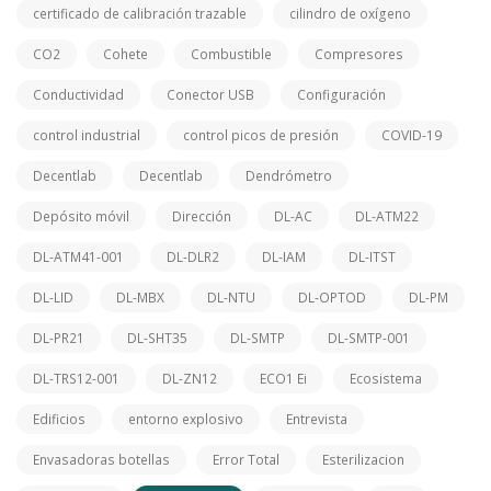
certificado de calibración trazable
cilindro de oxígeno
CO2
Cohete
Combustible
Compresores
Conductividad
Conector USB
Configuración
control industrial
control picos de presión
COVID-19
Decentlab
Decentlab
Dendrómetro
Depósito móvil
Dirección
DL-AC
DL-ATM22
DL-ATM41-001
DL-DLR2
DL-IAM
DL-ITST
DL-LID
DL-MBX
DL-NTU
DL-OPTOD
DL-PM
DL-PR21
DL-SHT35
DL-SMTP
DL-SMTP-001
DL-TRS12-001
DL-ZN12
ECO1 Ei
Ecosistema
Edificios
entorno explosivo
Entrevista
Envasadoras botellas
Error Total
Esterilizacion