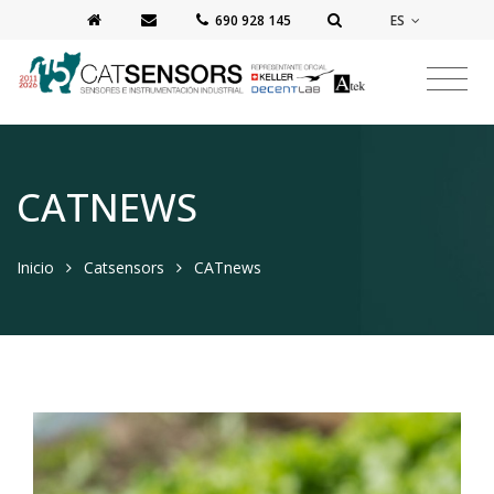
ES
‭690 928 145‬
CATNEWS
Inicio
Catsensors
CATnews