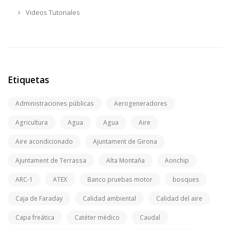
Videos Tutoriales
Etiquetas
Administraciones públicas
Aerogeneradores
Agricultura
Agua
Agua
Aire
Aire acondicionado
Ajuntament de Girona
Ajuntament de Terrassa
Alta Montaña
Aonchip
ARC-1
ATEX
Banco pruebas motor
bosques
Caja de Faraday
Calidad ambiental
Calidad del aire
Capa freática
Catéter médico
Caudal