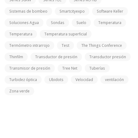
Sistemas de bombeo
Smartcityexpo
Software Keller
Soluciones Agua
Sondas
Suelo
Temperatura
Temperatura
Temperatura superficial
Termómetro intrarrojo
Test
The Things Conference
Thinfilm
Transductor de presión
Transductor presión
Transmisor de presión
Tree Net
Tuberías
Turbidez óptica
Ubidots
Velocidad
ventilación
Zona verde