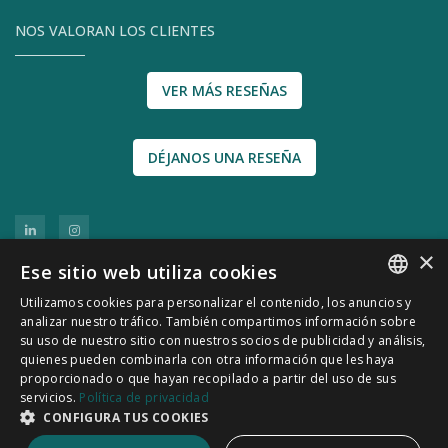
NOS VALORAN LOS CLIENTES
VER MÁS RESEÑAS
DÉJANOS UNA RESEÑA
×
Ese sitio web utiliza cookies
Utilizamos cookies para personalizar el contenido, los anuncios y
SPANISH
analizar nuestro tráfico. También compartimos información sobre
su uso de nuestro sitio con nuestros socios de publicidad y análisis,
CATALÀ
quienes pueden combinarla con otra información que les haya
© 2011-2026 CATSENSORS - Sensores e
proporcionado o que hayan recopilado a partir del uso de sus
servicios.
Política de privacidad
instrumentación industrial
CONFIGURA TUS COOKIES
Política de Privacidad
|
Política de Cookies
|
Aviso Legal