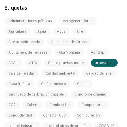
Etiquetas
Administraciones públicas
Aerogeneradores
Agricultura
Agua
Agua
Aire
Aire acondicionado
Ajuntament de Girona
Ajuntament de Terrassa
Alta Montaña
Aonchip
ARC-1
ATEX
Banco pruebas motor
bosques
Caja de Faraday
Calidad ambiental
Calidad del aire
Capa freática
Catéter médico
Caudal
certificado de calibración trazable
cilindro de oxígeno
CO2
Cohete
Combustible
Compresores
Conductividad
Conector USB
Configuración
control industrial
control picos de presión
COVID-19