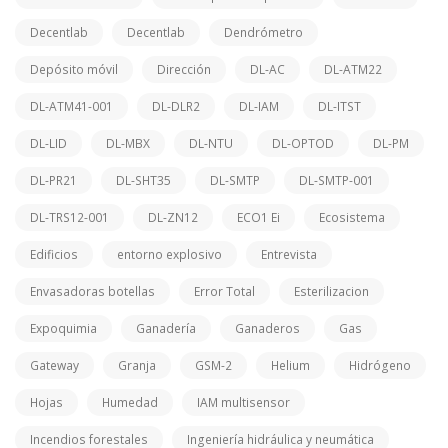
Decentlab
Decentlab
Dendrómetro
Depósito móvil
Dirección
DL-AC
DL-ATM22
DL-ATM41-001
DL-DLR2
DL-IAM
DL-ITST
DL-LID
DL-MBX
DL-NTU
DL-OPTOD
DL-PM
DL-PR21
DL-SHT35
DL-SMTP
DL-SMTP-001
DL-TRS12-001
DL-ZN12
ECO1 Ei
Ecosistema
Edificios
entorno explosivo
Entrevista
Envasadoras botellas
Error Total
Esterilizacion
Expoquimia
Ganadería
Ganaderos
Gas
Gateway
Granja
GSM-2
Helium
Hidrógeno
Hojas
Humedad
IAM multisensor
Incendios forestales
Ingeniería hidráulica y neumática