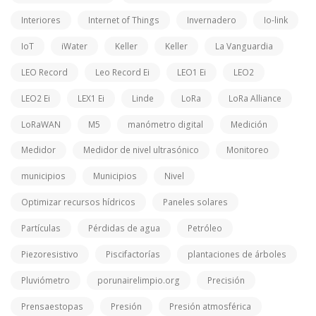
Interiores
Internet of Things
Invernadero
Io-link
IoT
iWater
Keller
Keller
La Vanguardia
LEO Record
Leo Record Ei
LEO1 Ei
LEO2
LEO2 Ei
LEX1 Ei
Linde
LoRa
LoRa Alliance
LoRaWAN
M5
manómetro digital
Medición
Medidor
Medidor de nivel ultrasónico
Monitoreo
municipios
Municipios
Nivel
Optimizar recursos hídricos
Paneles solares
Partículas
Pérdidas de agua
Petróleo
Piezoresistivo
Piscifactorías
plantaciones de árboles
Pluviómetro
porunairelimpio.org
Precisión
Prensaestopas
Presión
Presión atmosférica