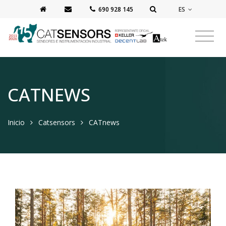
ES
‭690 928 145‬
CATNEWS
Inicio
Catsensors
CATnews