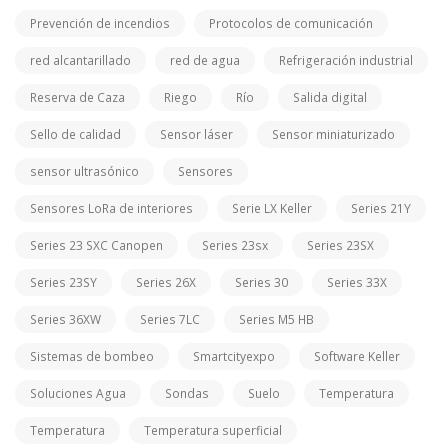
Prevención de incendios
Protocolos de comunicación
red alcantarillado
red de agua
Refrigeración industrial
Reserva de Caza
Riego
Río
Salida digital
Sello de calidad
Sensor láser
Sensor miniaturizado
sensor ultrasónico
Sensores
Sensores LoRa de interiores
Serie LX Keller
Series 21Y
Series 23 SXC Canopen
Series 23sx
Series 23SX
Series 23SY
Series 26X
Series 30
Series 33X
Series 36XW
Series 7LC
Series M5 HB
Sistemas de bombeo
Smartcityexpo
Software Keller
Soluciones Agua
Sondas
Suelo
Temperatura
Temperatura
Temperatura superficial