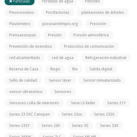
Partículas
Pérdidas de agua
Petróleo
Piezoresistivo
Piscifactorías
plantaciones de árboles
Pluviómetro
porunairelimpio.org
Precisión
Prensaestopas
Presión
Presión atmosférica
Prevención de incendios
Protocolos de comunicación
red alcantarillado
red de agua
Refrigeración industrial
Reserva de Caza
Riego
Río
Salida digital
Sello de calidad
Sensor láser
Sensor miniaturizado
sensor ultrasónico
Sensores
Sensores LoRa de interiores
Serie LX Keller
Series 21Y
Series 23 SXC Canopen
Series 23sx
Series 23SX
Series 23SY
Series 26X
Series 30
Series 33X
Series 36XW
Series 7LC
Series M5 HB