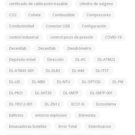
certificado de calibración trazable
cilindro de oxígeno
CO2
Cohete
Combustible
Compresores
Conductividad
Conector USB
Configuración
control industrial
control picos de presión
COVID-19
Decentlab
Decentlab
Dendrómetro
Depósito móvil
Dirección
DL-AC
DL-ATM22
DL-ATM41-001
DL-DLR2
DL-IAM
DL-ITST
DL-LID
DL-MBX
DL-NTU
DL-OPTOD
DL-PM
DL-PR21
DL-SHT35
DL-SMTP
DL-SMTP-001
DL-TRS12-001
DL-ZN12
ECO1 Ei
Ecosistema
Edificios
entorno explosivo
Entrevista
Envasadoras botellas
Error Total
Esterilizacion