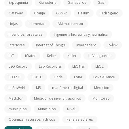
Expoquimia
Ganadería
Ganaderos
Gas
Gateway
Granja
GSM-2
Helium
Hidrógeno
Hojas
Humedad
IAM multisensor
Incendios forestales
Ingeniería hidráulica y neumática
Interiores
Internet of Things
Invernadero
Io-link
IoT
iWater
Keller
Keller
La Vanguardia
LEO Record
Leo Record Ei
LEO1 Ei
LEO2
LEO2 Ei
LEX1 Ei
Linde
LoRa
LoRa Alliance
LoRaWAN
M5
manómetro digital
Medición
Medidor
Medidor de nivel ultrasónico
Monitoreo
municipios
Municipios
Nivel
Optimizar recursos hídricos
Paneles solares