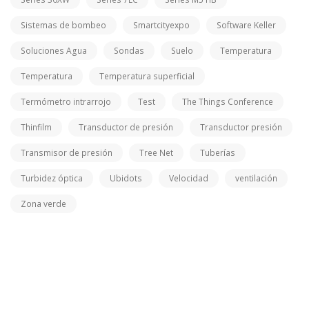
Sistemas de bombeo
Smartcityexpo
Software Keller
Soluciones Agua
Sondas
Suelo
Temperatura
Temperatura
Temperatura superficial
Termómetro intrarrojo
Test
The Things Conference
Thinfilm
Transductor de presión
Transductor presión
Transmisor de presión
Tree Net
Tuberías
Turbidez óptica
Ubidots
Velocidad
ventilación
Zona verde