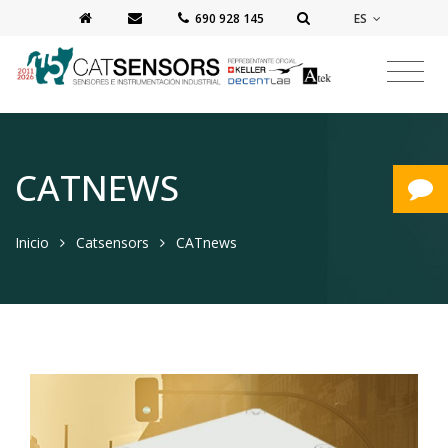
ES
‭690 928 145‬
CATNEWS
Inicio
Catsensors
CATnews