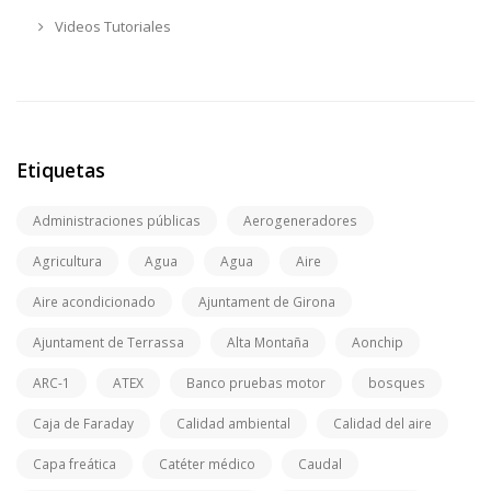
Videos Tutoriales
Etiquetas
Administraciones públicas
Aerogeneradores
Agricultura
Agua
Agua
Aire
Aire acondicionado
Ajuntament de Girona
Ajuntament de Terrassa
Alta Montaña
Aonchip
ARC-1
ATEX
Banco pruebas motor
bosques
Caja de Faraday
Calidad ambiental
Calidad del aire
Capa freática
Catéter médico
Caudal