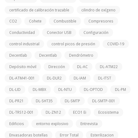
certificado de calibración trazable
cilindro de oxígeno
CO2
Cohete
Combustible
Compresores
Conductividad
Conector USB
Configuración
control industrial
control picos de presión
COVID-19
Decentlab
Decentlab
Dendrómetro
Depósito móvil
Dirección
DL-AC
DL-ATM22
DL-ATM41-001
DL-DLR2
DL-IAM
DL-ITST
DL-LID
DL-MBX
DL-NTU
DL-OPTOD
DL-PM
DL-PR21
DL-SHT35
DL-SMTP
DL-SMTP-001
DL-TRS12-001
DL-ZN12
ECO1 Ei
Ecosistema
Edificios
entorno explosivo
Entrevista
Envasadoras botellas
Error Total
Esterilizacion