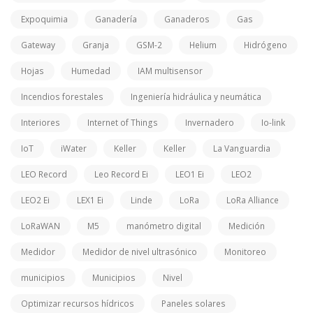
Expoquimia
Ganadería
Ganaderos
Gas
Gateway
Granja
GSM-2
Helium
Hidrógeno
Hojas
Humedad
IAM multisensor
Incendios forestales
Ingeniería hidráulica y neumática
Interiores
Internet of Things
Invernadero
Io-link
IoT
iWater
Keller
Keller
La Vanguardia
LEO Record
Leo Record Ei
LEO1 Ei
LEO2
LEO2 Ei
LEX1 Ei
Linde
LoRa
LoRa Alliance
LoRaWAN
M5
manómetro digital
Medición
Medidor
Medidor de nivel ultrasónico
Monitoreo
municipios
Municipios
Nivel
Optimizar recursos hídricos
Paneles solares