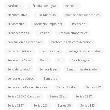
Partículas
Pérdidas de agua
Petróleo
Piezoresistivo
Piscifactorías
plantaciones de árboles
Pluviómetro
porunairelimpio.org
Precisión
Prensaestopas
Presión
Presión atmosférica
Prevención de incendios
Protocolos de comunicación
red alcantarillado
red de agua
Refrigeración industrial
Reserva de Caza
Riego
Río
Salida digital
Sello de calidad
Sensor láser
Sensor miniaturizado
sensor ultrasónico
Sensores
Sensores LoRa de interiores
Serie LX Keller
Series 21Y
Series 23 SXC Canopen
Series 23sx
Series 23SX
Series 23SY
Series 26X
Series 30
Series 33X