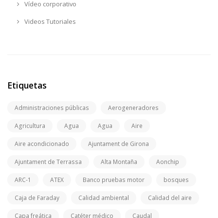
Vídeo corporativo
Videos Tutoriales
Etiquetas
Administraciones públicas
Aerogeneradores
Agricultura
Agua
Agua
Aire
Aire acondicionado
Ajuntament de Girona
Ajuntament de Terrassa
Alta Montaña
Aonchip
ARC-1
ATEX
Banco pruebas motor
bosques
Caja de Faraday
Calidad ambiental
Calidad del aire
Capa freática
Catéter médico
Caudal