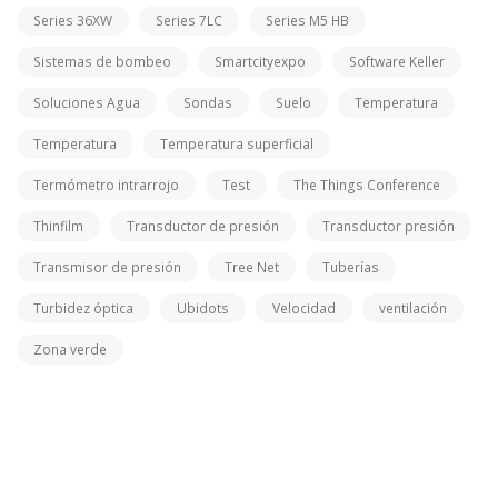
Series 36XW
Series 7LC
Series M5 HB
Sistemas de bombeo
Smartcityexpo
Software Keller
Soluciones Agua
Sondas
Suelo
Temperatura
Temperatura
Temperatura superficial
Termómetro intrarrojo
Test
The Things Conference
Thinfilm
Transductor de presión
Transductor presión
Transmisor de presión
Tree Net
Tuberías
Turbidez óptica
Ubidots
Velocidad
ventilación
Zona verde