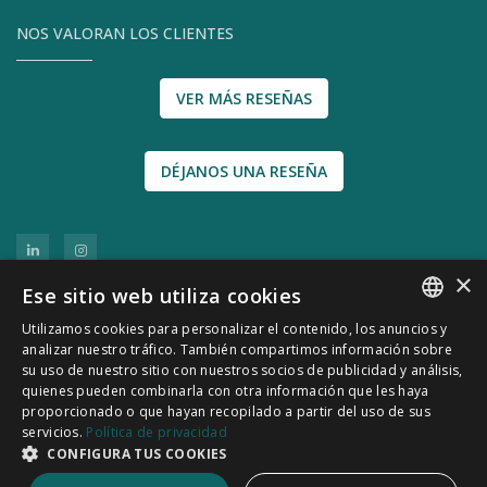
NOS VALORAN LOS CLIENTES
VER MÁS RESEÑAS
DÉJANOS UNA RESEÑA
×
Ese sitio web utiliza cookies
Utilizamos cookies para personalizar el contenido, los anuncios y
SPANISH
analizar nuestro tráfico. También compartimos información sobre
su uso de nuestro sitio con nuestros socios de publicidad y análisis,
CATALÀ
quienes pueden combinarla con otra información que les haya
© 2011-2026 CATSENSORS - Sensores e
proporcionado o que hayan recopilado a partir del uso de sus
servicios.
Política de privacidad
instrumentación industrial
CONFIGURA TUS COOKIES
Política de Privacidad
|
Política de Cookies
|
Aviso Legal