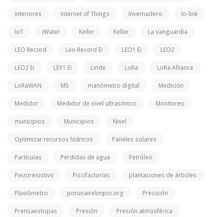
Interiores
Internet of Things
Invernadero
Io-link
IoT
iWater
Keller
Keller
La Vanguardia
LEO Record
Leo Record Ei
LEO1 Ei
LEO2
LEO2 Ei
LEX1 Ei
Linde
LoRa
LoRa Alliance
LoRaWAN
M5
manómetro digital
Medición
Medidor
Medidor de nivel ultrasónico
Monitoreo
municipios
Municipios
Nivel
Optimizar recursos hídricos
Paneles solares
Partículas
Pérdidas de agua
Petróleo
Piezoresistivo
Piscifactorías
plantaciones de árboles
Pluviómetro
porunairelimpio.org
Precisión
Prensaestopas
Presión
Presión atmosférica