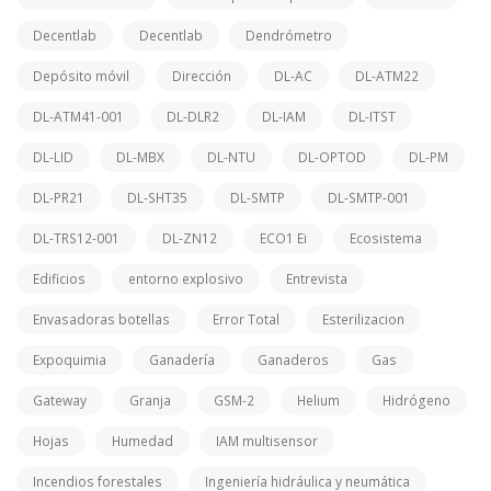
Decentlab
Decentlab
Dendrómetro
Depósito móvil
Dirección
DL-AC
DL-ATM22
DL-ATM41-001
DL-DLR2
DL-IAM
DL-ITST
DL-LID
DL-MBX
DL-NTU
DL-OPTOD
DL-PM
DL-PR21
DL-SHT35
DL-SMTP
DL-SMTP-001
DL-TRS12-001
DL-ZN12
ECO1 Ei
Ecosistema
Edificios
entorno explosivo
Entrevista
Envasadoras botellas
Error Total
Esterilizacion
Expoquimia
Ganadería
Ganaderos
Gas
Gateway
Granja
GSM-2
Helium
Hidrógeno
Hojas
Humedad
IAM multisensor
Incendios forestales
Ingeniería hidráulica y neumática