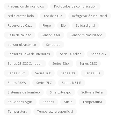
Prevención de incendios
Protocolos de comunicación
red alcantarillado
red de agua
Refrigeración industrial
Reserva de Caza
Riego
Río
Salida digital
Sello de calidad
Sensor láser
Sensor miniaturizado
sensor ultrasónico
Sensores
Sensores LoRa de interiores
Serie LX Keller
Series 21Y
Series 23 SXC Canopen
Series 23sx
Series 23SX
Series 23SY
Series 26X
Series 30
Series 33X
Series 36XW
Series 7LC
Series M5 HB
Sistemas de bombeo
Smartcityexpo
Software Keller
Soluciones Agua
Sondas
Suelo
Temperatura
Temperatura
Temperatura superficial