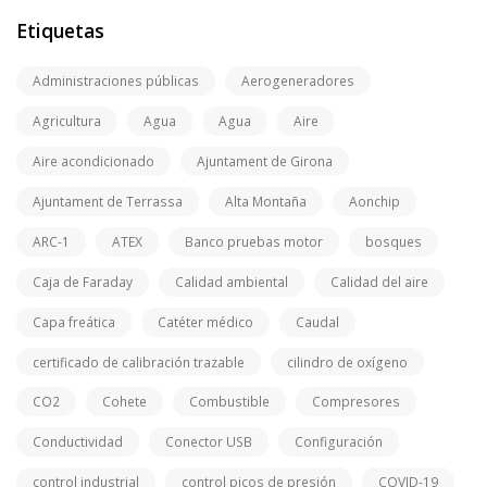
Etiquetas
Administraciones públicas
Aerogeneradores
Agricultura
Agua
Agua
Aire
Aire acondicionado
Ajuntament de Girona
Ajuntament de Terrassa
Alta Montaña
Aonchip
ARC-1
ATEX
Banco pruebas motor
bosques
Caja de Faraday
Calidad ambiental
Calidad del aire
Capa freática
Catéter médico
Caudal
certificado de calibración trazable
cilindro de oxígeno
CO2
Cohete
Combustible
Compresores
Conductividad
Conector USB
Configuración
control industrial
control picos de presión
COVID-19