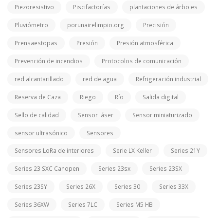
Piezoresistivo
Piscifactorías
plantaciones de árboles
Pluviómetro
porunairelimpio.org
Precisión
Prensaestopas
Presión
Presión atmosférica
Prevención de incendios
Protocolos de comunicación
red alcantarillado
red de agua
Refrigeración industrial
Reserva de Caza
Riego
Río
Salida digital
Sello de calidad
Sensor láser
Sensor miniaturizado
sensor ultrasónico
Sensores
Sensores LoRa de interiores
Serie LX Keller
Series 21Y
Series 23 SXC Canopen
Series 23sx
Series 23SX
Series 23SY
Series 26X
Series 30
Series 33X
Series 36XW
Series 7LC
Series M5 HB