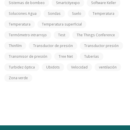
Sistemas de bombeo
Smartcityexpo
Software Keller
Soluciones Agua
Sondas
Suelo
Temperatura
Temperatura
Temperatura superficial
Termómetro intrarrojo
Test
The Things Conference
Thinfilm
Transductor de presión
Transductor presión
Transmisor de presión
Tree Net
Tuberías
Turbidez óptica
Ubidots
Velocidad
ventilación
Zona verde