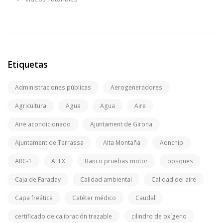
Etiquetas
Administraciones públicas
Aerogeneradores
Agricultura
Agua
Agua
Aire
Aire acondicionado
Ajuntament de Girona
Ajuntament de Terrassa
Alta Montaña
Aonchip
ARC-1
ATEX
Banco pruebas motor
bosques
Caja de Faraday
Calidad ambiental
Calidad del aire
Capa freática
Catéter médico
Caudal
certificado de calibración trazable
cilindro de oxígeno