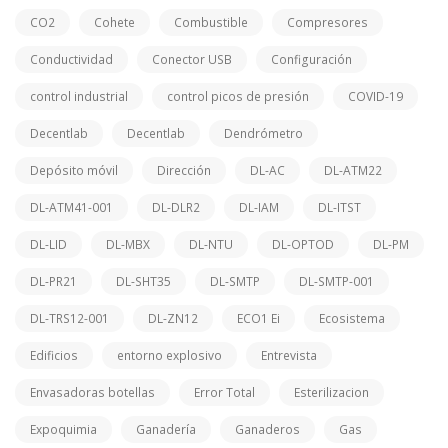
CO2
Cohete
Combustible
Compresores
Conductividad
Conector USB
Configuración
control industrial
control picos de presión
COVID-19
Decentlab
Decentlab
Dendrómetro
Depósito móvil
Dirección
DL-AC
DL-ATM22
DL-ATM41-001
DL-DLR2
DL-IAM
DL-ITST
DL-LID
DL-MBX
DL-NTU
DL-OPTOD
DL-PM
DL-PR21
DL-SHT35
DL-SMTP
DL-SMTP-001
DL-TRS12-001
DL-ZN12
ECO1 Ei
Ecosistema
Edificios
entorno explosivo
Entrevista
Envasadoras botellas
Error Total
Esterilizacion
Expoquimia
Ganadería
Ganaderos
Gas