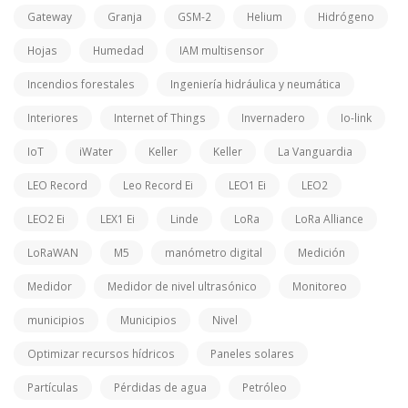
Gateway
Granja
GSM-2
Helium
Hidrógeno
Hojas
Humedad
IAM multisensor
Incendios forestales
Ingeniería hidráulica y neumática
Interiores
Internet of Things
Invernadero
Io-link
IoT
iWater
Keller
Keller
La Vanguardia
LEO Record
Leo Record Ei
LEO1 Ei
LEO2
LEO2 Ei
LEX1 Ei
Linde
LoRa
LoRa Alliance
LoRaWAN
M5
manómetro digital
Medición
Medidor
Medidor de nivel ultrasónico
Monitoreo
municipios
Municipios
Nivel
Optimizar recursos hídricos
Paneles solares
Partículas
Pérdidas de agua
Petróleo