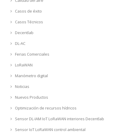
Calidad del aire
Casos de éxito
Casos Técnicos
Decentlab
DL-AC
Ferias Comerciales
LoRaWAN
Manómetro digital
Noticias
Nuevos Productos
Optimización de recursos hídricos
Sensor DL-IAM IoT LoRaWAN interiores Decentlab
Sensor IoT LoRaWAN control ambiental