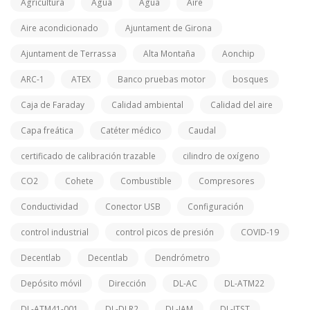
Agricultura
Agua
Agua
Aire
Aire acondicionado
Ajuntament de Girona
Ajuntament de Terrassa
Alta Montaña
Aonchip
ARC-1
ATEX
Banco pruebas motor
bosques
Caja de Faraday
Calidad ambiental
Calidad del aire
Capa freática
Catéter médico
Caudal
certificado de calibración trazable
cilindro de oxígeno
CO2
Cohete
Combustible
Compresores
Conductividad
Conector USB
Configuración
control industrial
control picos de presión
COVID-19
Decentlab
Decentlab
Dendrómetro
Depósito móvil
Dirección
DL-AC
DL-ATM22
DL-ATM41-001
DL-DLR2
DL-IAM
DL-ITST