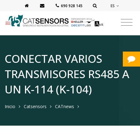
ES
‭690 928 145‬
CONECTAR VARIOS
TRANSMISORES RS485 A
UN K-114 (K-104)
Inicio
Catsensors
CATnews