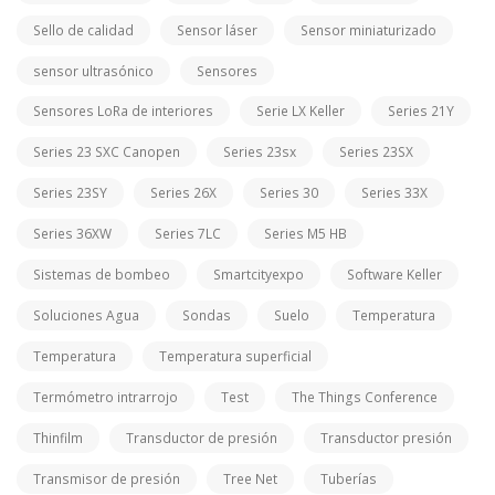
Sello de calidad
Sensor láser
Sensor miniaturizado
sensor ultrasónico
Sensores
Sensores LoRa de interiores
Serie LX Keller
Series 21Y
Series 23 SXC Canopen
Series 23sx
Series 23SX
Series 23SY
Series 26X
Series 30
Series 33X
Series 36XW
Series 7LC
Series M5 HB
Sistemas de bombeo
Smartcityexpo
Software Keller
Soluciones Agua
Sondas
Suelo
Temperatura
Temperatura
Temperatura superficial
Termómetro intrarrojo
Test
The Things Conference
Thinfilm
Transductor de presión
Transductor presión
Transmisor de presión
Tree Net
Tuberías