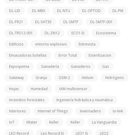
DL-LID
DL-MBX
DL-NTU
DL-OPTOD
DL-PM
DL-PR21
DL-SHT35
DL-SMTP
DL-SMTP-001
DL-TRS12-001
DL-ZN12
ECO1 Ei
Ecosistema
Edificios
entorno explosivo
Entrevista
Envasadoras botellas
Error Total
Esterilizacion
Expoquimia
Ganadería
Ganaderos
Gas
Gateway
Granja
GSM-2
Helium
Hidrógeno
Hojas
Humedad
IAM multisensor
Incendios forestales
Ingeniería hidráulica y neumática
Interiores
Internet of Things
Invernadero
Io-link
IoT
iWater
Keller
Keller
La Vanguardia
LEO Record
Leo Record Ei
LEO1 Ei
LEO2