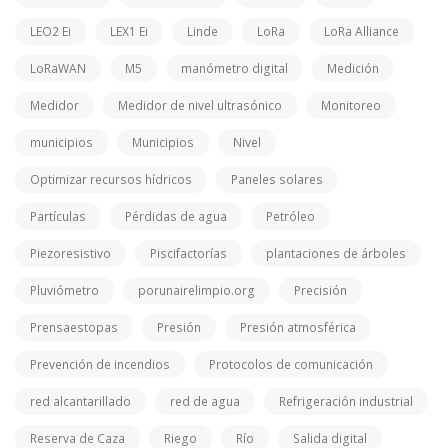
LEO2 Ei
LEX1 Ei
Linde
LoRa
LoRa Alliance
LoRaWAN
M5
manómetro digital
Medición
Medidor
Medidor de nivel ultrasónico
Monitoreo
municipios
Municipios
Nivel
Optimizar recursos hídricos
Paneles solares
Partículas
Pérdidas de agua
Petróleo
Piezoresistivo
Piscifactorías
plantaciones de árboles
Pluviómetro
porunairelimpio.org
Precisión
Prensaestopas
Presión
Presión atmosférica
Prevención de incendios
Protocolos de comunicación
red alcantarillado
red de agua
Refrigeración industrial
Reserva de Caza
Riego
Río
Salida digital