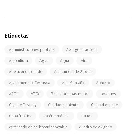
Etiquetas
Administraciones públicas
Aerogeneradores
Agricultura
Agua
Agua
Aire
Aire acondicionado
Ajuntament de Girona
Ajuntament de Terrassa
Alta Montaña
Aonchip
ARC-1
ATEX
Banco pruebas motor
bosques
Caja de Faraday
Calidad ambiental
Calidad del aire
Capa freática
Catéter médico
Caudal
certificado de calibración trazable
cilindro de oxígeno