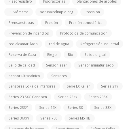
Piezoresistivo
Piscifactorías
plantaciones de árboles
Pluviómetro
porunairelimpio.org
Precisión
Prensaestopas
Presión
Presión atmosférica
Prevención de incendios
Protocolos de comunicación
red alcantarillado
red de agua
Refrigeración industrial
Reserva de Caza
Riego
Río
Salida digital
Sello de calidad
Sensor láser
Sensor miniaturizado
sensor ultrasónico
Sensores
Sensores LoRa de interiores
Serie LX Keller
Series 21Y
Series 23 SXC Canopen
Series 23sx
Series 23SX
Series 23SY
Series 26X
Series 30
Series 33X
Series 36XW
Series 7LC
Series M5 HB
Sistemas de bombeo
Smartcityexpo
Software Keller