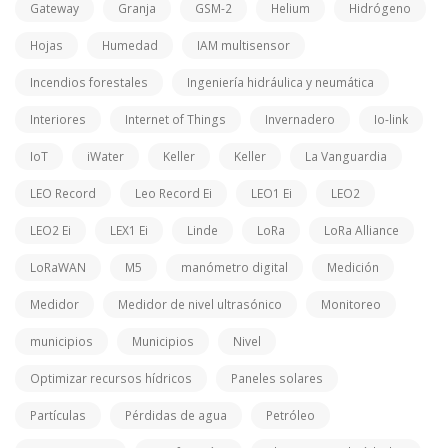
Gateway
Granja
GSM-2
Helium
Hidrógeno
Hojas
Humedad
IAM multisensor
Incendios forestales
Ingeniería hidráulica y neumática
Interiores
Internet of Things
Invernadero
Io-link
IoT
iWater
Keller
Keller
La Vanguardia
LEO Record
Leo Record Ei
LEO1 Ei
LEO2
LEO2 Ei
LEX1 Ei
Linde
LoRa
LoRa Alliance
LoRaWAN
M5
manómetro digital
Medición
Medidor
Medidor de nivel ultrasónico
Monitoreo
municipios
Municipios
Nivel
Optimizar recursos hídricos
Paneles solares
Partículas
Pérdidas de agua
Petróleo