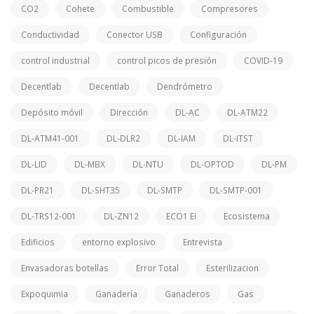
CO2
Cohete
Combustible
Compresores
Conductividad
Conector USB
Configuración
control industrial
control picos de presión
COVID-19
Decentlab
Decentlab
Dendrómetro
Depósito móvil
Dirección
DL-AC
DL-ATM22
DL-ATM41-001
DL-DLR2
DL-IAM
DL-ITST
DL-LID
DL-MBX
DL-NTU
DL-OPTOD
DL-PM
DL-PR21
DL-SHT35
DL-SMTP
DL-SMTP-001
DL-TRS12-001
DL-ZN12
ECO1 Ei
Ecosistema
Edificios
entorno explosivo
Entrevista
Envasadoras botellas
Error Total
Esterilizacion
Expoquimia
Ganadería
Ganaderos
Gas