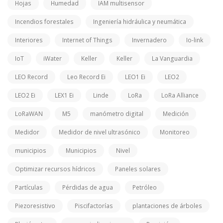
Hojas
Humedad
IAM multisensor
Incendios forestales
Ingeniería hidráulica y neumática
Interiores
Internet of Things
Invernadero
Io-link
IoT
iWater
Keller
Keller
La Vanguardia
LEO Record
Leo Record Ei
LEO1 Ei
LEO2
LEO2 Ei
LEX1 Ei
Linde
LoRa
LoRa Alliance
LoRaWAN
M5
manómetro digital
Medición
Medidor
Medidor de nivel ultrasónico
Monitoreo
municipios
Municipios
Nivel
Optimizar recursos hídricos
Paneles solares
Partículas
Pérdidas de agua
Petróleo
Piezoresistivo
Piscifactorías
plantaciones de árboles