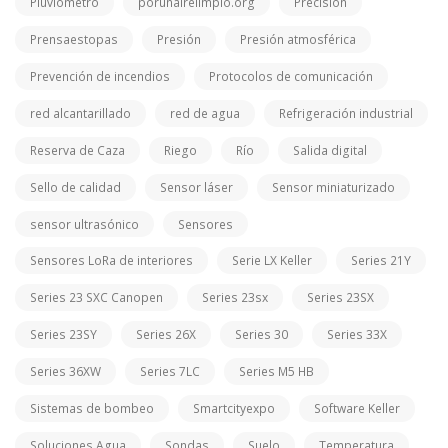
Pluviómetro
porunairelimpio.org
Precisión
Prensaestopas
Presión
Presión atmosférica
Prevención de incendios
Protocolos de comunicación
red alcantarillado
red de agua
Refrigeración industrial
Reserva de Caza
Riego
Río
Salida digital
Sello de calidad
Sensor láser
Sensor miniaturizado
sensor ultrasónico
Sensores
Sensores LoRa de interiores
Serie LX Keller
Series 21Y
Series 23 SXC Canopen
Series 23sx
Series 23SX
Series 23SY
Series 26X
Series 30
Series 33X
Series 36XW
Series 7LC
Series M5 HB
Sistemas de bombeo
Smartcityexpo
Software Keller
Soluciones Agua
Sondas
Suelo
Temperatura