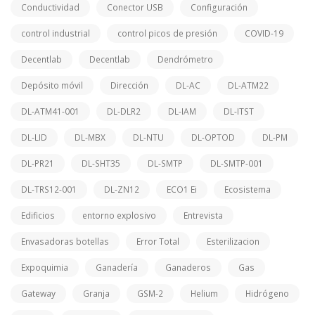
Conductividad
Conector USB
Configuración
control industrial
control picos de presión
COVID-19
Decentlab
Decentlab
Dendrómetro
Depósito móvil
Dirección
DL-AC
DL-ATM22
DL-ATM41-001
DL-DLR2
DL-IAM
DL-ITST
DL-LID
DL-MBX
DL-NTU
DL-OPTOD
DL-PM
DL-PR21
DL-SHT35
DL-SMTP
DL-SMTP-001
DL-TRS12-001
DL-ZN12
ECO1 Ei
Ecosistema
Edificios
entorno explosivo
Entrevista
Envasadoras botellas
Error Total
Esterilizacion
Expoquimia
Ganadería
Ganaderos
Gas
Gateway
Granja
GSM-2
Helium
Hidrógeno