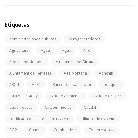
Etiquetas
Administraciones públicas
Aerogeneradores
Agricultura
Agua
Agua
Aire
Aire acondicionado
Ajuntament de Girona
Ajuntament de Terrassa
Alta Montaña
Aonchip
ARC-1
ATEX
Banco pruebas motor
bosques
Caja de Faraday
Calidad ambiental
Calidad del aire
Capa freática
Catéter médico
Caudal
certificado de calibración trazable
cilindro de oxígeno
CO2
Cohete
Combustible
Compresores