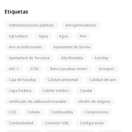
Etiquetas
Administraciones públicas
Aerogeneradores
Agricultura
Agua
Agua
Aire
Aire acondicionado
Ajuntament de Girona
Ajuntament de Terrassa
Alta Montaña
Aonchip
ARC-1
ATEX
Banco pruebas motor
bosques
Caja de Faraday
Calidad ambiental
Calidad del aire
Capa freática
Catéter médico
Caudal
certificado de calibración trazable
cilindro de oxígeno
CO2
Cohete
Combustible
Compresores
Conductividad
Conector USB
Configuración