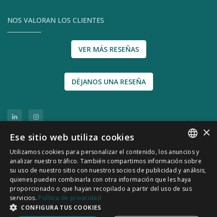
NOS VALORAN LOS CLIENTES
VER MÁS RESEÑAS
DÉJANOS UNA RESEÑA
×
Ese sitio web utiliza cookies
Utilizamos cookies para personalizar el contenido, los anuncios y
SPANISH
analizar nuestro tráfico. También compartimos información sobre
su uso de nuestro sitio con nuestros socios de publicidad y análisis,
CATALÀ
quienes pueden combinarla con otra información que les haya
© 2011-2026 CATSENSORS - Sensores e
proporcionado o que hayan recopilado a partir del uso de sus
servicios.
Política de privacidad
instrumentación industrial
CONFIGURA TUS COOKIES
Política de Privacidad
|
Política de Cookies
|
Aviso Legal