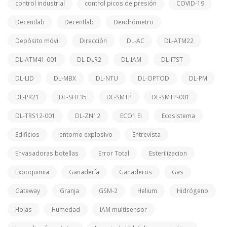
control industrial
control picos de presión
COVID-19
Decentlab
Decentlab
Dendrómetro
Depósito móvil
Dirección
DL-AC
DL-ATM22
DL-ATM41-001
DL-DLR2
DL-IAM
DL-ITST
DL-LID
DL-MBX
DL-NTU
DL-OPTOD
DL-PM
DL-PR21
DL-SHT35
DL-SMTP
DL-SMTP-001
DL-TRS12-001
DL-ZN12
ECO1 Ei
Ecosistema
Edificios
entorno explosivo
Entrevista
Envasadoras botellas
Error Total
Esterilizacion
Expoquimia
Ganadería
Ganaderos
Gas
Gateway
Granja
GSM-2
Helium
Hidrógeno
Hojas
Humedad
IAM multisensor