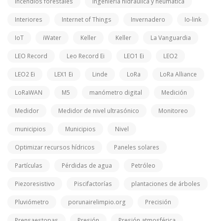
Incendios forestales
Ingeniería hidráulica y neumática
Interiores
Internet of Things
Invernadero
Io-link
IoT
iWater
Keller
Keller
La Vanguardia
LEO Record
Leo Record Ei
LEO1 Ei
LEO2
LEO2 Ei
LEX1 Ei
Linde
LoRa
LoRa Alliance
LoRaWAN
M5
manómetro digital
Medición
Medidor
Medidor de nivel ultrasónico
Monitoreo
municipios
Municipios
Nivel
Optimizar recursos hídricos
Paneles solares
Partículas
Pérdidas de agua
Petróleo
Piezoresistivo
Piscifactorías
plantaciones de árboles
Pluviómetro
porunairelimpio.org
Precisión
Prensaestopas
Presión
Presión atmosférica