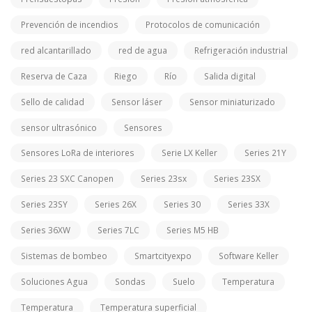
Prevención de incendios
Protocolos de comunicación
red alcantarillado
red de agua
Refrigeración industrial
Reserva de Caza
Riego
Río
Salida digital
Sello de calidad
Sensor láser
Sensor miniaturizado
sensor ultrasónico
Sensores
Sensores LoRa de interiores
Serie LX Keller
Series 21Y
Series 23 SXC Canopen
Series 23sx
Series 23SX
Series 23SY
Series 26X
Series 30
Series 33X
Series 36XW
Series 7LC
Series M5 HB
Sistemas de bombeo
Smartcityexpo
Software Keller
Soluciones Agua
Sondas
Suelo
Temperatura
Temperatura
Temperatura superficial