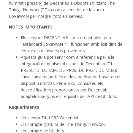
humitat i pressió) de Decentlab a Ubidots utilitzant The
Things Network (TTN) com a servidor de la xarxa
LoRaWAN per integrar tots els serveis.
NOTES IMPORTANTS
Els sensors DECENTLAB són compatibles amb
l'estàndard LoRaWAN ™ i funcionen amb èxit dins de
les xarxes de diversos proveïdors.
Aquesta guia pot servir com a referència per a la
integració de qualsevol dispositiu Decentlab (DL-
PR36CTD, DL-IAM, DL-PR26, DL-PR21, DL-MBX);
l'únic canvi requerit és el descodificador, basat en el
dispositiu utilitzat. Per a això, consulteu els
descodificadors proporcionats per Decentlab i
adáptelos segons els requisits de l'API de Ubidots.
Requeriments
Un sensor DL-LP8P Decentlab
Un compte gratuïta de The Things Network.
Un compte de Ubidots