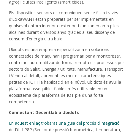
agro) i ciutats intel·ligents (smart cities).
Els dispositius sensors es comuniquen sense fils a través
d'LoRaWAN i estan preparats per ser implementats en
qualsevol entorn interior o exterior, i funcionen amb piles
alcalines durant diversos anys gràcies al seu disseny de
consum d'energia ultra baix.
Ubidots és una empresa especialitzada en solucions
connectades de maquinari i programari per a monitoritzar,
controlar i automatitzar de forma remota els processos per
sectors de Salut, Energia / Utilitats, Manufactura, Transport
i Venda al detall, aprenent les moltes característiques
petites de IOT i la habilitació en el núvol. Ubidots és avui la
plataforma assequible, fiable i més utilitzable en un
ecosistema de plataforma de IOT ple d'una forta
competència.
Connectant Decentlab a Ubidots
En aquest enllaç trobaràs una guia del procés d'integració
de DL-LP8P (Sensor de pressió baromètrica, temperatura,