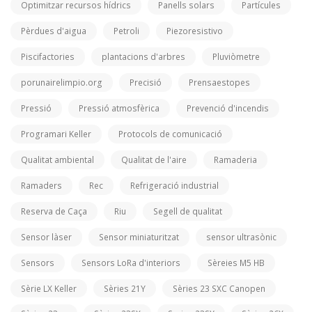
Optimitzar recursos hídrics
Panells solars
Partícules
Pèrdues d'aigua
Petroli
Piezoresistivo
Piscifactories
plantacions d'arbres
Pluviòmetre
porunairelimpio.org
Precisió
Prensaestopes
Pressió
Pressió atmosfèrica
Prevenció d'incendis
Programari Keller
Protocols de comunicació
Qualitat ambiental
Qualitat de l'aire
Ramaderia
Ramaders
Rec
Refrigeració industrial
Reserva de Caça
Riu
Segell de qualitat
Sensor làser
Sensor miniaturitzat
sensor ultrasònic
Sensors
Sensors LoRa d'interiors
Sèreies M5 HB
Sèrie LX Keller
Sèries 21Y
Sèries 23 SXC Canopen