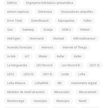
Edificis
Enginyeria hidràulica i pneumàtica
entorn explosiu
Entrevista
Envasadores ampolles
Error Total
Esterilització
Expoquimia
Fulles
Gas
Gateway
Granja
GSM-2
Helium
Hidrògen
Hivernacle
Humitat
IAM multisensor
Incendis forestals
Interiors
Internet of Things
Io-link
IoT
iWater
Keller
Keller
La Vanguardia
LEO Record
Leo Record Ei
LEO1 Ei
LEO2
LEO2 Ei
LEX1 Ei
Linde
LoRa
LoRa Alliance
LoRaWAN
M5
manòmetre digital
Medidor de nivell utrasònic
Mesurador
Mesurament
Monitoratge
municipis
Municipis
Nivell