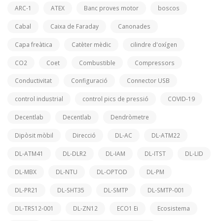
ARC-1
ATEX
Banc proves motor
boscos
Cabal
Caixa de Faraday
Canonades
Capa freàtica
Catèter mèdic
cilindre d'oxígen
CO2
Coet
Combustible
Compressors
Conductivitat
Configuració
Connector USB
control industrial
control pics de pressió
COVID-19
Decentlab
Decentlab
Dendròmetre
Dipòsit mòbil
Direcció
DL-AC
DL-ATM22
DL-ATM41
DL-DLR2
DL-IAM
DL-ITST
DL-LID
DL-MBX
DL-NTU
DL-OPTOD
DL-PM
DL-PR21
DL-SHT35
DL-SMTP
DL-SMTP-001
DL-TRS12-001
DL-ZN12
ECO1 Ei
Ecosistema