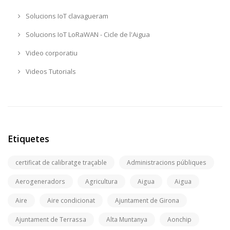
Solucions IoT clavagueram
Solucions IoT LoRaWAN - Cicle de l'Aigua
Video corporatiu
Videos Tutorials
Etiquetes
certificat de calibratge traçable
Administracions públiques
Aerogeneradors
Agricultura
Aigua
Aigua
Aire
Aire condicionat
Ajuntament de Girona
Ajuntament de Terrassa
Alta Muntanya
Aonchip