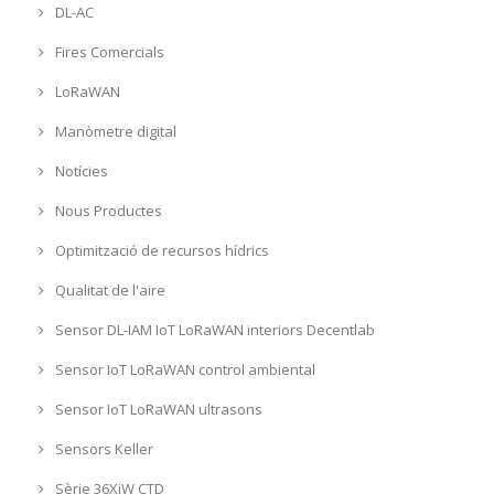
DL-AC
Fires Comercials
LoRaWAN
Manòmetre digital
Notícies
Nous Productes
Optimització de recursos hídrics
Qualitat de l'aire
Sensor DL-IAM IoT LoRaWAN interiors Decentlab
Sensor IoT LoRaWAN control ambiental
Sensor IoT LoRaWAN ultrasons
Sensors Keller
Sèrie 36XiW CTD