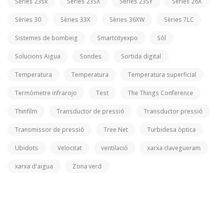
Sèries 23sx
Sèries 23SX
Series 23SY
Sèries 26X
Sèries 30
Sèries 33X
Sèries 36XW
Sèries 7LC
Sistemes de bombeig
Smartcityexpo
Sòl
Solucions Aigua
Sondes
Sortida digital
Temperatura
Temperatura
Temperatura superficial
Termòmetre infrarojo
Test
The Things Conference
Thinfilm
Transductor de pressió
Transductor pressió
Transmissor de pressió
Tree Net
Turbidesa òptica
Ubidots
Velocitat
ventilació
xarxa clavegueram
xarxa d'aigua
Zona verd