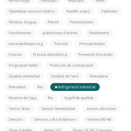
Monitoratge
municipis
Municipis
Nivell
Optimitzar recursos hídrics
Panells solars
Partícules
Pèrdues d'aigua
Petroli
Piezoresistivo
Piscifactories
plantacions d'arbres
Pluviòmetre
porunairelimpio.org
Precisió
Prensaestopes
Pressió
Pressió atmosfèrica
Prevenció d'incendis
Programari Keller
Protocols de comunicació
Qualitat ambiental
Qualitat de l'aire
Ramaderia
Ramaders
Rec
Refrigeració industrial
Reserva de Caça
Riu
Segell de qualitat
Sensor làser
Sensor miniaturitzat
sensor ultrasònic
Sensors
Sensors LoRa d'interiors
Sèreies M5 HB
Sèrie LX Keller
Sèries 21Y
Sèries 23 SXC Canopen