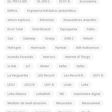
DL-TRS12-001
DL-ZN12
ECO1 Ei
Ecosistema
Edificis
Enginyeria hidràulica i pneumàtica
entorn explosiu
Entrevista
Envasadores ampolles
Error Total
Esterilització
Expoquimia
Fulles
Gas
Gateway
Granja
GSM-2
Helium
Hidrògen
Hivernacle
Humitat
IAM multisensor
Incendis forestals
Interiors
Internet of Things
Io-link
IoT
iWater
Keller
Keller
La Vanguardia
LEO Record
Leo Record Ei
LEO1 Ei
LEO2
LEO2 Ei
LEX1 Ei
Linde
LoRa
LoRa Alliance
LoRaWAN
M5
manòmetre digital
Medidor de nivell utrasònic
Mesurador
Mesurament