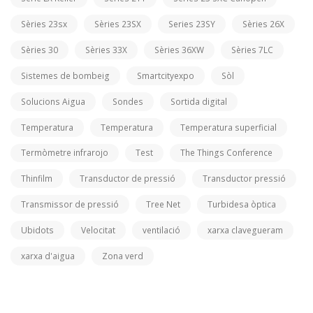
Sèries 23sx
Sèries 23SX
Series 23SY
Sèries 26X
Sèries 30
Sèries 33X
Sèries 36XW
Sèries 7LC
Sistemes de bombeig
Smartcityexpo
Sòl
Solucions Aigua
Sondes
Sortida digital
Temperatura
Temperatura
Temperatura superficial
Termòmetre infrarojo
Test
The Things Conference
Thinfilm
Transductor de pressió
Transductor pressió
Transmissor de pressió
Tree Net
Turbidesa òptica
Ubidots
Velocitat
ventilació
xarxa clavegueram
xarxa d'aigua
Zona verd