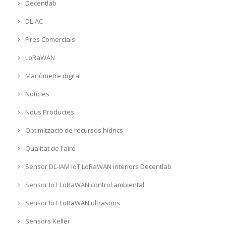
Decentlab
DL-AC
Fires Comercials
LoRaWAN
Manòmetre digital
Notícies
Nous Productes
Optimització de recursos hídrics
Qualitat de l'aire
Sensor DL-IAM IoT LoRaWAN interiors Decentlab
Sensor IoT LoRaWAN control ambiental
Sensor IoT LoRaWAN ultrasons
Sensors Keller