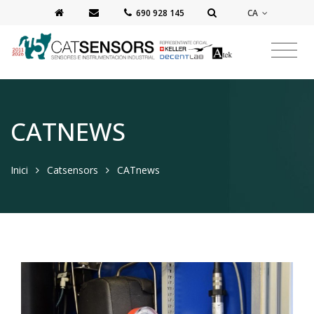
CA
‭690 928 145‬
CATNEWS
Inici
Catsensors
CATnews