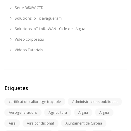
Sèrie 36XiW CTD
Solucions IoT clavagueram
Solucions IoT LoRaWAN - Cicle de l'Aigua
Video corporatiu
Videos Tutorials
Etiquetes
certificat de calibratge traçable
Administracions públiques
Aerogeneradors
Agricultura
Aigua
Aigua
Aire
Aire condicionat
Ajuntament de Girona