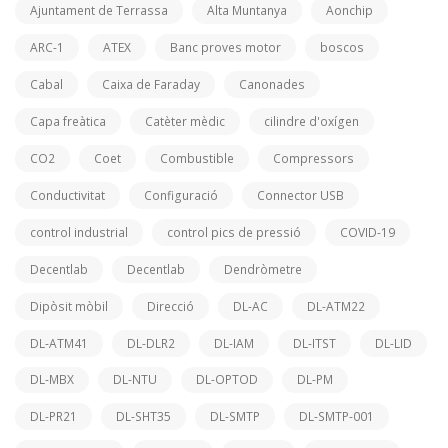
Ajuntament de Terrassa
Alta Muntanya
Aonchip
ARC-1
ATEX
Banc proves motor
boscos
Cabal
Caixa de Faraday
Canonades
Capa freàtica
Catèter mèdic
cilindre d'oxígen
CO2
Coet
Combustible
Compressors
Conductivitat
Configuració
Connector USB
control industrial
control pics de pressió
COVID-19
Decentlab
Decentlab
Dendròmetre
Dipòsit mòbil
Direcció
DL-AC
DL-ATM22
DL-ATM41
DL-DLR2
DL-IAM
DL-ITST
DL-LID
DL-MBX
DL-NTU
DL-OPTOD
DL-PM
DL-PR21
DL-SHT35
DL-SMTP
DL-SMTP-001