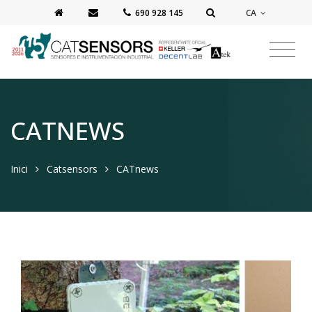
CA
‭690 928 145‬
CATNEWS
Inici
Catsensors
CATnews