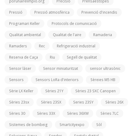
porunairelimpio.org
Precisió
Prensaestopes
Pressió
Pressió atmosfèrica
Prevenció d'incendis
Programari Keller
Protocols de comunicació
Qualitat ambiental
Qualitat de l'aire
Ramaderia
Ramaders
Rec
Refrigeració industrial
Reserva de Caça
Riu
Segell de qualitat
Sensor làser
Sensor miniaturitzat
sensor ultrasònic
Sensors
Sensors LoRa d'interiors
Sèreies M5 HB
Sèrie LX Keller
Sèries 21Y
Sèries 23 SXC Canopen
Sèries 23sx
Sèries 23SX
Series 23SY
Sèries 26X
Sèries 30
Sèries 33X
Sèries 36XW
Sèries 7LC
Sistemes de bombeig
Smartcityexpo
Sòl
Solucions Aigua
Sondes
Sortida digital