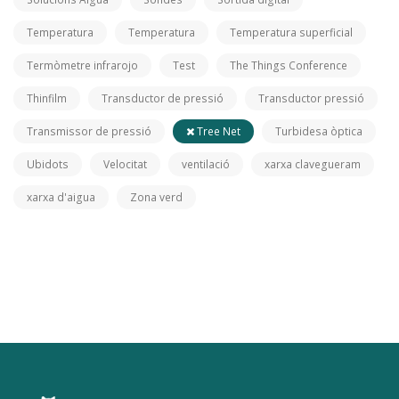
Temperatura
Temperatura
Temperatura superficial
Termòmetre infrarojo
Test
The Things Conference
Thinfilm
Transductor de pressió
Transductor pressió
Transmissor de pressió
Tree Net
Turbidesa òptica
Ubidots
Velocitat
ventilació
xarxa clavegueram
xarxa d'aigua
Zona verd