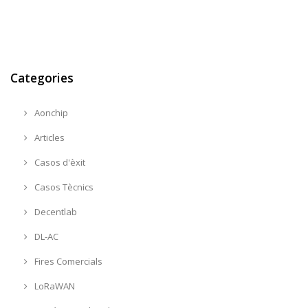
Categories
Aonchip
Articles
Casos d'èxit
Casos Tècnics
Decentlab
DL-AC
Fires Comercials
LoRaWAN