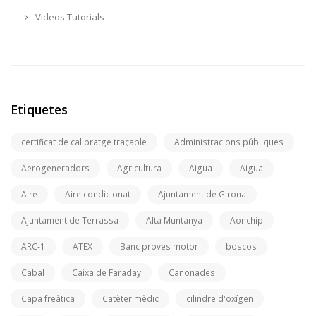
Videos Tutorials
Etiquetes
certificat de calibratge traçable
Administracions públiques
Aerogeneradors
Agricultura
Aigua
Aigua
Aire
Aire condicionat
Ajuntament de Girona
Ajuntament de Terrassa
Alta Muntanya
Aonchip
ARC-1
ATEX
Banc proves motor
boscos
Cabal
Caixa de Faraday
Canonades
Capa freàtica
Catèter mèdic
cilindre d'oxígen