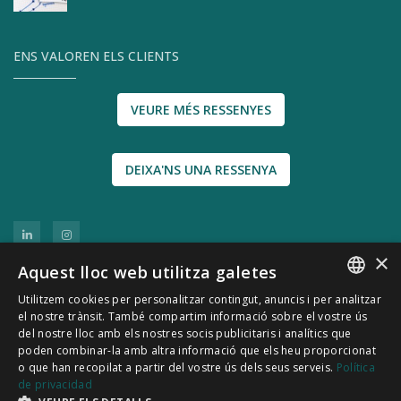
ENS VALOREN ELS CLIENTS
VEURE MÉS RESSENYES
DEIXA'NS UNA RESSENYA
×
Aquest lloc web utilitza galetes
Utilitzem cookies per personalitzar contingut, anuncis i per analitzar
SPANISH
el nostre trànsit. També compartim informació sobre el vostre ús
del nostre lloc amb els nostres socis publicitaris i analítics que
CATALÀ
poden combinar-la amb altra informació que els heu proporcionat
© 2011-2026 CATSENSORS - Sensors i instrumentació
o que han recopilat a partir del vostre ús dels seus serveis.
Política
de privacidad
industrial