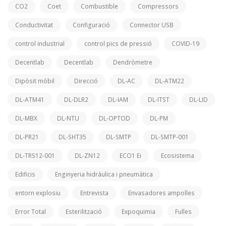
CO2
Coet
Combustible
Compressors
Conductivitat
Configuració
Connector USB
control industrial
control pics de pressió
COVID-19
Decentlab
Decentlab
Dendròmetre
Dipòsit mòbil
Direcció
DL-AC
DL-ATM22
DL-ATM41
DL-DLR2
DL-IAM
DL-ITST
DL-LID
DL-MBX
DL-NTU
DL-OPTOD
DL-PM
DL-PR21
DL-SHT35
DL-SMTP
DL-SMTP-001
DL-TRS12-001
DL-ZN12
ECO1 Ei
Ecosistema
Edificis
Enginyeria hidràulica i pneumàtica
entorn explosiu
Entrevista
Envasadores ampolles
Error Total
Esterilització
Expoquimia
Fulles