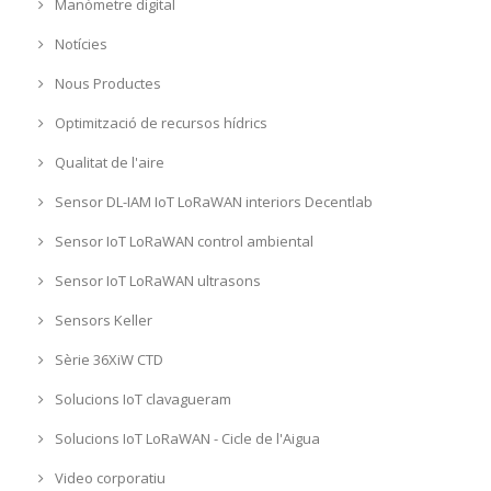
Manòmetre digital
Notícies
Nous Productes
Optimització de recursos hídrics
Qualitat de l'aire
Sensor DL-IAM IoT LoRaWAN interiors Decentlab
Sensor IoT LoRaWAN control ambiental
Sensor IoT LoRaWAN ultrasons
Sensors Keller
Sèrie 36XiW CTD
Solucions IoT clavagueram
Solucions IoT LoRaWAN - Cicle de l'Aigua
Video corporatiu