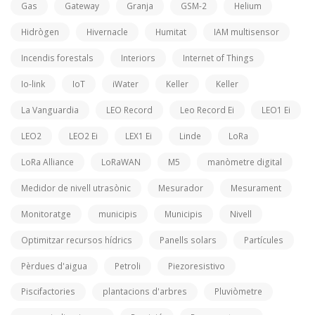
Gas
Gateway
Granja
GSM-2
Helium
Hidrògen
Hivernacle
Humitat
IAM multisensor
Incendis forestals
Interiors
Internet of Things
Io-link
IoT
iWater
Keller
Keller
La Vanguardia
LEO Record
Leo Record Ei
LEO1 Ei
LEO2
LEO2 Ei
LEX1 Ei
Linde
LoRa
LoRa Alliance
LoRaWAN
M5
manòmetre digital
Medidor de nivell utrasònic
Mesurador
Mesurament
Monitoratge
municipis
Municipis
Nivell
Optimitzar recursos hídrics
Panells solars
Partícules
Pèrdues d'aigua
Petroli
Piezoresistivo
Piscifactories
plantacions d'arbres
Pluviòmetre