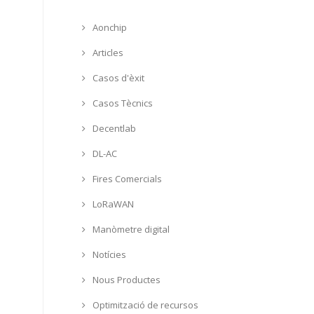
Aonchip
Articles
Casos d'èxit
Casos Tècnics
Decentlab
DL-AC
Fires Comercials
LoRaWAN
Manòmetre digital
Notícies
Nous Productes
Optimització de recursos