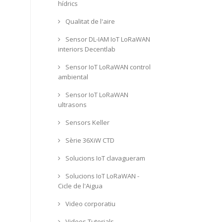
hídrics
Qualitat de l'aire
Sensor DL-IAM IoT LoRaWAN
interiors Decentlab
Sensor IoT LoRaWAN control
ambiental
Sensor IoT LoRaWAN
ultrasons
Sensors Keller
Sèrie 36XiW CTD
Solucions IoT clavagueram
Solucions IoT LoRaWAN -
Cicle de l'Aigua
Video corporatiu
Videos Tutorials