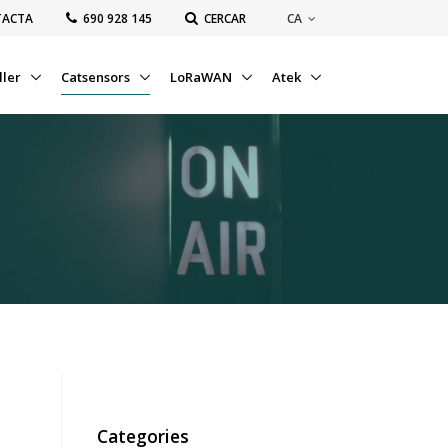
CA
TACTA
‭690 928 145‬
CERCAR
ller
Catsensors
LoRaWAN
Atek
Categories