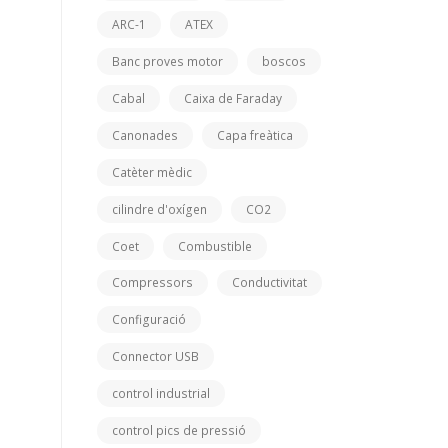
ARC-1
ATEX
Banc proves motor
boscos
Cabal
Caixa de Faraday
Canonades
Capa freàtica
Catèter mèdic
cilindre d'oxígen
CO2
Coet
Combustible
Compressors
Conductivitat
Configuració
Connector USB
control industrial
control pics de pressió