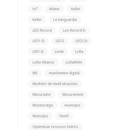
IoT
iWater
Keller
Keller
La Vanguardia
LEO Record
Leo Record Ei
LEO1 Ei
LEO2
LEO2 Ei
LEX1 Ei
Linde
LoRa
LoRa Alliance
LoRaWAN
M5
manòmetre digital
Medidor de nivell utrasònic
Mesurador
Mesurament
Monitoratge
municipis
Municipis
Nivell
Optimitzar recursos hídrics