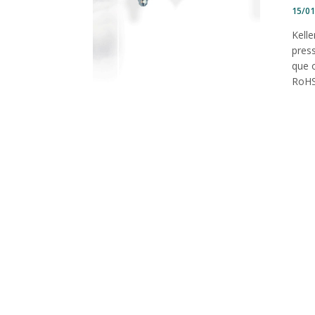
15/0
Kell
press
que 
RoHS