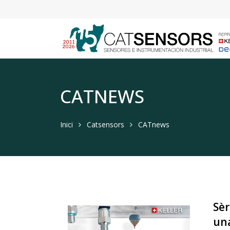
CATNEWS
Inici
Catsensors
CATnews
Sèr
una