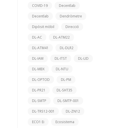
COVID-19
Decentlab
Decentlab
Dendròmetre
Dipòsit mòbil
Direcció
DL-AC
DL-ATM22
DL-ATM41
DL-DLR2
DL-IAM
DL-ITST
DL-LID
DL-MBX
DL-NTU
DL-OPTOD
DL-PM
DL-PR21
DL-SHT35
DL-SMTP
DL-SMTP-001
DL-TRS12-001
DL-ZN12
ECO1 Ei
Ecosistema