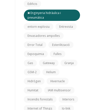
Edificis
Enginyeria hidràulica i
pneumàtica
entorn explosiu
Entrevista
Envasadores ampolles
Error Total
Esterilització
Expoquimia
Fulles
Gas
Gateway
Granja
GSM-2
Helium
Hidrògen
Hivernacle
Humitat
IAM multisensor
Incendis forestals
Interiors
Internet of Things
Io-link