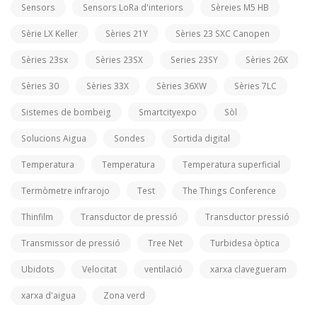
Sensors
Sensors LoRa d'interiors
Sèreies M5 HB
Sèrie LX Keller
Sèries 21Y
Sèries 23 SXC Canopen
Sèries 23sx
Sèries 23SX
Series 23SY
Sèries 26X
Sèries 30
Sèries 33X
Sèries 36XW
Sèries 7LC
Sistemes de bombeig
Smartcityexpo
Sòl
Solucions Aigua
Sondes
Sortida digital
Temperatura
Temperatura
Temperatura superficial
Termòmetre infrarojo
Test
The Things Conference
Thinfilm
Transductor de pressió
Transductor pressió
Transmissor de pressió
Tree Net
Turbidesa òptica
Ubidots
Velocitat
ventilació
xarxa clavegueram
xarxa d'aigua
Zona verd