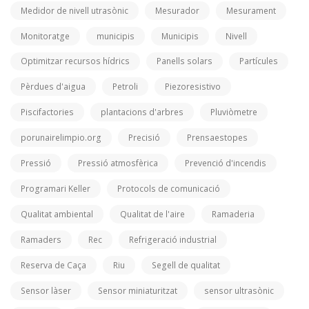
Medidor de nivell utrasònic
Mesurador
Mesurament
Monitoratge
municipis
Municipis
Nivell
Optimitzar recursos hídrics
Panells solars
Partícules
Pèrdues d'aigua
Petroli
Piezoresistivo
Piscifactories
plantacions d'arbres
Pluviòmetre
porunairelimpio.org
Precisió
Prensaestopes
Pressió
Pressió atmosfèrica
Prevenció d'incendis
Programari Keller
Protocols de comunicació
Qualitat ambiental
Qualitat de l'aire
Ramaderia
Ramaders
Rec
Refrigeració industrial
Reserva de Caça
Riu
Segell de qualitat
Sensor làser
Sensor miniaturitzat
sensor ultrasònic