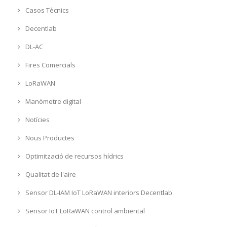
Casos Tècnics
Decentlab
DL-AC
Fires Comercials
LoRaWAN
Manòmetre digital
Notícies
Nous Productes
Optimització de recursos hídrics
Qualitat de l'aire
Sensor DL-IAM IoT LoRaWAN interiors Decentlab
Sensor IoT LoRaWAN control ambiental