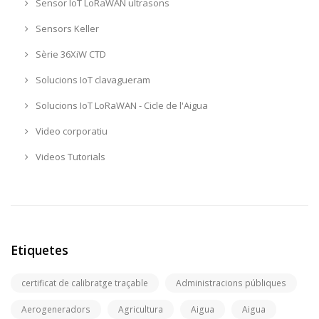
Sensor IoT LoRaWAN ultrasons
Sensors Keller
Sèrie 36XiW CTD
Solucions IoT clavagueram
Solucions IoT LoRaWAN - Cicle de l'Aigua
Video corporatiu
Videos Tutorials
Etiquetes
certificat de calibratge traçable
Administracions públiques
Aerogeneradors
Agricultura
Aigua
Aigua