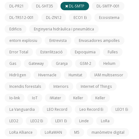
DL-PR21
DL-SHT35
DL-SMTP
DL-SMTP-001
DL-TRS12-001
DL-ZN12
ECO1 Ei
Ecosistema
Edificis
Enginyeria hidràulica i pneumàtica
entorn explosiu
Entrevista
Envasadores ampolles
Error Total
Esterilització
Expoquimia
Fulles
Gas
Gateway
Granja
GSM-2
Helium
Hidrògen
Hivernacle
Humitat
IAM multisensor
Incendis forestals
Interiors
Internet of Things
Io-link
IoT
iWater
Keller
Keller
La Vanguardia
LEO Record
Leo Record Ei
LEO1 Ei
LEO2
LEO2 Ei
LEX1 Ei
Linde
LoRa
LoRa Alliance
LoRaWAN
M5
manòmetre digital