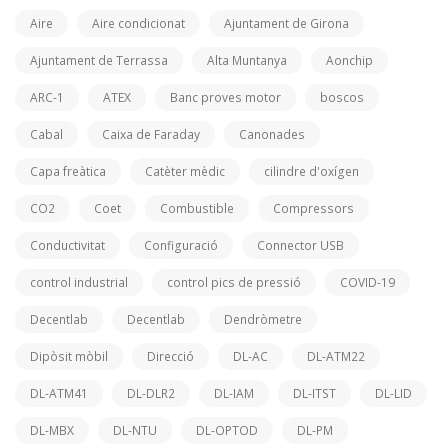
Aire
Aire condicionat
Ajuntament de Girona
Ajuntament de Terrassa
Alta Muntanya
Aonchip
ARC-1
ATEX
Banc proves motor
boscos
Cabal
Caixa de Faraday
Canonades
Capa freàtica
Catèter mèdic
cilindre d'oxígen
CO2
Coet
Combustible
Compressors
Conductivitat
Configuració
Connector USB
control industrial
control pics de pressió
COVID-19
Decentlab
Decentlab
Dendròmetre
Dipòsit mòbil
Direcció
DL-AC
DL-ATM22
DL-ATM41
DL-DLR2
DL-IAM
DL-ITST
DL-LID
DL-MBX
DL-NTU
DL-OPTOD
DL-PM