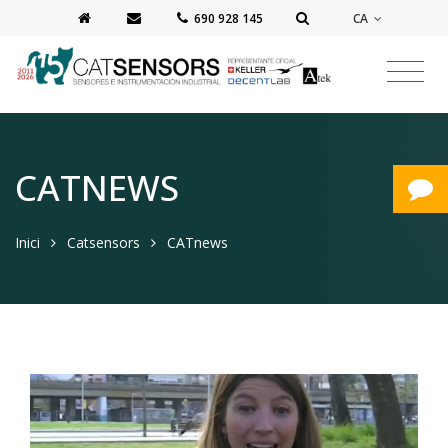
CA
‭690 928 145‬
CATNEWS
Inici
Catsensors
CATnews