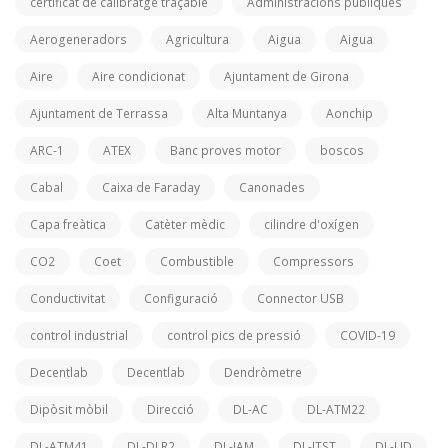
certificat de calibratge traçable
Administracions públiques
Aerogeneradors
Agricultura
Aigua
Aigua
Aire
Aire condicionat
Ajuntament de Girona
Ajuntament de Terrassa
Alta Muntanya
Aonchip
ARC-1
ATEX
Banc proves motor
boscos
Cabal
Caixa de Faraday
Canonades
Capa freàtica
Catèter mèdic
cilindre d'oxígen
CO2
Coet
Combustible
Compressors
Conductivitat
Configuració
Connector USB
control industrial
control pics de pressió
COVID-19
Decentlab
Decentlab
Dendròmetre
Dipòsit mòbil
Direcció
DL-AC
DL-ATM22
DL-ATM41
DL-DLR2
DL-IAM
DL-ITST
DL-LID