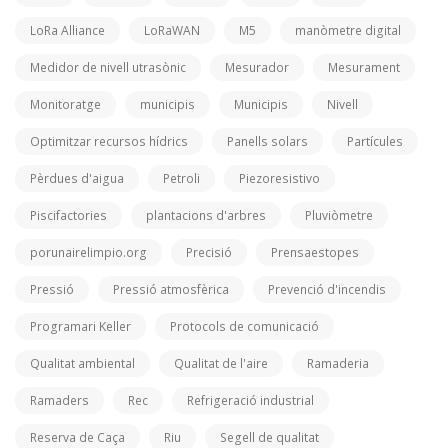
LoRa Alliance
LoRaWAN
M5
manòmetre digital
Medidor de nivell utrasònic
Mesurador
Mesurament
Monitoratge
municipis
Municipis
Nivell
Optimitzar recursos hídrics
Panells solars
Partícules
Pèrdues d'aigua
Petroli
Piezoresistivo
Piscifactories
plantacions d'arbres
Pluviòmetre
porunairelimpio.org
Precisió
Prensaestopes
Pressió
Pressió atmosfèrica
Prevenció d'incendis
Programari Keller
Protocols de comunicació
Qualitat ambiental
Qualitat de l'aire
Ramaderia
Ramaders
Rec
Refrigeració industrial
Reserva de Caça
Riu
Segell de qualitat