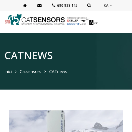
CA
‭690 928 145‬
CATNEWS
Inici
Catsensors
CATnews