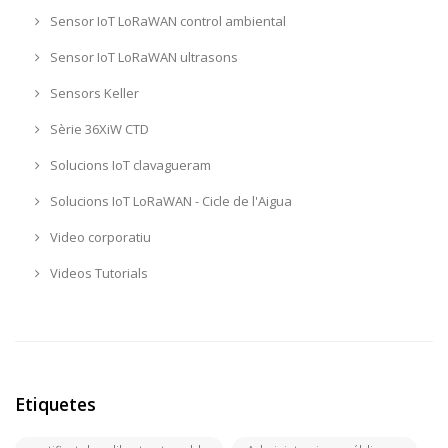
Sensor IoT LoRaWAN control ambiental
Sensor IoT LoRaWAN ultrasons
Sensors Keller
Sèrie 36XiW CTD
Solucions IoT clavagueram
Solucions IoT LoRaWAN - Cicle de l'Aigua
Video corporatiu
Videos Tutorials
Etiquetes