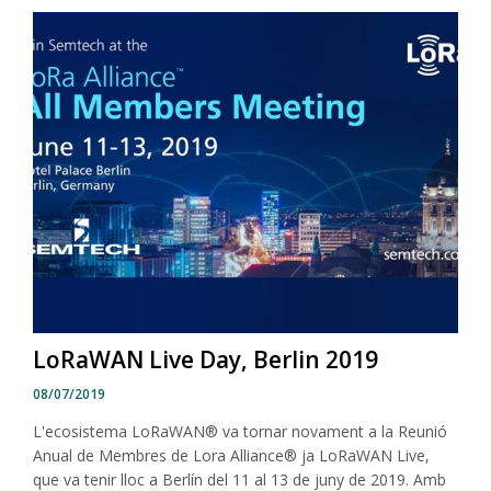
LoRaWAN Live Day, Berlin 2019
08/07/2019
L'ecosistema LoRaWAN® va tornar novament a la Reunió
Anual de Membres de Lora Alliance® ja LoRaWAN Live,
que va tenir lloc a Berlín del 11 al 13 de juny de 2019. Amb