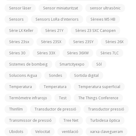
Sensor làser
Sensor miniaturitzat
sensor ultrasònic
Sensors
Sensors LoRa d'interiors
Sèreies M5 HB
Sèrie LX Keller
Sèries 21Y
Sèries 23 SXC Canopen
Sèries 23sx
Sèries 23SX
Series 23SY
Sèries 26X
Sèries 30
Sèries 33X
Sèries 36XW
Sèries 7LC
Sistemes de bombeig
Smartcityexpo
Sòl
Solucions Aigua
Sondes
Sortida digital
Temperatura
Temperatura
Temperatura superficial
Termòmetre infrarojo
Test
The Things Conference
Thinfilm
Transductor de pressió
Transductor pressió
Transmissor de pressió
Tree Net
Turbidesa òptica
Ubidots
Velocitat
ventilació
xarxa clavegueram