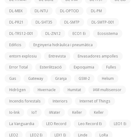
DL-MBX
DL-NTU
DL-OPTOD
DL-PM
DL-PR21
DL-SHT35
DL-SMTP
DL-SMTP-001
DL-TRS12-001
DL-ZN12
ECO1 Ei
Ecosistema
Edificis
Enginyeria hidràulica i pneumàtica
entorn explosiu
Entrevista
Envasadores ampolles
Error Total
Esterilització
Expoquimia
Fulles
Gas
Gateway
Granja
GSM-2
Helium
Hidrògen
Hivernacle
Humitat
IAM multisensor
Incendis forestals
Interiors
Internet of Things
Io-link
IoT
iWater
Keller
Keller
La Vanguardia
LEO Record
Leo Record Ei
LEO1 Ei
LEO2
LEO2 Ei
LEX1 Ei
Linde
LoRa