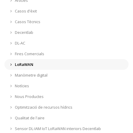
Articles
Casos d'èxit
Casos Tècnics
Decentlab
DL-AC
Fires Comercials
LoRaWAN
Manòmetre digital
Notícies
Nous Productes
Optimització de recursos hídrics
Qualitat de l'aire
Sensor DL-IAM IoT LoRaWAN interiors Decentlab