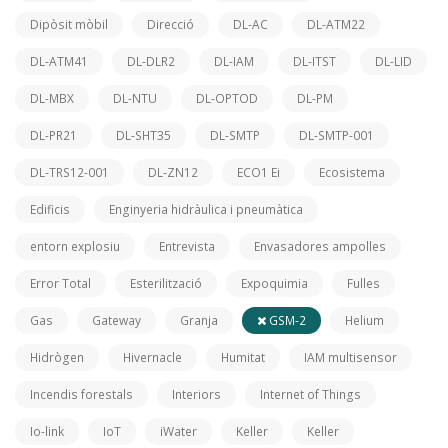
Dipòsit mòbil
Direcció
DL-AC
DL-ATM22
DL-ATM41
DL-DLR2
DL-IAM
DL-ITST
DL-LID
DL-MBX
DL-NTU
DL-OPTOD
DL-PM
DL-PR21
DL-SHT35
DL-SMTP
DL-SMTP-001
DL-TRS12-001
DL-ZN12
ECO1 Ei
Ecosistema
Edificis
Enginyeria hidràulica i pneumàtica
entorn explosiu
Entrevista
Envasadores ampolles
Error Total
Esterilització
Expoquimia
Fulles
Gas
Gateway
Granja
GSM-2
Helium
Hidrògen
Hivernacle
Humitat
IAM multisensor
Incendis forestals
Interiors
Internet of Things
Io-link
IoT
iWater
Keller
Keller