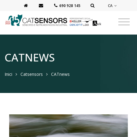
CA
‭690 928 145‬
CATNEWS
Inici
Catsensors
CATnews