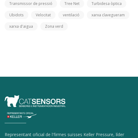
Transmissor de pressió
Tree Net
Turbidesa òptica
Ubidots
Velocitat
ventilació
xarxa clavegueram
xarxa d'aigua
Zona verd
Representant oficial de l'firmes suïsses Keller Pressure, líder