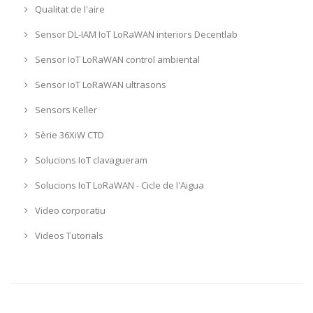
Qualitat de l'aire
Sensor DL-IAM IoT LoRaWAN interiors Decentlab
Sensor IoT LoRaWAN control ambiental
Sensor IoT LoRaWAN ultrasons
Sensors Keller
Sèrie 36XiW CTD
Solucions IoT clavagueram
Solucions IoT LoRaWAN - Cicle de l'Aigua
Video corporatiu
Videos Tutorials