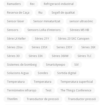
Ramaders
Rec
Refrigeració industrial
Reserva de Caça
Riu
Segell de qualitat
Sensor làser
Sensor miniaturitzat
sensor ultrasònic
Sensors
Sensors LoRa d'interiors
Sèreies M5 HB
Sèrie LX Keller
Sèries 21Y
Sèries 23 SXC Canopen
Sèries 23sx
Sèries 23SX
Series 23SY
Sèries 26X
Sèries 30
Sèries 33X
Sèries 36XW
Sèries 7LC
Sistemes de bombeig
Smartcityexpo
Sòl
Solucions Aigua
Sondes
Sortida digital
Temperatura
Temperatura
Temperatura superficial
Termòmetre infrarojo
Test
The Things Conference
Thinfilm
Transductor de pressió
Transductor pressió