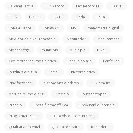
La Vanguardia
LEO Record
Leo Record Ei
LEO1 Ei
LEO2
LEO2 Ei
LEX1 Ei
Linde
LoRa
LoRa Alliance
LoRaWAN
M5
manòmetre digital
Medidor de nivell utrasònic
Mesurador
Mesurament
Monitoratge
municipis
Municipis
Nivell
Optimitzar recursos hídrics
Panells solars
Partícules
Pèrdues d'aigua
Petroli
Piezoresistivo
Piscifactories
plantacions d'arbres
Pluviòmetre
porunairelimpio.org
Precisió
Prensaestopes
Pressió
Pressió atmosfèrica
Prevenció d'incendis
Programari Keller
Protocols de comunicació
Qualitat ambiental
Qualitat de l'aire
Ramaderia