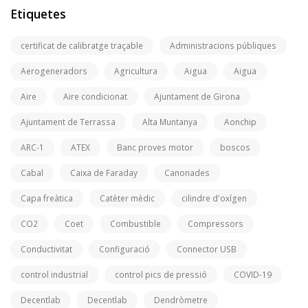
Etiquetes
certificat de calibratge traçable
Administracions públiques
Aerogeneradors
Agricultura
Aigua
Aigua
Aire
Aire condicionat
Ajuntament de Girona
Ajuntament de Terrassa
Alta Muntanya
Aonchip
ARC-1
ATEX
Banc proves motor
boscos
Cabal
Caixa de Faraday
Canonades
Capa freàtica
Catèter mèdic
cilindre d'oxígen
CO2
Coet
Combustible
Compressors
Conductivitat
Configuració
Connector USB
control industrial
control pics de pressió
COVID-19
Decentlab
Decentlab
Dendròmetre