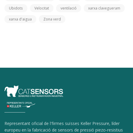
Ubidots
Velocitat
ventilació
xarxa clavegueram
xarxa d'aigua
Zona verd
Representant oficial de l'firmes suïsses Keller Pressure, líder
europeu en la fabricació de sensors de pressió piezo-resistius