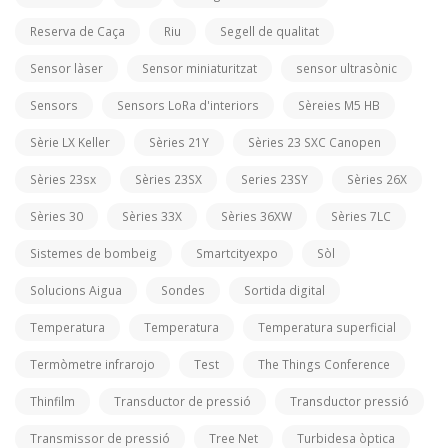
Reserva de Caça
Riu
Segell de qualitat
Sensor làser
Sensor miniaturitzat
sensor ultrasònic
Sensors
Sensors LoRa d'interiors
Sèreies M5 HB
Sèrie LX Keller
Sèries 21Y
Sèries 23 SXC Canopen
Sèries 23sx
Sèries 23SX
Series 23SY
Sèries 26X
Sèries 30
Sèries 33X
Sèries 36XW
Sèries 7LC
Sistemes de bombeig
Smartcityexpo
Sòl
Solucions Aigua
Sondes
Sortida digital
Temperatura
Temperatura
Temperatura superficial
Termòmetre infrarojo
Test
The Things Conference
Thinfilm
Transductor de pressió
Transductor pressió
Transmissor de pressió
Tree Net
Turbidesa òptica