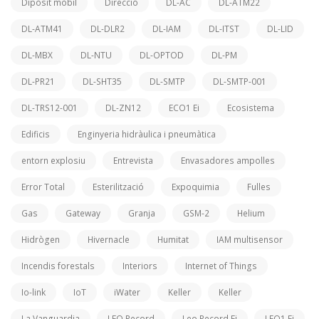
Dipòsit mòbil
Direcció
DL-AC
DL-ATM22
DL-ATM41
DL-DLR2
DL-IAM
DL-ITST
DL-LID
DL-MBX
DL-NTU
DL-OPTOD
DL-PM
DL-PR21
DL-SHT35
DL-SMTP
DL-SMTP-001
DL-TRS12-001
DL-ZN12
ECO1 Ei
Ecosistema
Edificis
Enginyeria hidràulica i pneumàtica
entorn explosiu
Entrevista
Envasadores ampolles
Error Total
Esterilització
Expoquimia
Fulles
Gas
Gateway
Granja
GSM-2
Helium
Hidrògen
Hivernacle
Humitat
IAM multisensor
Incendis forestals
Interiors
Internet of Things
Io-link
IoT
iWater
Keller
Keller
La Vanguardia
LEO Record
Leo Record Ei
LEO1 Ei