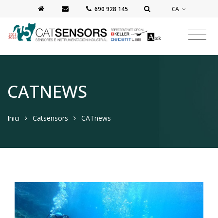
CA
‭690 928 145‬
CATNEWS
Inici
Catsensors
CATnews