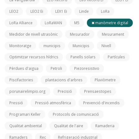
LEO2
LEO2 Ei
LEX1 Ei
Linde
LoRa
LoRa Alliance
LoRaWAN
M5
manòmetre digital
Medidor de nivell utrasònic
Mesurador
Mesurament
Monitoratge
municipis
Municipis
Nivell
Optimitzar recursos hídrics
Panells solars
Partícules
Pèrdues d'aigua
Petroli
Piezoresistivo
Piscifactories
plantacions d'arbres
Pluviòmetre
porunairelimpio.org
Precisió
Prensaestopes
Pressió
Pressió atmosfèrica
Prevenció d'incendis
Programari Keller
Protocols de comunicació
Qualitat ambiental
Qualitat de l'aire
Ramaderia
Ramaders
Rec
Refrigeració industrial