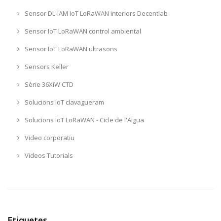
Sensor DL-IAM IoT LoRaWAN interiors Decentlab
Sensor IoT LoRaWAN control ambiental
Sensor IoT LoRaWAN ultrasons
Sensors Keller
Sèrie 36XiW CTD
Solucions IoT clavagueram
Solucions IoT LoRaWAN - Cicle de l'Aigua
Video corporatiu
Videos Tutorials
Etiquetes