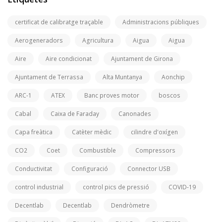
certificat de calibratge traçable
Administracions públiques
Aerogeneradors
Agricultura
Aigua
Aigua
Aire
Aire condicionat
Ajuntament de Girona
Ajuntament de Terrassa
Alta Muntanya
Aonchip
ARC-1
ATEX
Banc proves motor
boscos
Cabal
Caixa de Faraday
Canonades
Capa freàtica
Catèter mèdic
cilindre d'oxígen
CO2
Coet
Combustible
Compressors
Conductivitat
Configuració
Connector USB
control industrial
control pics de pressió
COVID-19
Decentlab
Decentlab
Dendròmetre