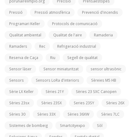
porunairelimpio.org
Precisió
Prensaestopes
Pressió
Pressió atmosfèrica
Prevenció d'incendis
Programari Keller
Protocols de comunicació
Qualitat ambiental
Qualitat de l'aire
Ramaderia
Ramaders
Rec
Refrigeració industrial
Reserva de Caça
Riu
Segell de qualitat
Sensor làser
Sensor miniaturitzat
sensor ultrasònic
Sensors
Sensors LoRa d'interiors
Sèreies M5 HB
Sèrie LX Keller
Sèries 21Y
Sèries 23 SXC Canopen
Sèries 23sx
Sèries 23SX
Series 23SY
Sèries 26X
Sèries 30
Sèries 33X
Sèries 36XW
Sèries 7LC
Sistemes de bombeig
Smartcityexpo
Sòl
Solucions Aigua
Sondes
Sortida digital