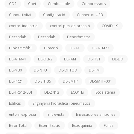
CO2
Coet
Combustible
Compressors
Conductivitat
Configuració
Connector USB
control industrial
control pics de pressió
COVID-19
Decentlab
Decentlab
Dendròmetre
Dipòsit mòbil
Direcció
DL-AC
DL-ATM22
DL-ATM41
DL-DLR2
DL-IAM
DL-ITST
DL-LID
DL-MBX
DL-NTU
DL-OPTOD
DL-PM
DL-PR21
DL-SHT35
DL-SMTP
DL-SMTP-001
DL-TRS12-001
DL-ZN12
ECO1 Ei
Ecosistema
Edificis
Enginyeria hidràulica i pneumàtica
entorn explosiu
Entrevista
Envasadores ampolles
Error Total
Esterilització
Expoquimia
Fulles