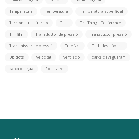
Temperatura
Temperatura
Temperatura superficial
Termòmetre infrarojo
Test
The Things Conference
Thinfilm
Transductor de pressió
Transductor pressió
Transmissor de pressió
Tree Net
Turbidesa òptica
Ubidots
Velocitat
ventilació
xarxa clavegueram
xarxa d'aigua
Zona verd