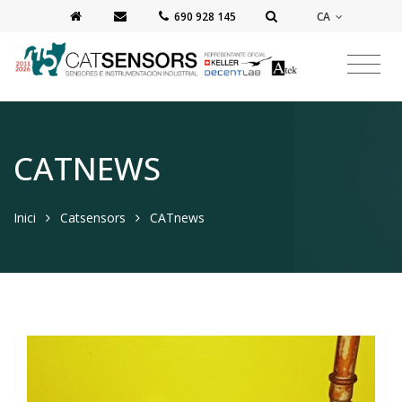
CA
‭690 928 145‬
CATNEWS
Inici
Catsensors
CATnews