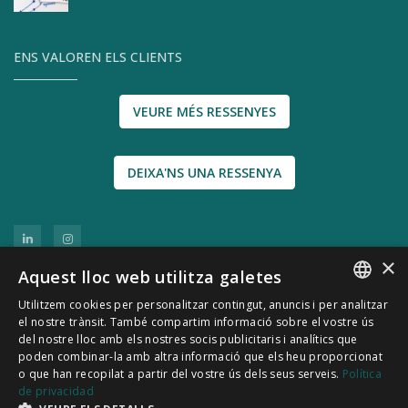
ENS VALOREN ELS CLIENTS
VEURE MÉS RESSENYES
DEIXA'NS UNA RESSENYA
×
Aquest lloc web utilitza galetes
Utilitzem cookies per personalitzar contingut, anuncis i per analitzar
SPANISH
el nostre trànsit. També compartim informació sobre el vostre ús
del nostre lloc amb els nostres socis publicitaris i analítics que
CATALÀ
poden combinar-la amb altra informació que els heu proporcionat
© 2011-2026 CATSENSORS - Sensors i instrumentació
o que han recopilat a partir del vostre ús dels seus serveis.
Política
de privacidad
industrial