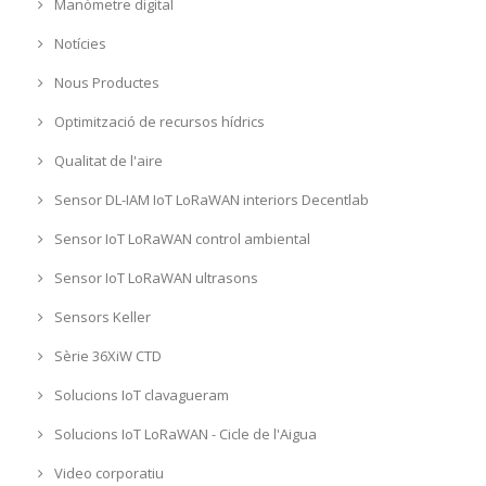
Manòmetre digital
Notícies
Nous Productes
Optimització de recursos hídrics
Qualitat de l'aire
Sensor DL-IAM IoT LoRaWAN interiors Decentlab
Sensor IoT LoRaWAN control ambiental
Sensor IoT LoRaWAN ultrasons
Sensors Keller
Sèrie 36XiW CTD
Solucions IoT clavagueram
Solucions IoT LoRaWAN - Cicle de l'Aigua
Video corporatiu