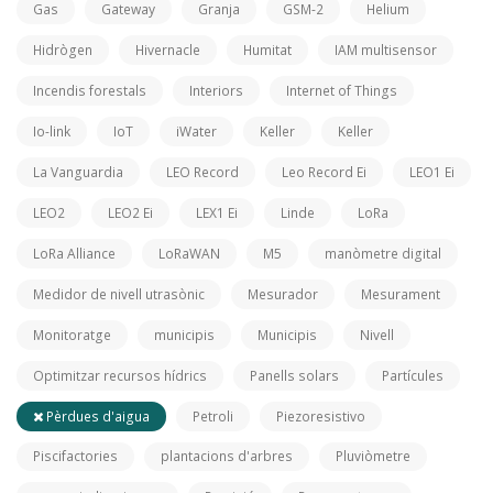
Gas
Gateway
Granja
GSM-2
Helium
Hidrògen
Hivernacle
Humitat
IAM multisensor
Incendis forestals
Interiors
Internet of Things
Io-link
IoT
iWater
Keller
Keller
La Vanguardia
LEO Record
Leo Record Ei
LEO1 Ei
LEO2
LEO2 Ei
LEX1 Ei
Linde
LoRa
LoRa Alliance
LoRaWAN
M5
manòmetre digital
Medidor de nivell utrasònic
Mesurador
Mesurament
Monitoratge
municipis
Municipis
Nivell
Optimitzar recursos hídrics
Panells solars
Partícules
Pèrdues d'aigua
Petroli
Piezoresistivo
Piscifactories
plantacions d'arbres
Pluviòmetre