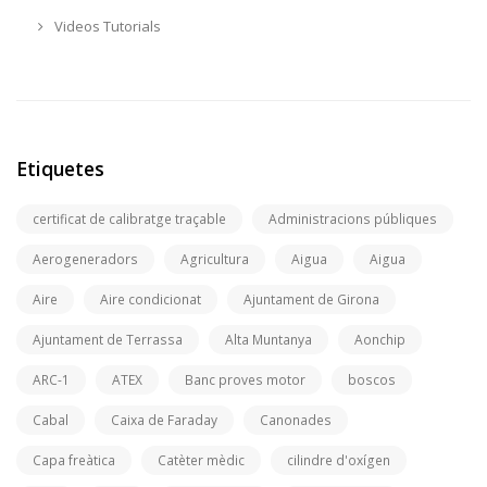
Videos Tutorials
Etiquetes
certificat de calibratge traçable
Administracions públiques
Aerogeneradors
Agricultura
Aigua
Aigua
Aire
Aire condicionat
Ajuntament de Girona
Ajuntament de Terrassa
Alta Muntanya
Aonchip
ARC-1
ATEX
Banc proves motor
boscos
Cabal
Caixa de Faraday
Canonades
Capa freàtica
Catèter mèdic
cilindre d'oxígen