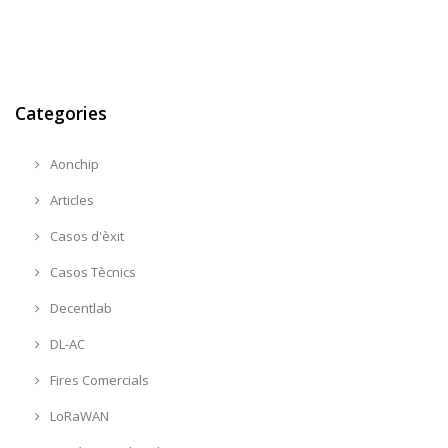
Categories
Aonchip
Articles
Casos d'èxit
Casos Tècnics
Decentlab
DL-AC
Fires Comercials
LoRaWAN