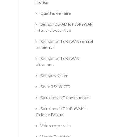
hídrics
Qualitat de l'aire
Sensor DL-IAM IoT LoRaWAN
interiors Decentlab
Sensor IoT LoRaWAN control
ambiental
Sensor IoT LoRaWAN
ultrasons
Sensors Keller
Sèrie 36XiW CTD
Solucions IoT clavagueram
Solucions IoT LoRaWAN -
Cicle de l'Aigua
Video corporatiu
Videos Tutorials