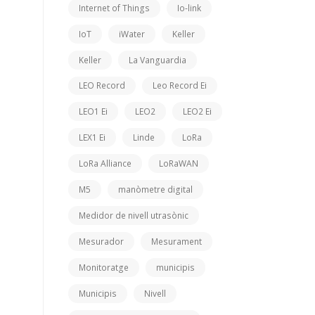
Internet of Things
Io-link
IoT
iWater
Keller
Keller
La Vanguardia
LEO Record
Leo Record Ei
LEO1 Ei
LEO2
LEO2 Ei
LEX1 Ei
Linde
LoRa
LoRa Alliance
LoRaWAN
M5
manòmetre digital
Medidor de nivell utrasònic
Mesurador
Mesurament
Monitoratge
municipis
Municipis
Nivell