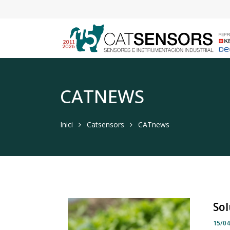
CATNEWS
Inici
Catsensors
CATnews
Sol
15/0