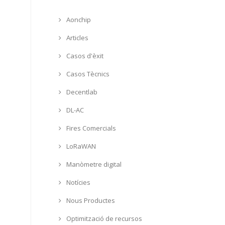
Aonchip
Articles
Casos d'èxit
Casos Tècnics
Decentlab
DL-AC
Fires Comercials
LoRaWAN
Manòmetre digital
Notícies
Nous Productes
Optimització de recursos