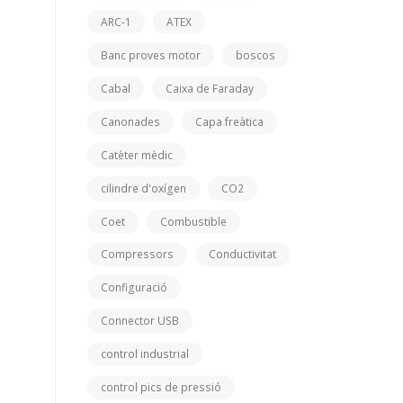
ARC-1
ATEX
Banc proves motor
boscos
Cabal
Caixa de Faraday
Canonades
Capa freàtica
Catèter mèdic
cilindre d'oxígen
CO2
Coet
Combustible
Compressors
Conductivitat
Configuració
Connector USB
control industrial
control pics de pressió