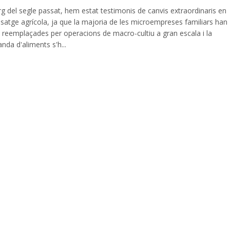
arg del segle passat, hem estat testimonis de canvis extraordinaris en
isatge agrícola, ja que la majoria de les microempreses familiars han
t reemplaçades per operacions de macro-cultiu a gran escala i la
da d'aliments s'h...