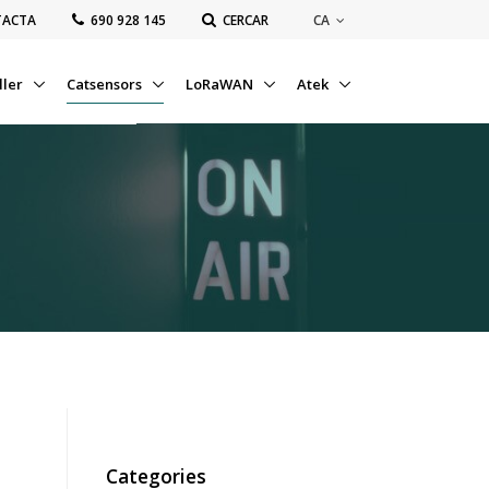
CA
TACTA
‭690 928 145‬
CERCAR
ller
Catsensors
LoRaWAN
Atek
Categories