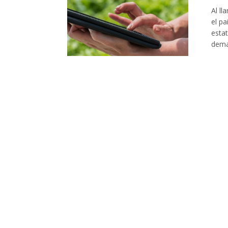
Al ll
el pa
esta
deman