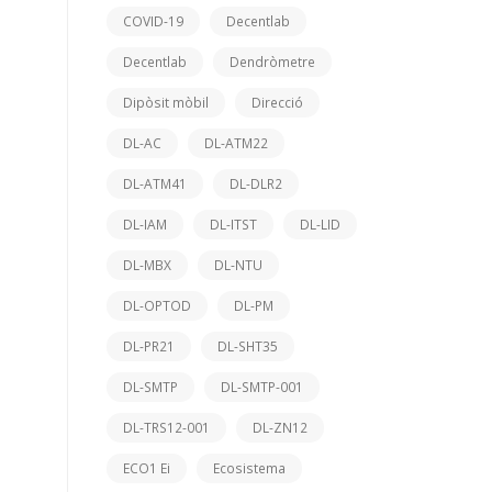
COVID-19
Decentlab
Decentlab
Dendròmetre
Dipòsit mòbil
Direcció
DL-AC
DL-ATM22
DL-ATM41
DL-DLR2
DL-IAM
DL-ITST
DL-LID
DL-MBX
DL-NTU
DL-OPTOD
DL-PM
DL-PR21
DL-SHT35
DL-SMTP
DL-SMTP-001
DL-TRS12-001
DL-ZN12
ECO1 Ei
Ecosistema