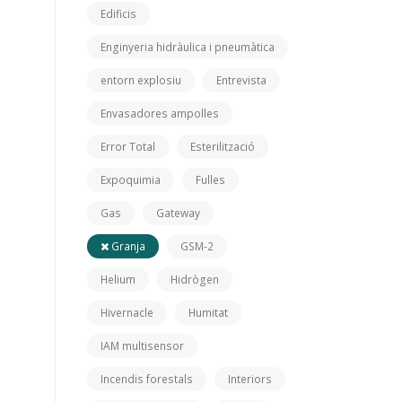
Edificis
Enginyeria hidràulica i pneumàtica
entorn explosiu
Entrevista
Envasadores ampolles
Error Total
Esterilització
Expoquimia
Fulles
Gas
Gateway
Granja
GSM-2
Helium
Hidrògen
Hivernacle
Humitat
IAM multisensor
Incendis forestals
Interiors