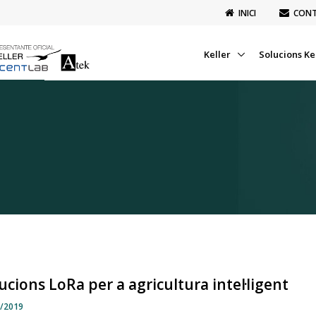
INICI
CON
Keller
Solucions Ke
ucions LoRa per a agricultura intel·ligent
4/2019