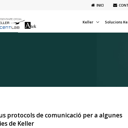
INICI
CON
Keller
Solucions Ke
s protocols de comunicació per a algunes
ies de Keller