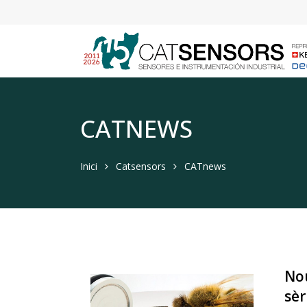
CATNEWS
Inici
Catsensors
CATnews
Nou
sèr