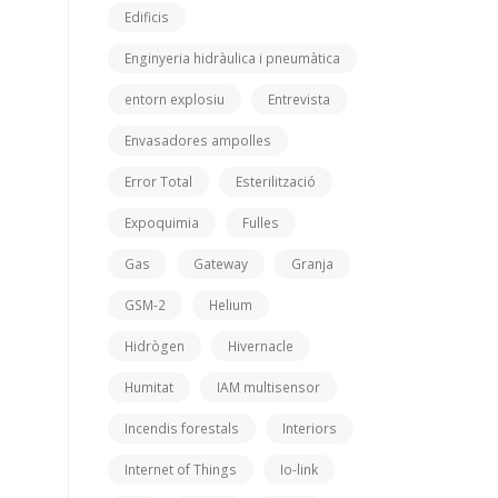
Edificis
Enginyeria hidràulica i pneumàtica
entorn explosiu
Entrevista
Envasadores ampolles
Error Total
Esterilització
Expoquimia
Fulles
Gas
Gateway
Granja
GSM-2
Helium
Hidrògen
Hivernacle
Humitat
IAM multisensor
Incendis forestals
Interiors
Internet of Things
Io-link