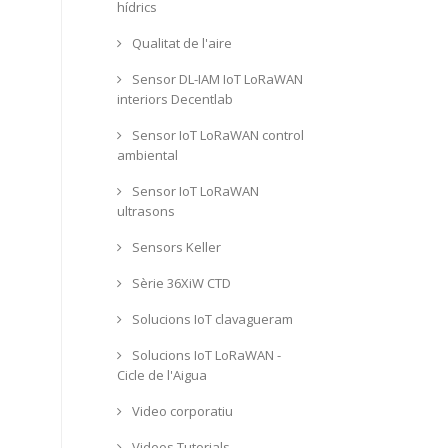
hídrics
Qualitat de l'aire
Sensor DL-IAM IoT LoRaWAN
interiors Decentlab
Sensor IoT LoRaWAN control
ambiental
Sensor IoT LoRaWAN
ultrasons
Sensors Keller
Sèrie 36XiW CTD
Solucions IoT clavagueram
Solucions IoT LoRaWAN -
Cicle de l'Aigua
Video corporatiu
Videos Tutorials