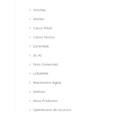
Aonchip
Articles
Casos d'èxit
Casos Tècnics
Decentlab
DL-AC
Fires Comercials
LoRaWAN
Manòmetre digital
Notícies
Nous Productes
Optimització de recursos