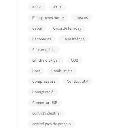
ARC-1
ATEX
Banc proves motor
boscos
Cabal
Caixa de Faraday
Canonades
Capa freàtica
Catèter mèdic
cilindre d'oxígen
CO2
Coet
Combustible
Compressors
Conductivitat
Configuració
Connector USB
control industrial
control pics de pressió