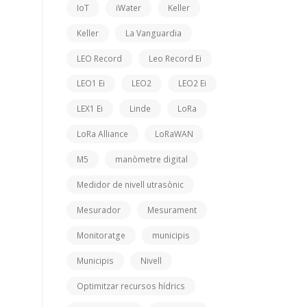
IoT
iWater
Keller
Keller
La Vanguardia
LEO Record
Leo Record Ei
LEO1 Ei
LEO2
LEO2 Ei
LEX1 Ei
Linde
LoRa
LoRa Alliance
LoRaWAN
M5
manòmetre digital
Medidor de nivell utrasònic
Mesurador
Mesurament
Monitoratge
municipis
Municipis
Nivell
Optimitzar recursos hídrics