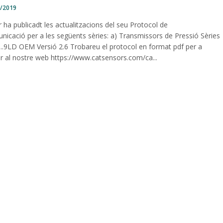
4/2019
r ha publicadt les actualitzacions del seu Protocol de
nicació per a les següents sèries: a) Transmissors de Pressió Sèries
...9LD OEM Versió 2.6 Trobareu el protocol en format pdf per a
ar al nostre web https://www.catsensors.com/ca...