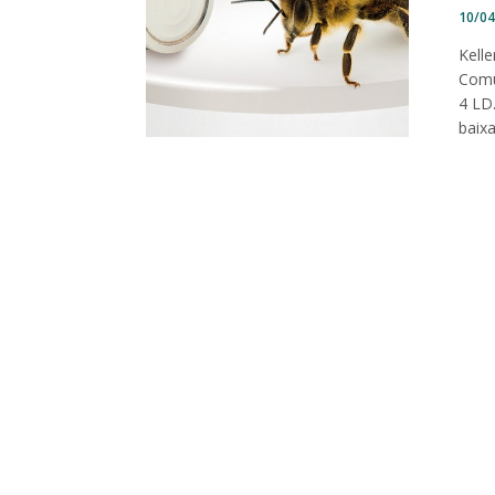
10/0
Kelle
Comu
4 LD
baix