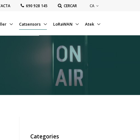
CA
TACTA
‭690 928 145‬
CERCAR
ller
Catsensors
LoRaWAN
Atek
Categories