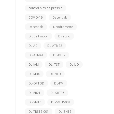
control pics de pressió
COVID-19
Decentlab
Decentlab
Dendròmetre
Dipòsit mòbil
Direcció
DL-AC
DL-ATM22
DL-ATM41
DL-DLR2
DL-IAM
DL-ITST
DL-LID
DL-MBX
DL-NTU
DL-OPTOD
DL-PM
DL-PR21
DL-SHT35
DL-SMTP
DL-SMTP-001
DL-TRS12-001
DL-ZN12