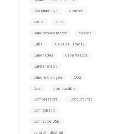
Alta Muntanya
Aonchip
ARC-1
ATEX
Banc proves motor
boscos
Cabal
Caixa de Faraday
Canonades
Capa freàtica
Catèter mèdic
cilindre d'oxígen
CO2
Coet
Combustible
Compressors
Conductivitat
Configuració
Connector USB
control industrial