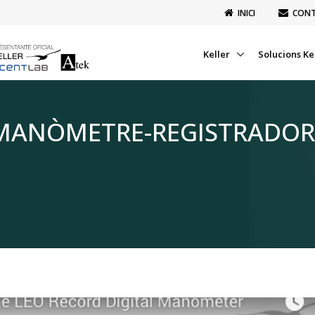
INICI
CON
Keller
Solucions Ke
 MANÒMETRE-REGISTRADOR 