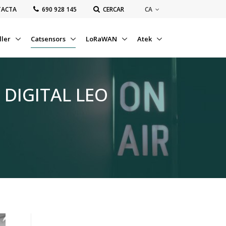
CA
TACTA
‭690 928 145‬
CERCAR
ller
Catsensors
LoRaWAN
Atek
DIGITAL LEO