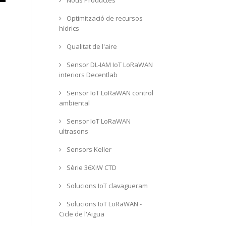
Optimització de recursos
hídrics
Qualitat de l'aire
Sensor DL-IAM IoT LoRaWAN
interiors Decentlab
Sensor IoT LoRaWAN control
ambiental
Sensor IoT LoRaWAN
ultrasons
Sensors Keller
Sèrie 36XiW CTD
Solucions IoT clavagueram
Solucions IoT LoRaWAN -
Cicle de l'Aigua