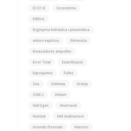
ECO1 Ei
Ecosistema
Edificis
Enginyeria hidràulica i pneumàtica
entorn explosiu
Entrevista
Envasadores ampolles
Error Total
Esterilització
Expoquimia
Fulles
Gas
Gateway
Granja
GSM-2
Helium
Hidrògen
Hivernacle
Humitat
IAM multisensor
Incendis forestals
Interiors