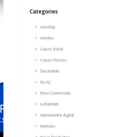
Categories
Aonchip
Articles
Casos d'èxit
Casos Tècnics
Decentlab
DL-AC
Fires Comercials
LoRaWAN
Manòmetre digital
Notícies
Nous Productes