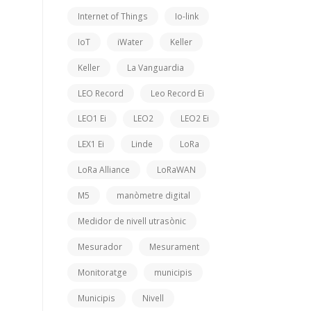
Internet of Things
Io-link
IoT
iWater
Keller
Keller
La Vanguardia
LEO Record
Leo Record Ei
LEO1 Ei
LEO2
LEO2 Ei
LEX1 Ei
Linde
LoRa
LoRa Alliance
LoRaWAN
M5
manòmetre digital
Medidor de nivell utrasònic
Mesurador
Mesurament
Monitoratge
municipis
Municipis
Nivell