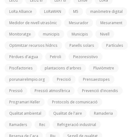
LEO2
LEO2 Ei
LEX1 Ei
Linde
LoRa
LoRa Alliance
LoRaWAN
M5
manòmetre digital
Medidor de nivell utrasònic
Mesurador
Mesurament
Monitoratge
municipis
Municipis
Nivell
Optimitzar recursos hídrics
Panells solars
Partícules
Pèrdues d'aigua
Petroli
Piezoresistivo
Piscifactories
plantacions d'arbres
Pluviòmetre
porunairelimpio.org
Precisió
Prensaestopes
Pressió
Pressió atmosfèrica
Prevenció d'incendis
Programari Keller
Protocols de comunicació
Qualitat ambiental
Qualitat de l'aire
Ramaderia
Ramaders
Rec
Refrigeració industrial
Reserva de Caça
Riu
Segell de qualitat