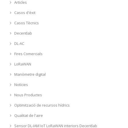
Articles
Casos d'èxit
Casos Tècnics
Decentlab
DL-AC
Fires Comercials
LoRaWAN
Manòmetre digital
Notícies
Nous Productes
Optimització de recursos hídrics
Qualitat de l'aire
Sensor DL-IAM IoT LoRaWAN interiors Decentlab