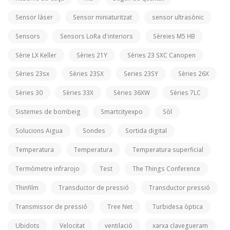
Sensor làser
Sensor miniaturitzat
sensor ultrasònic
Sensors
Sensors LoRa d'interiors
Sèreies M5 HB
Sèrie LX Keller
Sèries 21Y
Sèries 23 SXC Canopen
Sèries 23sx
Sèries 23SX
Series 23SY
Sèries 26X
Sèries 30
Sèries 33X
Sèries 36XW
Sèries 7LC
Sistemes de bombeig
Smartcityexpo
Sòl
Solucions Aigua
Sondes
Sortida digital
Temperatura
Temperatura
Temperatura superficial
Termòmetre infrarojo
Test
The Things Conference
Thinfilm
Transductor de pressió
Transductor pressió
Transmissor de pressió
Tree Net
Turbidesa òptica
Ubidots
Velocitat
ventilació
xarxa clavegueram