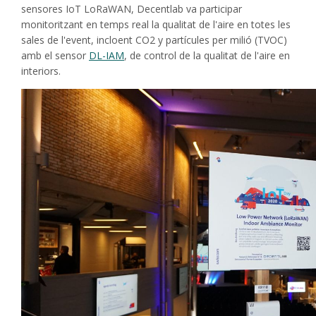
sensores IoT LoRaWAN, Decentlab va participar
monitoritzant en temps real la qualitat de l'aire en totes les
sales de l'event, incloent CO2 y partícules per milió (TVOC)
amb el sensor
DL-IAM
, de control de la qualitat de l'aire en
interiors.