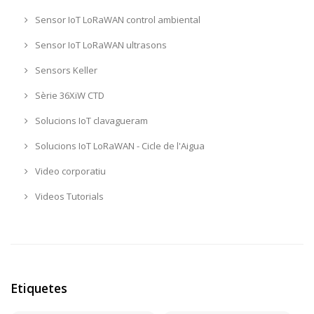
Sensor IoT LoRaWAN control ambiental
Sensor IoT LoRaWAN ultrasons
Sensors Keller
Sèrie 36XiW CTD
Solucions IoT clavagueram
Solucions IoT LoRaWAN - Cicle de l'Aigua
Video corporatiu
Videos Tutorials
Etiquetes