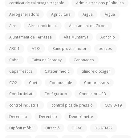
certificat de calibratge traçable
Administracions públiques
Aerogeneradors
Agricultura
Aigua
Aigua
Aire
Aire condicionat
Ajuntament de Girona
Ajuntament de Terrassa
Alta Muntanya
Aonchip
ARC-1
ATEX
Banc proves motor
boscos
Cabal
Caixa de Faraday
Canonades
Capa freàtica
Catèter mèdic
cilindre d'oxígen
CO2
Coet
Combustible
Compressors
Conductivitat
Configuració
Connector USB
control industrial
control pics de pressió
COVID-19
Decentlab
Decentlab
Dendròmetre
Dipòsit mòbil
Direcció
DL-AC
DL-ATM22