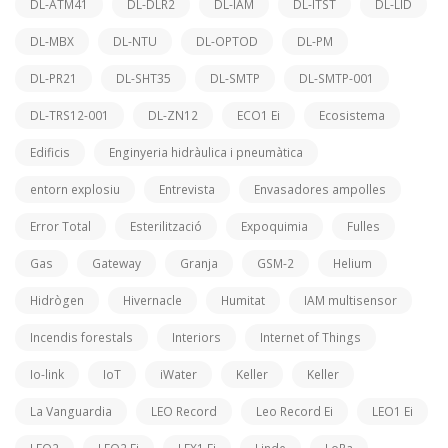
DL-ATM41
DL-DLR2
DL-IAM
DL-ITST
DL-LID
DL-MBX
DL-NTU
DL-OPTOD
DL-PM
DL-PR21
DL-SHT35
DL-SMTP
DL-SMTP-001
DL-TRS12-001
DL-ZN12
ECO1 Ei
Ecosistema
Edificis
Enginyeria hidràulica i pneumàtica
entorn explosiu
Entrevista
Envasadores ampolles
Error Total
Esterilització
Expoquimia
Fulles
Gas
Gateway
Granja
GSM-2
Helium
Hidrògen
Hivernacle
Humitat
IAM multisensor
Incendis forestals
Interiors
Internet of Things
Io-link
IoT
iWater
Keller
Keller
La Vanguardia
LEO Record
Leo Record Ei
LEO1 Ei