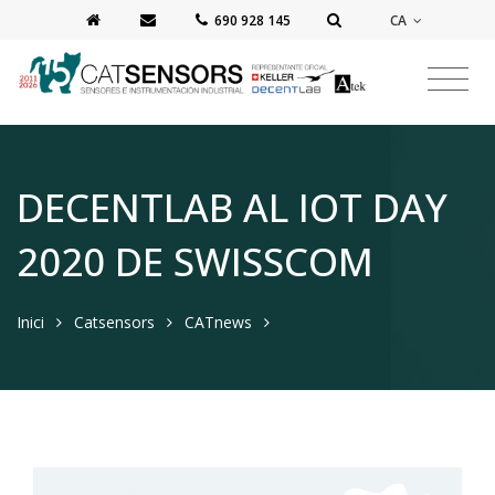
CA
‭690 928 145‬
DECENTLAB AL IOT DAY
2020 DE SWISSCOM
Inici
Catsensors
CATnews