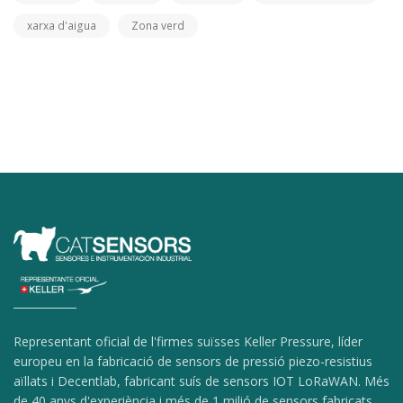
xarxa d'aigua
Zona verd
Representant oficial de l'firmes suïsses Keller Pressure, líder
europeu en la fabricació de sensors de pressió piezo-resistius
aïllats i Decentlab, fabricant suís de sensors IOT LoRaWAN. Més
de 40 anys d'experiència i més de 1 milió de sensors fabricats