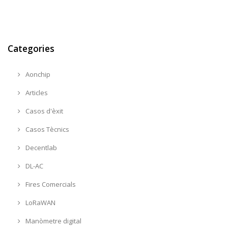
Categories
Aonchip
Articles
Casos d'èxit
Casos Tècnics
Decentlab
DL-AC
Fires Comercials
LoRaWAN
Manòmetre digital