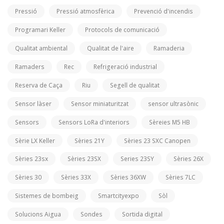
Pressió
Pressió atmosfèrica
Prevenció d'incendis
Programari Keller
Protocols de comunicació
Qualitat ambiental
Qualitat de l'aire
Ramaderia
Ramaders
Rec
Refrigeració industrial
Reserva de Caça
Riu
Segell de qualitat
Sensor làser
Sensor miniaturitzat
sensor ultrasònic
Sensors
Sensors LoRa d'interiors
Sèreies M5 HB
Sèrie LX Keller
Sèries 21Y
Sèries 23 SXC Canopen
Sèries 23sx
Sèries 23SX
Series 23SY
Sèries 26X
Sèries 30
Sèries 33X
Sèries 36XW
Sèries 7LC
Sistemes de bombeig
Smartcityexpo
Sòl
Solucions Aigua
Sondes
Sortida digital