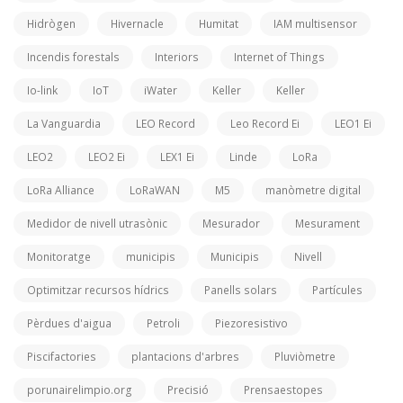
Hidrògen
Hivernacle
Humitat
IAM multisensor
Incendis forestals
Interiors
Internet of Things
Io-link
IoT
iWater
Keller
Keller
La Vanguardia
LEO Record
Leo Record Ei
LEO1 Ei
LEO2
LEO2 Ei
LEX1 Ei
Linde
LoRa
LoRa Alliance
LoRaWAN
M5
manòmetre digital
Medidor de nivell utrasònic
Mesurador
Mesurament
Monitoratge
municipis
Municipis
Nivell
Optimitzar recursos hídrics
Panells solars
Partícules
Pèrdues d'aigua
Petroli
Piezoresistivo
Piscifactories
plantacions d'arbres
Pluviòmetre
porunairelimpio.org
Precisió
Prensaestopes