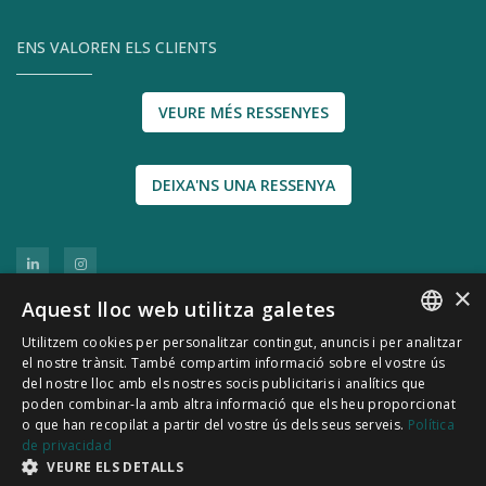
ENS VALOREN ELS CLIENTS
VEURE MÉS RESSENYES
DEIXA'NS UNA RESSENYA
×
Aquest lloc web utilitza galetes
Utilitzem cookies per personalitzar contingut, anuncis i per analitzar
SPANISH
el nostre trànsit. També compartim informació sobre el vostre ús
del nostre lloc amb els nostres socis publicitaris i analítics que
CATALÀ
poden combinar-la amb altra informació que els heu proporcionat
© 2011-2026 CATSENSORS - Sensors i instrumentació
o que han recopilat a partir del vostre ús dels seus serveis.
Política
de privacidad
industrial
VEURE ELS DETALLS
Política de Privacitat
|
Política de Cookies
|
Avís Legal