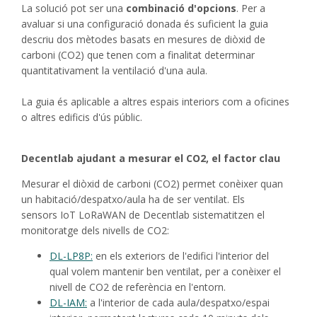
La solució pot ser una
combinació d'opcions
. Per a
avaluar si una configuració donada és suficient la guia
descriu dos mètodes basats en mesures de diòxid de
carboni (CO2) que tenen com a finalitat determinar
quantitativament la ventilació d'una aula.
La guia és aplicable a altres espais interiors com a oficines
o altres edificis d'ús públic.
Decentlab ajudant a mesurar el CO2, el factor clau
Mesurar el diòxid de carboni (CO2) permet conèixer quan
un habitació/despatxo/aula ha de ser ventilat. Els
sensors IoT LoRaWAN de Decentlab sistematitzen el
monitoratge dels nivells de CO2:
DL-LP8P:
en els exteriors de l'edifici l'interior del
qual volem mantenir ben ventilat, per a conèixer el
nivell de CO2 de referència en l'entorn.
DL-IAM:
a l'interior de cada aula/despatxo/espai