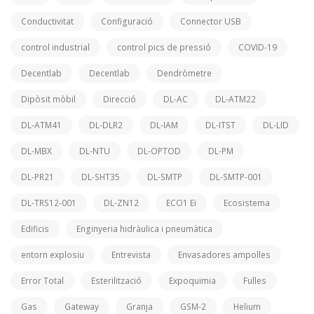
Conductivitat
Configuració
Connector USB
control industrial
control pics de pressió
COVID-19
Decentlab
Decentlab
Dendròmetre
Dipòsit mòbil
Direcció
DL-AC
DL-ATM22
DL-ATM41
DL-DLR2
DL-IAM
DL-ITST
DL-LID
DL-MBX
DL-NTU
DL-OPTOD
DL-PM
DL-PR21
DL-SHT35
DL-SMTP
DL-SMTP-001
DL-TRS12-001
DL-ZN12
ECO1 Ei
Ecosistema
Edificis
Enginyeria hidràulica i pneumàtica
entorn explosiu
Entrevista
Envasadores ampolles
Error Total
Esterilització
Expoquimia
Fulles
Gas
Gateway
Granja
GSM-2
Helium