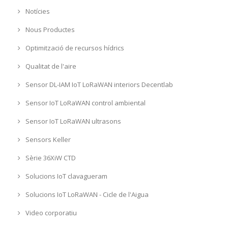
Notícies
Nous Productes
Optimització de recursos hídrics
Qualitat de l'aire
Sensor DL-IAM IoT LoRaWAN interiors Decentlab
Sensor IoT LoRaWAN control ambiental
Sensor IoT LoRaWAN ultrasons
Sensors Keller
Sèrie 36XiW CTD
Solucions IoT clavagueram
Solucions IoT LoRaWAN - Cicle de l'Aigua
Video corporatiu