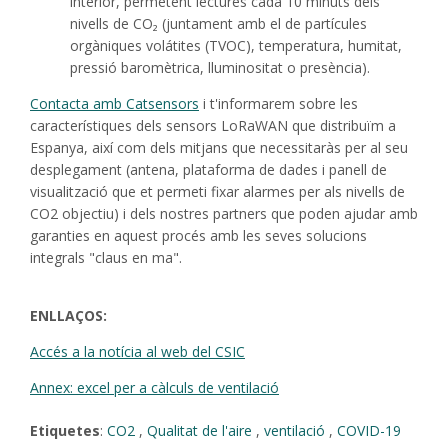
interior, permetent lectures cada 10 minuts dels
nivells de CO₂ (juntament amb el de partícules
orgàniques volátites (TVOC), temperatura, humitat,
pressió baromètrica, lluminositat o presència).
Contacta amb Catsensors
i t'informarem sobre les
característiques dels sensors LoRaWAN que distribuïm a
Espanya, així com dels mitjans que necessitaràs per al seu
desplegament (antena, plataforma de dades i panell de
visualització que et permeti fixar alarmes per als nivells de
CO2 objectiu) i dels nostres partners que poden ajudar amb
garanties en aquest procés amb les seves solucions
integrals "claus en ma".
ENLLAÇOS:
Accés a la notícia al web del CSIC
Annex: excel per a càlculs de ventilació
Etiquetes
:
CO2
,
Qualitat de l'aire
,
ventilació
,
COVID-19