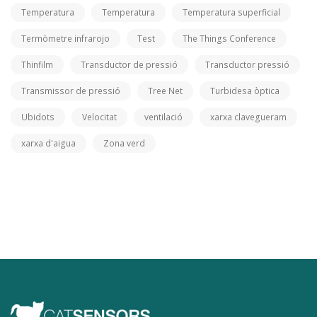
Temperatura
Temperatura
Temperatura superficial
Termòmetre infrarojo
Test
The Things Conference
Thinfilm
Transductor de pressió
Transductor pressió
Transmissor de pressió
Tree Net
Turbidesa òptica
Ubidots
Velocitat
ventilació
xarxa clavegueram
xarxa d'aigua
Zona verd