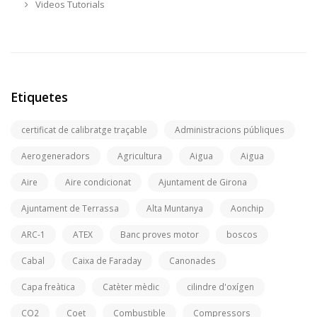
Videos Tutorials
Etiquetes
certificat de calibratge traçable
Administracions públiques
Aerogeneradors
Agricultura
Aigua
Aigua
Aire
Aire condicionat
Ajuntament de Girona
Ajuntament de Terrassa
Alta Muntanya
Aonchip
ARC-1
ATEX
Banc proves motor
boscos
Cabal
Caixa de Faraday
Canonades
Capa freàtica
Catèter mèdic
cilindre d'oxígen
CO2
Coet
Combustible
Compressors