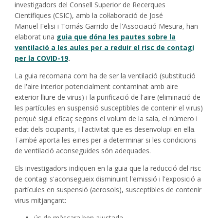
investigadors del Consell Superior de Recerques
Científiques (CSIC), amb la col·laboració de José
Manuel Felisi i Tomás Garrido de l'Associació Mesura, han
elaborat una
guia que dóna les pautes sobre la
ventilació a les aules per a reduir el risc de contagi
per la COVID-19
.
La guia recomana com ha de ser la ventilació (substitució
de l'aire interior potencialment contaminat amb aire
exterior lliure de virus) i la purificació de l'aire (eliminació de
les partícules en suspensió susceptibles de contenir el virus)
perquè sigui eficaç segons el volum de la sala, el número i
edat dels ocupants, i l'activitat que es desenvolupi en ella.
També aporta les eines per a determinar si les condicions
de ventilació aconseguides són adequades.
Els investigadors indiquen en la guia que la reducció del risc
de contagi s'aconsegueix disminuint l'emissió i l'exposició a
partícules en suspensió (aerosols), susceptibles de contenir
virus mitjançant:
ús de màscara ben ajustada