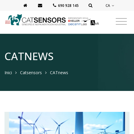
CA
‭690 928 145‬
CATNEWS
Inici
Catsensors
CATnews