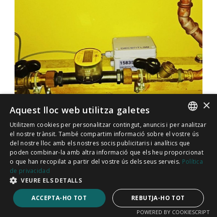
×
Aquest lloc web utilitza galetes
Utilitzem cookies per personalitzar contingut, anuncis i per analitzar
SPANISH
Projecte DiVES: Monitorització de
el nostre trànsit. També compartim informació sobre el vostre ús
del nostre lloc amb els nostres socis publicitaris i analítics que
pressió a planta envasadora d'aigua
CATALÀ
poden combinar-la amb altra informació que els heu proporcionat
o que han recopilat a partir del vostre ús dels seus serveis.
Política
01/03/2024
de privacidad
El Projecte DiVES, finançat per la UE al Consorci Chydenius
VEURE ELS DETALLS
de la Universitat de Kokkola, en col·laboració amb la
ACCEPTA-HO TOT
REBUTJA-HO TOT
Universitat de Jyväskylä explora els avantatges dels
mètodes de mesurament automatitzats davant dels
POWERED BY COOKIESCRIPT